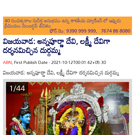
40 సంవత్సరాల సుదీర్ఘ అనుభవం ఉన్న కాకతీయ మ్యారేజస్ లో ఇప్పుడు
ప్రీమియం మెంబర్షిప్ ఉచితం
ఫోన్ నెం: 9390 999 999, 7674 86 8080
విజయవాడ: అన్నపూర్ణా దేవి, లక్ష్మీ దేవిగా
దర్శనమిచ్చిన దుర్గమ్మ
ABN
, First Publish Date - 2021-10-12T00:01:42+05:30
విజయవాడ: అన్నపూర్ణా దేవి, లక్ష్మీ దేవిగా దర్శనమిచ్చిన దుర్గమ్మ
1/44