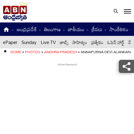
ఆంధ్రప్రదేశ్
తెలంగాణ
జాతీయం
క్రీడలు
సాంకేతికం
ePaper
Sunday
Live TV
జాబ్స్
సాహిత్యం
ప్రత్యేకం
ఓపెన్ హార్ట్
నేటి
HOME
»
PHOTOS
»
ANDHRA PRADESH
»
ANNAPURNA DEVI ALANKARAM