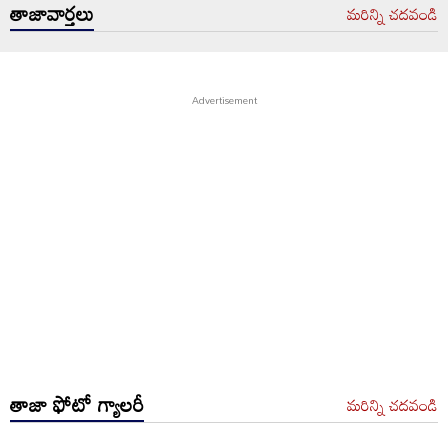
తాజావార్తలు
మరిన్ని చదవండి
తాజా ఫోటో గ్యాలరీ
మరిన్ని చదవండి