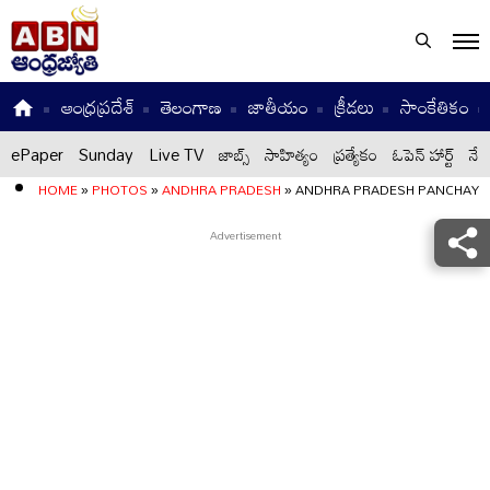
ఆంధ్రప్రదేశ్
తెలంగాణ
జాతీయం
క్రీడలు
సాంకేతికం
ePaper
Sunday
Live TV
జాబ్స్
సాహిత్యం
ప్రత్యేకం
ఓపెన్ హార్ట్
నేటి
HOME
»
PHOTOS
»
ANDHRA PRADESH
»
ANDHRA PRADESH PANCHAYAT