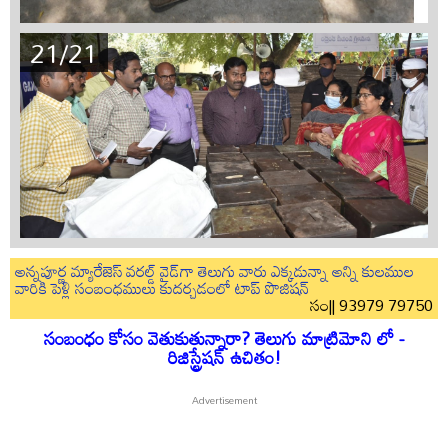
21/21
అన్నపూర్ణ మ్యారేజెస్ వరల్డ్ వైడ్‌గా తెలుగు వారు ఎక్కడున్నా అన్ని కులముల
వారికి పెళ్లి సంబంధములు కుదర్చడంలో టాప్ పొజిషన్
సం|| 93979 79750
సంబంధం కోసం వెతుకుతున్నారా? తెలుగు మాట్రిమోని లో -
రిజిస్ట్రేషన్ ఉచితం!