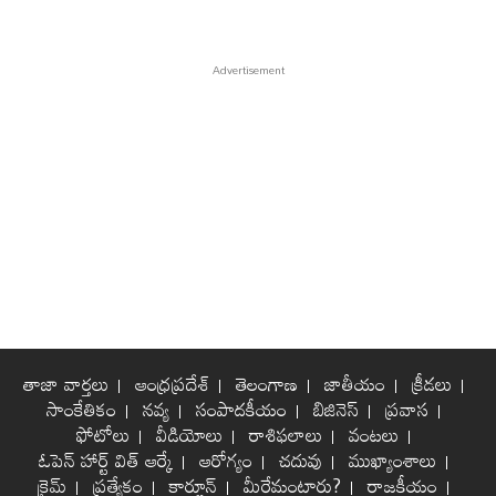
తాజా వార్తలు
ఆంధ్రప్రదేశ్
తెలంగాణ
జాతీయం
క్రీడలు
సాంకేతికం
నవ్య
సంపాదకీయం
బిజినెస్
ప్రవాస
ఫోటోలు
వీడియోలు
రాశిఫలాలు
వంటలు
ఓపెన్ హార్ట్ విత్ ఆర్కే
ఆరోగ్యం
చదువు
ముఖ్యాంశాలు
క్రైమ్
ప్రత్యేకం
కార్టూన్
మీరేమంటారు?
రాజకీయం