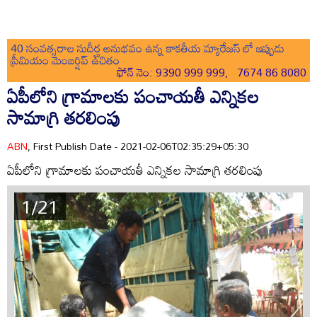
40 సంవత్సరాల సుదీర్ఘ అనుభవం ఉన్న కాకతీయ మ్యారేజస్ లో ఇప్పుడు
ప్రీమియం మెంబర్షిప్ ఉచితం
ఫోన్ నెం: 9390 999 999, 7674 86 8080
ఏపీలోని గ్రామాలకు పంచాయతీ ఎన్నికల
సామాగ్రి తరలింపు
ABN
, First Publish Date - 2021-02-06T02:35:29+05:30
ఏపీలోని గ్రామాలకు పంచాయతీ ఎన్నికల సామాగ్రి తరలింపు
1/21