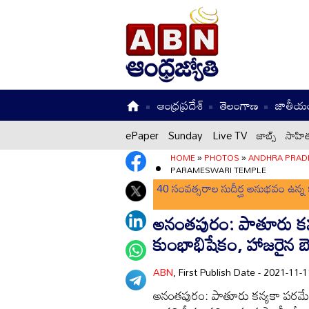
ఆంధ్రప్రదేశ్
తెలంగాణ
జాతీయ
ePaper
Sunday
Live TV
జాబ్స్
సాహిత
HOME
»
PHOTOS
»
ANDHRA PRAD
PARAMESWARI TEMPLE
40 సంవత్సరాల సుదీర్ఘ అనుభవం ఉన్న క
అనంతపురం: పాతూరు క
కుంభాభిషేకం, హాజరైన బ
ABN
, First Publish Date - 2021-11
అనంతపురం: పాతూరు కన్యకా పరమే