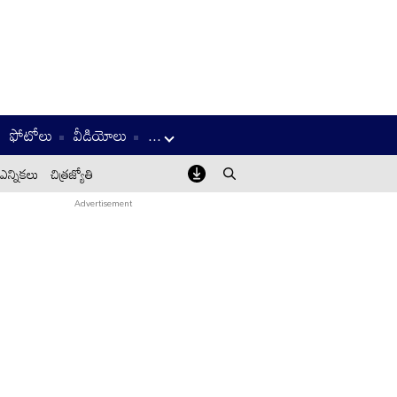
ఫోటోలు
వీడియోలు
...
ఎన్నికలు
చిత్రజ్యోతి