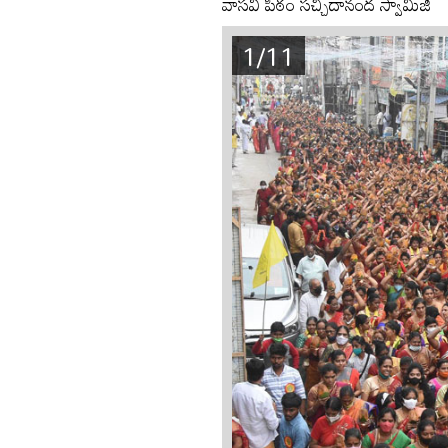
వాసవి పీఠం సచ్చిదానంద స్వామీజీ
1/11