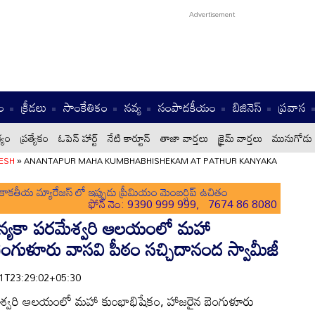
ం
క్రీడలు
సాంకేతికం
నవ్య
సంపాదకీయం
బిజినెస్
ప్రవాస
్యం
ప్రత్యేకం
ఓపెన్ హార్ట్
నేటి కార్టూన్
తాజా వార్తలు
క్రైమ్ వార్తలు
మునుగోడు 
ESH
»
ANANTAPUR MAHA KUMBHABHISHEKAM AT PATHUR KANYAKA
ాకతీయ మ్యారేజస్ లో ఇప్పుడు ప్రీమియం మెంబర్షిప్ ఉచితం
ఫోన్ నెం: 9390 999 999, 7674 86 8080
న్యకా పరమేశ్వరి ఆలయంలో మహా
ెంగుళూరు వాసవి పీఠం సచ్చిదానంద స్వామీజీ
-11T23:29:02+05:30
శ్వరి ఆలయంలో మహా కుంభాభిషేకం, హాజరైన బెంగుళూరు