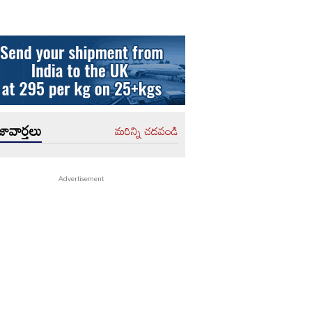
ావార్తలు
మరిన్ని చదవండి