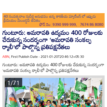
40 సంవత్సరాల సుదీర్ఘ అనుభవం ఉన్న కాకతీయ మ్యారేజస్ లో ఇప్పుడు
ప్రీమియం మెంబర్షిప్ ఉచితం
ఫోన్ నెం: 9390 999 999, 7674 86 8080
గుంటూరు: అమరావతి ఉద్యమం 400 రోజులకు
చేరుకున్న సందర్భంగా ‘అమరావతి సంకల్ప
ర్యాలీ’లో పాల్గొన్న ప్రతిపక్షనేతలు
ABN
, First Publish Date - 2021-01-20T20:46:12+05:30
గుంటూరు: అమరావతి ఉద్యమం 400 రోజులకు చేరుకున్న సందర్భంగా
‘అమరావతి సంకల్ప ర్యాలీ’లో పాల్గొన్న ప్రతిపక్షనేతలు
1/71