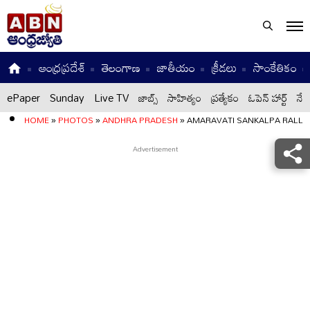
ఆంధ్రప్రదేశ్
తెలంగాణ
జాతీయం
క్రీడలు
సాంకేతికం
ePaper
Sunday
Live TV
జాబ్స్
సాహిత్యం
ప్రత్యేకం
ఓపెన్ హార్ట్
నేటి
HOME
»
PHOTOS
»
ANDHRA PRADESH
»
AMARAVATI SANKALPA RALLY 