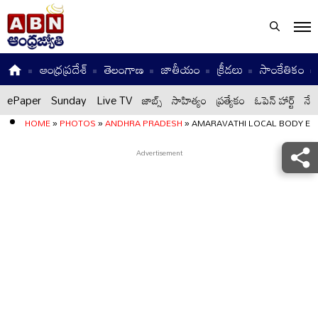
ఆంధ్రప్రదేశ్
తెలంగాణ
జాతీయం
క్రీడలు
సాంకేతికం
ePaper
Sunday
Live TV
జాబ్స్
సాహిత్యం
ప్రత్యేకం
ఓపెన్ హార్ట్
నేటి
HOME
»
PHOTOS
»
ANDHRA PRADESH
»
AMARAVATHI LOCAL BODY EL