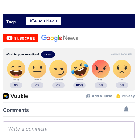
#Telugu News
Tags
SUBSCRIBE