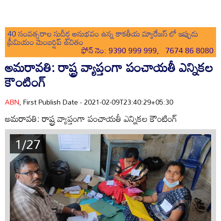
40 సంవత్సరాల సుదీర్ఘ అనుభవం ఉన్న కాకతీయ మ్యారేజస్ లో ఇప్పుడు
ప్రీమియం మెంబర్షిప్ ఉచితం
ఫోన్ నెం: 9390 999 999, 7674 86 8080
అమరావతి: రాష్ట్ర వ్యాప్తంగా పంచాయతీ ఎన్నికల
కౌంటింగ్
ABN
, First Publish Date - 2021-02-09T23:40:29+05:30
అమరావతి: రాష్ట్ర వ్యాప్తంగా పంచాయతీ ఎన్నికల కౌంటింగ్
1/27