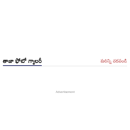
తాజా ఫోటో గ్యాలరీ
మరిన్ని చదవండి