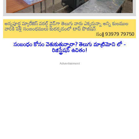
అన్నపూర్ణ మ్యారేజెస్ వరల్డ్ వైడ్‌గా తెలుగు వారు ఎక్కడున్నా అన్ని కులముల
వారికి పెళ్లి సంబంధములు కుదర్చడంలో టాప్ పొజిషన్
సం|| 93979 79750
సంబంధం కోసం వెతుకుతున్నారా? తెలుగు మాట్రిమోని లో -
రిజిస్ట్రేషన్ ఉచితం!