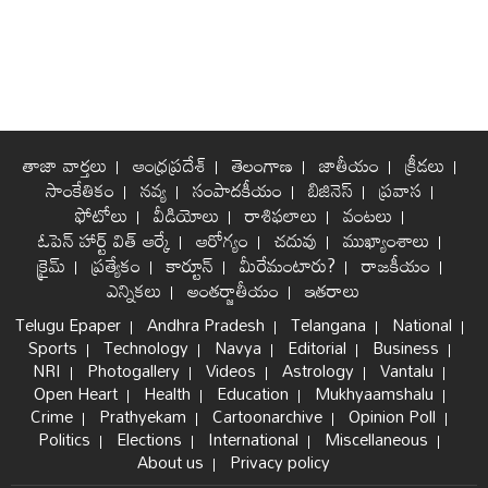
తాజా వార్తలు
ఆంధ్రప్రదేశ్
తెలంగాణ
జాతీయం
క్రీడలు
సాంకేతికం
నవ్య
సంపాదకీయం
బిజినెస్
ప్రవాస
ఫోటోలు
వీడియోలు
రాశిఫలాలు
వంటలు
ఓపెన్ హార్ట్ విత్ ఆర్కే
ఆరోగ్యం
చదువు
ముఖ్యాంశాలు
క్రైమ్
ప్రత్యేకం
కార్టూన్
మీరేమంటారు?
రాజకీయం
ఎన్నికలు
అంతర్జాతీయం
ఇతరాలు
Telugu Epaper
Andhra Pradesh
Telangana
National
Sports
Technology
Navya
Editorial
Business
NRI
Photogallery
Videos
Astrology
Vantalu
Open Heart
Health
Education
Mukhyaamshalu
Crime
Prathyekam
Cartoonarchive
Opinion Poll
Politics
Elections
International
Miscellaneous
About us
Privacy policy