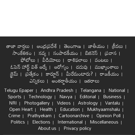
తాజా వార్తలు
ఆంధ్రప్రదేశ్
తెలంగాణ
జాతీయం
క్రీడలు
సాంకేతికం
నవ్య
సంపాదకీయం
బిజినెస్
ప్రవాస
ఫోటోలు
వీడియోలు
రాశిఫలాలు
వంటలు
ఓపెన్ హార్ట్ విత్ ఆర్కే
ఆరోగ్యం
చదువు
ముఖ్యాంశాలు
క్రైమ్
ప్రత్యేకం
కార్టూన్
మీరేమంటారు?
రాజకీయం
ఎన్నికలు
అంతర్జాతీయం
ఇతరాలు
Telugu Epaper
Andhra Pradesh
Telangana
National
Sports
Technology
Navya
Editorial
Business
NRI
Photogallery
Videos
Astrology
Vantalu
Open Heart
Health
Education
Mukhyaamshalu
Crime
Prathyekam
Cartoonarchive
Opinion Poll
Politics
Elections
International
Miscellaneous
About us
Privacy policy