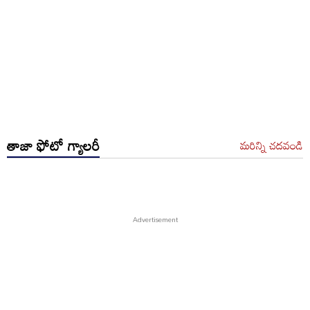
తాజా ఫోటో గ్యాలరీ
మరిన్ని చదవండి