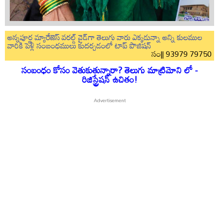
అన్నపూర్ణ మ్యారేజెస్ వరల్డ్ వైడ్‌గా తెలుగు వారు ఎక్కడున్నా అన్ని కులముల
వారికి పెళ్లి సంబంధములు కుదర్చడంలో టాప్ పొజిషన్
సం|| 93979 79750
సంబంధం కోసం వెతుకుతున్నారా? తెలుగు మాట్రిమోని లో -
రిజిస్ట్రేషన్ ఉచితం!