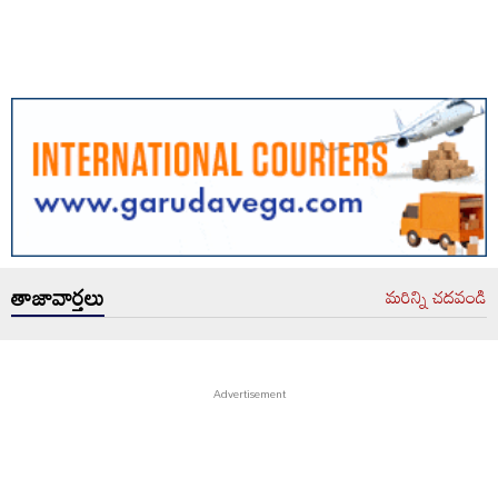
తాజావార్తలు
మరిన్ని చదవండి