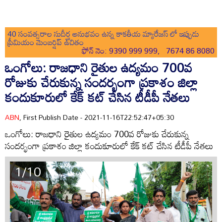
40 సంవత్సరాల సుదీర్ఘ అనుభవం ఉన్న కాకతీయ మ్యారేజస్ లో ఇప్పుడు
ప్రీమియం మెంబర్షిప్ ఉచితం
ఫోన్ నెం: 9390 999 999, 7674 86 8080
ఒంగోలు: రాజధాని రైతుల ఉద్యమం 700వ
రోజుకు చేరుకున్న సందర్భంగా ప్రకాశం జిల్లా
కందుకూరులో కేక్ కట్ చేసిన టీడీపీ నేతలు
ABN
, First Publish Date - 2021-11-16T22:52:47+05:30
ఒంగోలు: రాజధాని రైతుల ఉద్యమం 700వ రోజుకు చేరుకున్న
సందర్భంగా ప్రకాశం జిల్లా కందుకూరులో కేక్ కట్ చేసిన టీడీపీ నేతలు
1/10