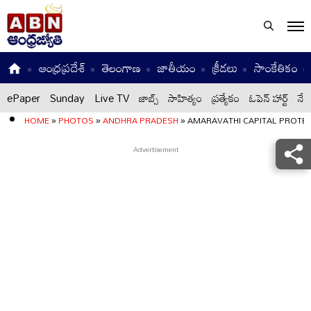
ఆంధ్రప్రదేశ్
తెలంగాణ
జాతీయం
క్రీడలు
సాంకేతికం
ePaper
Sunday
Live TV
జాబ్స్
సాహిత్యం
ప్రత్యేకం
ఓపెన్ హార్ట్
నేటి
HOME
»
PHOTOS
»
ANDHRA PRADESH
»
AMARAVATHI CAPITAL PROTES