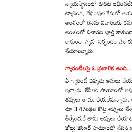
న్యాయస్థానంలో ఊరట లభించలేదన్న
ట్యాపింగ్, వేధింపుల కేసులో ఆయన
అంశంలో తనను విచారణకు రమ్మని 
అంశంలో విచారణ పూర్తి కాకుండ
రాకుండా గృహ నిర్బంధం చేశారన
చేయాలన్నారు.
గ్యారంటీలపై ఓ ప్రణాళిక ఉంది..
ఏ గ్యారంటీ ఎప్పుడు అమలు చేయాల
ఇచ్చారు. కేసీఆర్ హయాంలో అప్పుల
తప్పులు తాము చేయలేమన్నారు. 
రూ.3.47లక్షల కోట్ల అప్పులు చే
తీర్చేందుకే తామీ అప్పులు చేయాల్
కోట్లు కేసీఆర్ హయాంలో చేసిన అప్