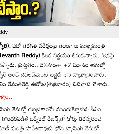
ddy
యోతి):
పదో తరగతి పరీక్షలపై తెలంగాణ ముఖ్యమంత్రి
Revanth Reddy)
కీలక నిర్ణయం తీసుకున్నారు. 'ఇకపై
 చెప్పారు. ప్రస్తుతం.. దేశమంతా +2 విధానం అమల్లో
ఫేర్ అండ్ డెవలప్‌మెంట్ బడ్జెట్ అని వ్యాఖ్యానించారు.
ం రేవంత్‌రెడ్డి ఈరోజు(శుక్రవారం) చిట్‌చాట్ చేశారు.
్తాం..
పింగ్ కేసుల్లో చట్టప్రకారమే ముందుకెళ్తామని సీఎం
ు తొందరపడితే టెక్నికల్ రీజన్స్‌తో కోర్టు తిరస్కరించే
ాజీ మంత్రి హరీశ్‌రావుకు ఫోన్ ట్యాపింగ్ కేసులో