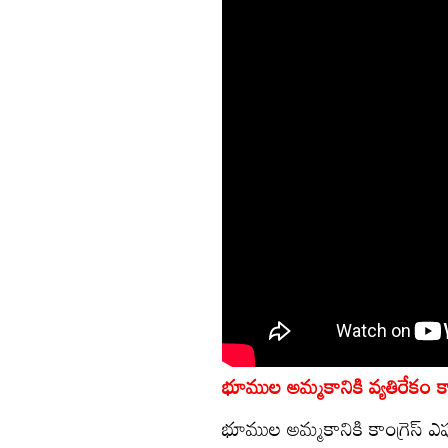
భూముల అమ్మకానికి వ్యతిరేకం క
భూముల అమ్మకానికి కాంగ్రెస్ ఎప