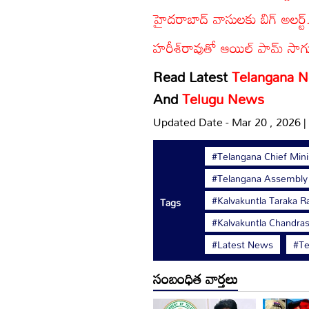
హైదరాబాద్‌ వాసులకు బిగ్ అలర్ట్.
హరీశ్‌రావుతో ఆయిల్ పామ్ సాగు
Read Latest
Telangana 
And
Telugu News
Updated Date - Mar 20 , 2026 
#Telangana Chief Mini
#Telangana Assembly
#Kalvakuntla Taraka 
Tags
#Kalvakuntla Chandra
#Latest News
#Te
సంబంధిత వార్తలు