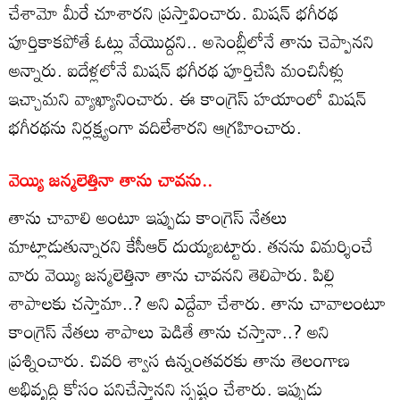
చేశామో మీరే చూశారని ప్రస్తావించారు. మిషన్‌ భగీరథ
పూర్తికాకపోతే ఓట్లు వేయొద్దని.. అసెంబ్లీలోనే తాను చెప్పానని
అన్నారు. ఐదేళ్లలోనే మిషన్‌ భగీరథ పూర్తిచేసి మంచినీళ్లు
ఇచ్చామని వ్యాఖ్యానించారు. ఈ కాంగ్రెస్ హయాంలో మిషన్‌
భగీరథను నిర్లక్ష్యంగా వదిలేశారని ఆగ్రహించారు.
వెయ్యి జన్మలెత్తినా తాను చావను..
తాను చావాలి అంటూ ఇప్పుడు కాంగ్రెస్ నేతలు
మాట్లాడుతున్నారని కేసీఆర్ దుయ్యబట్టారు. తనను విమర్శించే
వారు వెయ్యి జన్మలెత్తినా తాను చావనని తెలిపారు. పిల్లి
శాపాలకు చస్తామా..? అని ఎద్దేవా చేశారు. తాను చావాలంటూ
కాంగ్రెస్ నేతలు శాపాలు పెడితే తాను చస్తానా..? అని
ప్రశ్నించారు. చివరి శ్వాస ఉన్నంతవరకు తాను తెలంగాణ
అభివృద్ధి కోసం పనిచేస్తానని స్పష్టం చేశారు. ఇప్పుడు