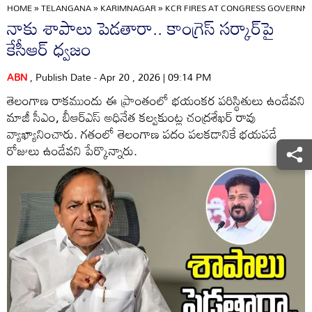
HOME
»
TELANGANA
»
KARIMNAGAR
»
KCR FIRES AT CONGRESS GOVERNME
నాకు శాపాలు పెడతారా.. కాంగ్రెస్ సర్కార్‌పై
కేసీఆర్ ధ్వజం
ABN
, Publish Date - Apr 20 , 2026 | 09:14 PM
తెలంగాణ రాకముందు ఈ ప్రాంతంలో భయంకర పరిస్థితులు ఉండేవని
మాజీ సీఎం, బీఆర్ఎస్ అధినేత కల్వకుంట్ల చంద్రశేఖర్ రావు
వ్యాఖ్యానించారు. గతంలో తెలంగాణ పదం పలకడానికే భయపడే
రోజులు ఉండేవని పేర్కొన్నారు.