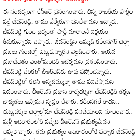
ఈ సందర్బంగా కేసీఆర్ ప్రసంగించారు. భిన్న రాజకీయ పార్టీల
వల్లే జీవన్‌రెడ్డి, తాము వేర్వేరుగా పనిచేశామని అన్నారు.
జీవన్‌రెడ్డి గుండె ధైర్యంతో పార్టీ మారాలనే నిర్ణయం
తీసుకున్నారని చెప్పారు. జీవన్‌రెడ్డిని ఉమ్మడి కరీంనగర్‌ జిల్లా
ప్రజలు గుండెల్లో పెట్టుకున్నారని వెల్లడించారు. ఆయన
ప్రజాజీవితం ఎంతోమందికి ఆదర్శమని ప్రశంసించారు.
జీవన్‌రెడ్డి చేరికతో బీఆర్ఎస్‌కు ఊపు వస్తోందన్నారు.
జీవన్‌రెడ్డితో కలిసి అన్నదమ్ముల్లా తాము పనిచేస్తామని
వివరించారు. బీఆర్ఎస్ ప్రధాన కార్యదర్శిగా జీవన్‌రెడ్డికి తక్షణ
బాధ్యతలు ఇస్తామని స్పష్టం చేశారు. కరీంనగరే కాదని..
చుట్టుపక్కల జిల్లాల్లోనూ జీవన్‌రెడ్డి పనిచేయాలని సూచించారు.
మళ్లీ అధికారంలోకి వచ్చేది బీఆర్ఎస్ ప్రభుత్వమేనని
చెప్పుకొచ్చారు. తమ ప్రభుత్వం అధికారంలోకి వచ్చాక జీవన్‌రెడ్డి