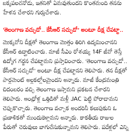
బక్కపలచనోడు, ఇతనితో ఏమవుతుందని కొంతమంది తనను
హేళన చేశారని గుర్తుచేశారు.
‘తెలంగాణ వచ్చుడో.. కేసీఆర్‌ సచ్చుడో’ అంటూ దీక్ష చేపట్టా..
మొక్కవోని దీక్షతో తెలంగాణ మొత్తం తిరిగి ఉద్యమించానని
కేసీఆర్ ఉద్ఘాటించారు. మాజీ సీఎం రోశయ్య 14F జీవో తెస్తే
ఉద్యోగ గర్జన చేపట్టామని ప్రస్తావించారు. ‘తెలంగాణ వచ్చుడో..
కేసీఆర్‌ సచ్చుడో’ అంటూ దీక్ష చేపట్టానని తెలిపారు. తన దీక్షతో
పార్లమెంట్‌ అల్లకల్లోలమైందని అన్నారు. మాజీ కేంద్రమంత్రి
చిదంబరం వచ్చి తెలంగాణ ఇస్తామని ప్రకటన చేశారని
తెలిపారు. ఆంధ్రోళ్ల ఒత్తిడితో మళ్లీ JAC పెట్టి పోరాడామని
చెప్పుకొచ్చారు. తెలంగాణ వచ్చాక అందరినీ కలుపుకుని ఓ
ప్రణాళికతో ముందుకెళ్లామని అన్నారు. కాకతీయ రాజుల
పేరుతో చెరువులు బాగుచేసుకున్నామని తెలిపారు. పదేళ్లలో ఎన్ని