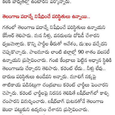
కీలక బాధ్యతల్లో ఉంటారని పేర్కొన్నారు.
తెలంగాణ పదాన్నే నిషేధించే పరిస్థితులు ఉన్నాయి..
గతంలో తెలంగాణ పదాన్నే నిషేధించే పరిస్థితులు ఉన్నాయని
కేసీఆర్ తెలిపారు. మన నీళ్లు, వనరులను దోపిడీ చేశారని
ధ్వజమెత్తారు. కొన్ని పార్టీల తీరుతో ఆవేశం, దు:ఖం వచ్చేదని
చెప్పుకొచ్చారు. పాలమూరు లాంటి జిల్లాల్లో 90 శాతం వలసలే
ఉన్నాయని ప్రస్తావించారు. గంజి కేంద్రాలు పెట్టిన అధ్వాన స్థితికి
తెలంగాణను చేర్చారని తెలిపారు. కరెంట్‌ లేదు.. నీళ్లు లేవు..
దారుణ పరిస్థితులు ఉండేవని అన్నారు. మూలిగే నక్కపై
తాటికాయ పడినట్లుగా చంద్రబాబు కరెంట్‌ ఛార్జీలు పెంచారని
చెప్పారు. కరెంట్‌ ఛార్జీలపై నిరసన తెలిపితే బషీర్‌బాగ్‌లో కాల్చి
చంపారని విమర్శించారు. బషీర్‌బాగ్‌ ఘటనతోనే తెలంగాణ
జెండా పట్టుకుని ఉద్యమం చేశానని ప్రస్తావించారు.