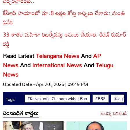
చర్చించారంటే..
కేసీఆర్ హయాంలో రూ.8 లక్షల కోట్ల అప్పులు చేశారు: మంత్రి
వివేక్
33 శాతం మహిళా రిజర్వేషన్లు అమలు చేయాలి: కిరణ్ కుమార్
రెడ్డి
Read Latest
Telangana News
And
AP
News
And
International News
And
Telugu
News
Updated Date - Apr 20 , 2026 | 09:49 PM
#Kalvakuntla Chandrasekhar Rao
#BRS
#Jagitial
Tags
సంబంధిత వార్తలు
మరిన్ని చదవండి