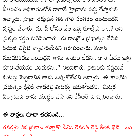
బీఆర్ఎస్ అధికారంలోకి రాగానే హైడ్రాను రద్దు చేస్తామని
అన్నారు. హైడ్రా రద్దుపైనే తన తొలి సంతకం ఉంటుందని
స్పష్టం చేశారు. మూసీ కోసం వేల ఇళ్లు కూల్చేస్తారా..? అని
ప్రశ్నల వర్షం కురిపించారు. ఈ కాంగ్రెస్ ప్రభుత్వం చేసేది
రియల్‌ ఎస్టేట్‌ వ్యాపారమేనని ఆరోపించారు. మూసీ
సుందరీకరణ చేయొద్దని తాను అనడం లేదని.. కానీ పేదల ఇళ్లు
కూల్చివేయడం ఎందుకని..? నిలదీశారు. రైతులకు నష్టమనే
మీటర్లు పెట్టడానికి తాను ఒప్పుకోలేదని అన్నారు. ఈ కాంగ్రెస్
ప్రభుత్వం ఢిల్లీకి మోకరిల్లి మీటర్లు పెడుతోందని.. మీటర్ల
ఏర్పాటుపై తాను యుద్ధం చేస్తానని కేసీఆర్ హెచ్చరించారు.
ఈ వార్తలు కూడా చదవండి...
గవర్నర్ శివ ప్రతాప్ శుక్లాతో సీఎం రేవంత్ రెడ్డి కీలక భేటీ.. ఏం