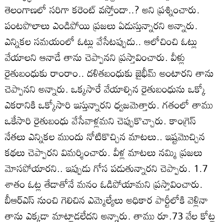
తెలంగాణలో సరిగా కరెంట్‌ వస్తోందా..? అని ప్రశ్నించారు.
పంటపొలాలు ఎండిపోయి ప్రజలు ఏడుస్తున్నారని అన్నారు.
ఎన్నికల సమయంలో ఓట్లు వేసేటప్పుడు.. ఆలోచించి ఓట్లు
వేయాలని ఆనాడే తాను చెప్పానని ప్రస్తావించారు. వీళ్లు
రైతుబంధుకు రాంరాం.. దళితబంధుకు జైభీమ్‌ అంటారని తాను
చెప్పానని అన్నారు. ఒక్కసారే వేయాల్సిన రైతుబంధును ఒక్కో
ఎకరానికి ఒక్కోసారి ఇస్తున్నారని ధ్వజమెత్తారు. గతంలో తాము
ఒకేసారి రైతుబంధు వేసేవాళ్లమని చెప్పుకొచ్చారు. కాంగ్రెస్
నేతలు ఎన్నికల ముందు నోటికొచ్చిన మాటలు.. ఇష్టమొచ్చిన
కథలు చెప్పారని విమర్శించారు. వీళ్ల మాటలు నమ్మి ప్రజలు
మోసపోయారని.. ఇప్పుడు గోస పడుతున్నారని చెప్పారు. 1.7
శాతం ఓట్ల తేడాతోనే మనం ఓడిపోయామని ప్రస్తావించారు.
బీఆర్ఎస్ నుంచి గెలిచిన ఎమ్మెల్యేలు అధికార పార్టీలోకి వెళ్లినా
తాను ఎక్కడా మాట్లాడలేదని అన్నారు. తాము రూ.73 వేల కోట్ల