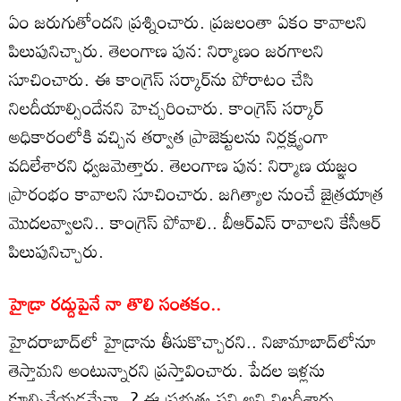
ఏం జరుగుతోందని ప్రశ్నించారు. ప్రజలంతా ఏకం కావాలని
పిలుపునిచ్చారు. తెలంగాణ పున: నిర్మాణం జరగాలని
సూచించారు. ఈ కాంగ్రెస్ సర్కార్‌ను పోరాటం చేసి
నిలదీయాల్సిందేనని హెచ్చరించారు. కాంగ్రెస్ సర్కార్‌
అధికారంలోకి వచ్చిన తర్వాత ప్రాజెక్టులను నిర్లక్ష్యంగా
వదిలేశారని ధ్వజమెత్తారు. తెలంగాణ పున: నిర్మాణ యజ్ఞం
ప్రారంభం కావాలని సూచించారు. జగిత్యాల నుంచే జైత్రయాత్ర
మొదలవ్వాలని.. కాంగ్రెస్‌ పోవాలి.. బీఆర్‌ఎస్‌ రావాలని కేసీఆర్
పిలుపునిచ్చారు.
హైడ్రా రద్దుపైనే నా తొలి సంతకం..
హైదరాబాద్‌లో హైడ్రాను తీసుకొచ్చారని.. నిజామాబాద్‌లోనూ
తెస్తామని అంటున్నారని ప్రస్తావించారు. పేదల ఇళ్లను
కూల్చివేయడమేనా..? ఈ ప్రభుత్వ పని అని నిలదీశారు.