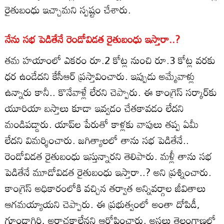
రైతుబంధు ఇచ్చామని స్పష్టం చేశారు.
నేను సభ పెడితేనే రెండోవిడత రైతుబంధు ఇస్తారా..?
తమ హయాంలో ఎకరం రూ.2 కోట్ల నుంచి రూ.3 కోట్ల వరకు
ధర ఉండేదని కేసీఆర్ ప్రస్తావించారు. ఇప్పుడు అమ్మేవాళ్లు
ఉన్నారు కానీ.. కొనేవాళ్లే లేరని చెప్పారు. ఈ కాంగ్రెస్ సర్కార్‌కు
యూరియా బస్తాలు కూడా ఇవ్వడం చేతకావడం లేదని
మండిపడ్డారు. యాప్‌ల పేరుతో కాళ్లకు వాపులు తప్ప ఏమీ
లేదని విమర్శించారు. జగిత్యాలలో తాను సభ పెడితేనే..
రెండోవిడత రైతుబంధు ఇస్తున్నారని తెలిపారు. మళ్లీ తాను సభ
పెడితేనే మూడోవిడత రైతుబంధు ఇస్తారా..? అని ప్రశ్నించారు.
కాంగ్రెస్ అధికారంలోకి వచ్చిన తర్వాత అన్నివర్గాల జీవితాలు
ఆగమయ్యాయని చెప్పారు. ఈ ప్రభుత్వంలో అంతా దోపిడీ,
గూండాగిరి, అరాచకాలేనని ఆరోపించారు. అసలు తెలంగాణలో