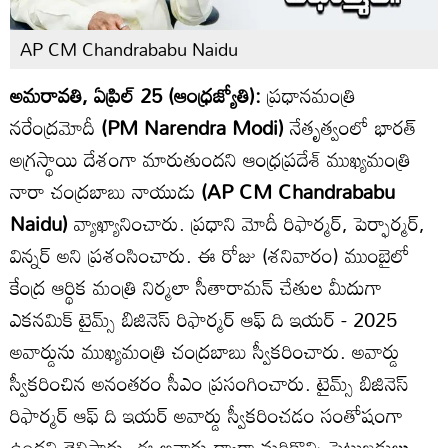
AP CM Chandrababu Naidu
అమరావతి, ఏప్రిల్ 25 (ఆంధ్రజ్యోతి):
ప్రధానమంత్రి
నరేంద్రమోదీ
(PM Narendra Modi)
నేతృత్వంలో భారత్
అగ్రస్థాయి దేశంగా మారుతుందని ఆంధ్రప్రదేశ్ ముఖ్యమంత్రి
నారా చంద్రబాబు నాయుడు
(AP CM Chandrababu
Naidu)
వ్యాఖ్యానించారు. ప్రధాని మోదీ రిఫార్మర్, పెర్ఫార్మర్,
విన్నర్ అని ప్రశంసించారు. ఈ రోజు (శనివారం) ముంబైలో
కేంద్ర ఆర్థిక మంత్రి నిర్మలా సీతారామన్ చేతుల మీదుగా
ఎకనమిక్ టైమ్స్ బిజినెస్ రిఫార్మర్ ఆఫ్ ది ఇయర్ - 2025
అవార్డును ముఖ్యమంత్రి చంద్రబాబు స్వీకరించారు. అవార్డు
స్వీకరించిన అనంతరం సీఎం ప్రసంగించారు. టైమ్స్ బిజినెస్
రిఫార్మర్ ఆఫ్ ది ఇయర్ అవార్డు స్వీకరించడం సంతోషంగా
ఉందని తెలిపారు. ఈ అవార్డు ద్వారా మరికొన్ని పెట్టుబడులు