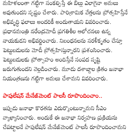
మహిళలంతా గట్టిగా సంకల్పిస్తే ఈ బిల్లు ఎలాగైనా అమలు
అవుతుందని స్పష్టం చేశారు. పారిశ్రామిక వేత్తలను ప్రోత్సహిస్తేనే
అభివృద్ధి ఫలాలు అందరికీ అందుతాయని వివరించారు.
ప్రధానమంత్రి నరేంద్రమోదీ ప్రగతిశీల ఆలోచనలు ఉన్న
నాయకుడని అభివర్ణించారు. నిబంధనలను సరళీకృతం చేస్తూ
పెట్టుబడులను మోదీ ప్రోత్సహిస్తున్నారని ప్రశంసించారు.
పెట్టుబడులకు ప్రోత్సాహం అందిస్తేనే సంపద సృష్టి
జరుగుతుందని వెల్లడించారు. మూడు దశాబ్దాల క్రితం జనాభా
నియంత్రణను గట్టిగా అమలు చేశామని వివరించారు.
పాపులేషన్ మేనేజ్‌మెంట్ పాలసీ రూపొందించాం..
ఇప్పుడు జనాభా కొరతను ఎదుర్కొంటున్నామని సీఎం
వ్యాఖ్యానించారు. అందుకే ఈ జనాభా నిర్వహణ ప్రక్రియను
చేపట్టాలనే పాపులేషన్ మేనేజ్‌మెంట్ పాలసీ రూపొందించామని