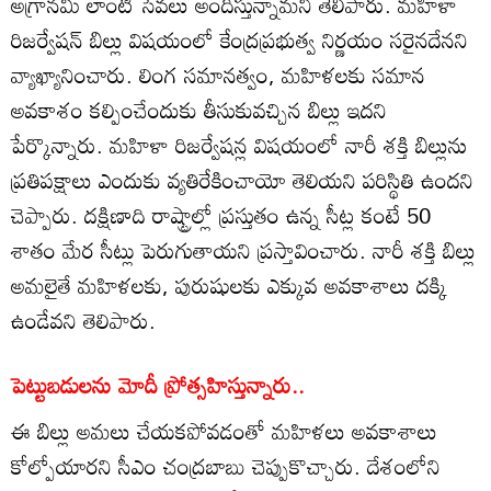
అగ్రానమి లాంటి సేవలు అందిస్తున్నామని తెలిపారు. మహిళా
రిజర్వేషన్ బిల్లు విషయంలో కేంద్రప్రభుత్వ నిర్ణయం సరైనదేనని
వ్యాఖ్యానించారు. లింగ సమానత్వం, మహిళలకు సమాన
అవకాశం కల్పించేందుకు తీసుకువచ్చిన బిల్లు ఇదని
పేర్కొన్నారు. మహిళా రిజర్వేషన్ల విషయంలో నారీ శక్తి బిల్లును
ప్రతిపక్షాలు ఎందుకు వ్యతిరేకించాయో తెలియని పరిస్థితి ఉందని
చెప్పారు. దక్షిణాది రాష్ట్రాల్లో ప్రస్తుతం ఉన్న సీట్ల కంటే 50
శాతం మేర సీట్లు పెరుగుతాయని ప్రస్తావించారు. నారీ శక్తి బిల్లు
అమలైతే మహిళలకు, పురుషులకు ఎక్కువ అవకాశాలు దక్కి
ఉండేవని తెలిపారు.
పెట్టుబడులను మోదీ ప్రోత్సహిస్తున్నారు..
ఈ బిల్లు అమలు చేయకపోవడంతో మహిళలు అవకాశాలు
కోల్పోయారని సీఎం చంద్రబాబు చెప్పుకొచ్చారు. దేశంలోని