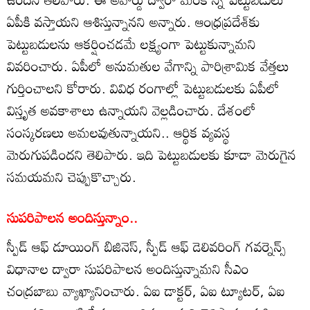
ఏపీకి వస్తాయని ఆశిస్తున్నానని అన్నారు. ఆంధ్రప్రదేశ్‌కు
పెట్టుబడులను ఆకర్షించడమే లక్ష్యంగా పెట్టుకున్నామని
వివరించారు. ఏపీలో అనుమతుల వేగాన్ని పారిశ్రామిక వేత్తలు
గుర్తించాలని కోరారు. వివిధ రంగాల్లో పెట్టుబడులకు ఏపీలో
విస్తృత అవకాశాలు ఉన్నాయని వెల్లడించారు. దేశంలో
సంస్కరణలు అమలవుతున్నాయని.. ఆర్థిక వ్యవస్థ
మెరుగుపడిందని తెలిపారు. ఇది పెట్టుబడులకు కూడా మెరుగైన
సమయమని చెప్పుకొచ్చారు.
సుపరిపాలన అందిస్తున్నాం..
స్పీడ్ ఆఫ్ డూయింగ్ బిజినెస్, స్పీడ్ ఆఫ్ డెలివరింగ్ గవర్నెన్స్
విధానాల ద్వారా సుపరిపాలన అందిస్తున్నామని సీఎం
చంద్రబాబు వ్యాఖ్యానించారు. ఏఐ డాక్టర్, ఏఐ ట్యూటర్, ఏఐ