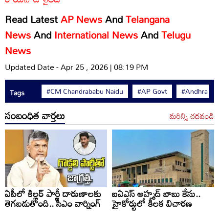
Read Latest
AP News
And
Telangana
News
And
International News
And
Telugu
News
Updated Date - Apr 25 , 2026 | 08:19 PM
#CM Chandrababu Naidu
#AP Govt
#Andhra Pr
Tags
సంబంధిత వార్తలు
మరిన్ని చదవండి
ఏపీలో కిల్లర్ పార్టీ దారుణాలకు
ఐఏఎస్ అహ్మద్ బాబు కేసు..
తెగబడుతోంది.. సీఎం వార్నింగ్
హైకోర్టులో కీలక విచారణ