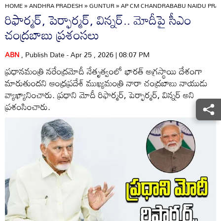
HOME
»
ANDHRA PRADESH
»
GUNTUR
»
AP CM CHANDRABABU NAIDU PRAI
రిఫార్మర్, పెర్ఫార్మర్, విన్నర్.. మోదీపై సీఎం
చంద్రబాబు ప్రశంసలు
ABN
, Publish Date - Apr 25 , 2026 | 08:07 PM
ప్రధానమంత్రి నరేంద్రమోదీ నేతృత్వంలో భారత్ అగ్రస్థాయి దేశంగా
మారుతుందని ఆంధ్రప్రదేశ్ ముఖ్యమంత్రి నారా చంద్రబాబు నాయుడు
వ్యాఖ్యానించారు. ప్రధాని మోదీ రిఫార్మర్, పెర్ఫార్మర్, విన్నర్ అని
ప్రశంసించారు.