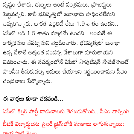
స్పష్టం చేశారు. డబ్బులు ఉంటే పరిశ్రమలు, ప్రాజెక్టులు
పెట్టవచ్చని. కానీ భవిష్యత్తులో జనాభాను సాధించలేమని
చెప్పుకొచ్చారు. భారత ఫెర్టిలిటీ రేటు 1.9 శాతం ఉందని..
ఏపీలో అది 1.5 శాతం మాత్రమే ఉందని.. అందుకే ఈ
కార్యక్రమం చేపట్టామని వెల్లడించారు. భవిష్యత్తులో జనాభా
ఉన్న దేశాలే అత్యంత సంపన్న దేశాలుగా మారుతాయని
వివరించారు. ఈ నేపథ్యంలోనే ఏపీలో పాపులేషన్ మేనేజ్‌మెంట్
పాలసీని తీసుకువచ్చి అమలు చేయాలని నిర్ణయించామని సీఎం
చంద్రబాబు పేర్కొన్నారు.
ఈ వార్తలు కూడా చదవండి...
ఏపీలో కిల్లర్ పార్టీ దారుణాలకు తెగబడుతోంది.. సీఎం వార్నింగ్
బీటెక్ విద్యార్థులను సైబర్ క్రైమ్‌లోకి ముఠాలు లాగుతున్నాయి:
రాయపాటి శైలజ