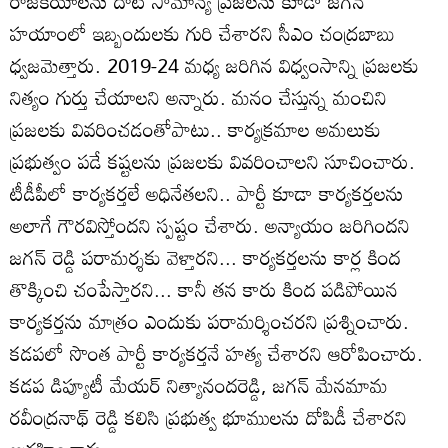
రాజకీయాలను దాటి సామాన్య ప్రజలను కూడా జగన్
హయాంలో ఇబ్బందులకు గురి చేశారని సీఎం చంద్రబాబు
ధ్వజమెత్తారు. 2019-24 మధ్య జరిగిన విధ్వంసాన్ని ప్రజలకు
నిత్యం గుర్తు చేయాలని అన్నారు. మనం చేస్తున్న మంచిని
ప్రజలకు వివరించడంతోపాటు.. కార్యక్రమాల అమలుకు
ప్రభుత్వం పడే కష్టలను ప్రజలకు వివరించాలని సూచించారు.
టీడీపీలో కార్యకర్తలే అధినేతలని.. పార్టీ కూడా కార్యకర్తలను
అలాగే గౌరవిస్తోందని స్పష్టం చేశారు. అన్యాయం జరిగిందని
జగన్ రెడ్డి పరామర్శకు వెళ్తారని... కార్యకర్తలను కార్ల కింద
తొక్కించి చంపేస్తారని... కానీ తన కారు కింద పడిపోయిన
కార్యకర్తను మాత్రం ఎందుకు పరామర్శించరని ప్రశ్నించారు.
కడపలో సొంత పార్టీ కార్యకర్తనే హత్య చేశారని ఆరోపించారు.
కడప డిప్యూటీ మేయర్ నిత్యానందరెడ్డి, జగన్ మేనమామ
రవీంద్రనాథ్ రెడ్డి కలిసి ప్రభుత్వ భూములను దోపిడీ చేశారని