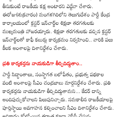
తీసుకుంటే రాజకీయ కక్ష అంటారని ఎద్దేవా చేశారు.
ఈరోజు(శుక్రవారం) మంగళగిరిలోని తెలుగుదేశం పార్టీ కేంద్ర
కార్యాలయంలో క్లస్టర్ ఇన్‌చార్జ్‌ల శిక్షణా తరగతులకు
ముఖ్యమంత్రి హాజరయ్యారు. శిక్షణా తరగతులకు వచ్చిన క్లస్టర్
ఇన్‌చార్జ్‌లతో కాఫీ కబుర్లు కార్యక్రమం నిర్వహించి.. వారికి పలు
కీలక అంశాలపై దిశానిర్దేశం చేశారు.
ప్రతి కార్యకర్తను నాయకుడిగా తీర్చిదిద్దుతాం..
పార్టీ సిద్ధాంతాలు, సంస్థాగత బలోపేతం, ప్రభుత్వ పథకాల
వంటి అంశాలపై సీఎం చంద్రబాబు మార్గనిర్దేశం చేశారు. ప్రతి
కార్యకర్తను నాయకుడిగా తీర్చిదిద్దుతామని... కేడర్ దాన్ని
అందిపుచ్చుకోవాలని పిలుపునిచ్చారు. సమకాలీన రాజకీయాలపై
పూర్తిస్థాయి అవగాహన కల్పించాలని సీఎం దిశానిర్దేశం చేశారు.
అధికారం కోల్పోయిన తర్వాత కూడా వైసీపీ చేస్తున్న