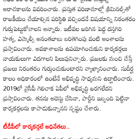
అరాచకాలను వివరించారు. ప్రస్తుత పరిణామాల్లో క్రిమినల్స్‌తో
రాజకీయం చేయాల్సిన పరిస్థితి వచ్చిందనే విషయాన్ని నిరంతరం
గుర్తుపెట్టుకోవాలని అన్నారు. ఇటీవల జరిగిన పెద్ద దస్తగిరి
హత్య, ఎమ్మెల్సీ అనంతబాబు బరితెగింపు వంటి అంశాలను
ప్రస్తావించారు. అవకాశాలను ఉపయోగించుకుని కార్యకర్తలు
నాయకులుగా ఎదగాలని పిలుపునిచ్చారు. ప్రజలకు మంచి చేస్తే
ప్రజలు నిరంతరం గుర్తుంచుకుంటారని వ్యాఖ్యానించారు. సుదీర్ఘ
కాలం అధికారంలో ఉంటేనే అభివృద్ధి సాధ్యమని ఉద్ఘాటించారు.
2019లో వైసీపీ గెలిచాక ఏపీలో అభివృద్ధి జరగలేదని
ప్రస్తావించారు. తనను అరెస్టు చేసినా, పార్టీని ఇబ్బంది పెట్టినా
కార్యకర్తలను కాపాడుకున్నానని స్పష్టం చేశారు.
టీడీపీలో కార్యకర్తలే అధినేతలు..