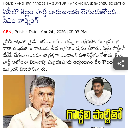
HOME
»
ANDHRA PRADESH
»
GUNTUR
»
AP CM CHANDRABABU SENSATION
ఏపీలో కిల్లర్ పార్టీ దారుణాలకు తెగబడుతోంది..
సీఎం వార్నింగ్
ABN
, Publish Date - Apr 24 , 2026 | 05:03 PM
వైసీపీ అధినేత వైఎస్ జగన్ మోహన్ రెడ్డిపై ఆంధ్రప్రదేశ్ ముఖ్యమంత్రి
నారా చంద్రబాబు నాయుడు తీవ్ర ఆగ్రహం వ్యక్తం చేశారు. కిల్లర్ పార్టీతో
టీడీపీ నేతలు అందరూ జాగ్రత్తగా ఉండాలని దిశానిర్దేశం చేశారు. కిల్లర్
పార్టీ ఆలోచనా విధానాన్ని ఎప్పటికప్పుడు అధ్యయనం చేసి కౌంటర్
ఇవ్వాలని పిలుపునిచ్చారు.