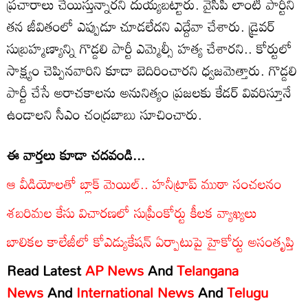
ప్రచారాలు చేయిస్తున్నారని దుయ్యబట్టారు. వైసీపీ లాంటి పార్టీని
తన జీవితంలో ఎప్పుడూ చూడలేదని ఎద్దేవా చేశారు. డ్రైవర్
సుబ్రహ్మణ్యాన్ని గొడ్డలి పార్టీ ఎమ్మెల్సీ హత్య చేశారని.. కోర్టులో
సాక్ష్యం చెప్పినవారిని కూడా బెదిరించారని ధ్వజమెత్తారు. గొడ్డలి
పార్టీ చేసే అరాచకాలను అనునిత్యం ప్రజలకు కేడర్ వివరిస్తూనే
ఉండాలని సీఎం చంద్రబాబు సూచించారు.
ఈ వార్తలు కూడా చదవండి...
ఆ వీడియోలతో బ్లాక్ మెయిల్.. హనీట్రాప్ ముఠా సంచలనం
శబరిమల కేసు విచారణలో సుప్రీంకోర్టు కీలక వ్యాఖ్యలు
బాలికల కాలేజీలో కోఎడ్యుకేషన్ ఏర్పాటుపై హైకోర్టు అసంతృప్తి
Read Latest
AP News
And
Telangana
News
And
International News
And
Telugu