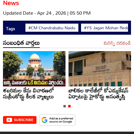
News
Updated Date - Apr 24 , 2026 | 05:50 PM
#CM Chandrababu Naidu
#YS Jagan Mohan Reddy
Tags
సంబంధిత వార్తలు
మరిన్ని చదవండి
శబరిమల కేసు విచారణలో
బాలికల కాలేజీలో కోఎడ్యుకేషన్
సుప్రీంకోర్టు కీలక వ్యాఖ్యలు
ఏర్పాటుపై హైకోర్టు అసంతృప్తి
SUBSCRIBE