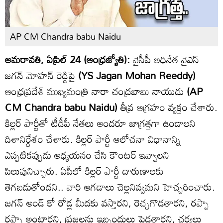
AP CM Chandra babu Naidu
అమరావతి, ఏప్రిల్ 24 (ఆంధ్రజ్యోతి):
వైసీపీ అధినేత వైఎస్
జగన్ మోహన్ రెడ్డిపై
(YS Jagan Mohan Reeddy)
ఆంధ్రప్రదేశ్ ముఖ్యమంత్రి నారా చంద్రబాబు నాయుడు
(AP
CM Chandra babu Naidu)
తీవ్ర ఆగ్రహం వ్యక్తం చేశారు.
కిల్లర్ పార్టీతో టీడీపీ నేతలు అందరూ జాగ్రత్తగా ఉండాలని
దిశానిర్దేశం చేశారు. కిల్లర్ పార్టీ ఆలోచనా విధానాన్ని
ఎప్పటికప్పుడు అధ్యయనం చేసి కౌంటర్ ఇవ్వాలని
పిలుపునిచ్చారు. ఏపీలో కిల్లర్ పార్టీ దారుణాలకు
తెగబడుతోందని.. వారి ఆగడాలు చెల్లనివ్వమని హెచ్చరించారు.
జగన్ అండ్ కో రోడ్ల మీదకు వస్తారని, రెచ్చగొడతారని, రప్పా
రప్పా అంటారని, ప్రజలను ఇబ్బందులు పెడతారని, చర్యలు