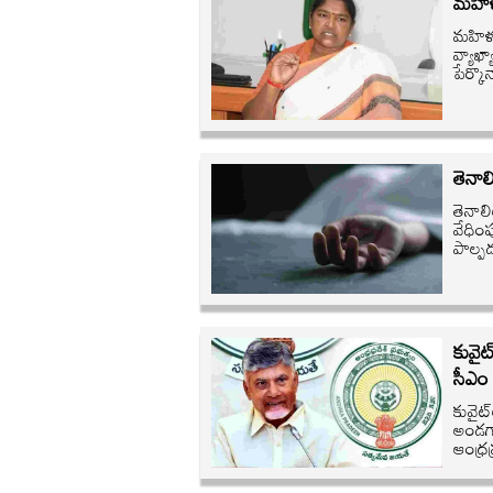
మహిళల
మహిళలన
వ్యాఖ
పేర్కొ
తెనా
తెనాల
వేధిం
పాల్పడ
కువైట
సీఎం
కువైట్
అండగా 
ఆంధ్ర