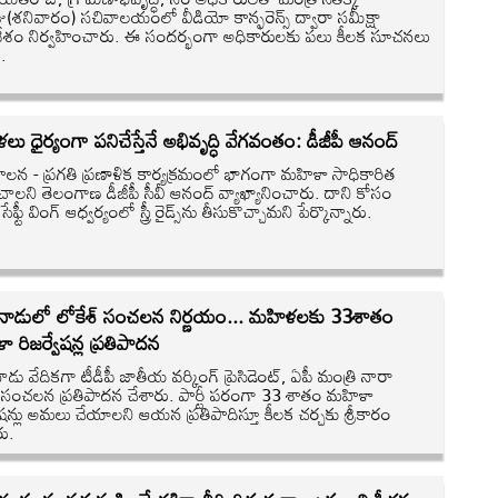
(శనివారం) సచివాలయంలో వీడియో కాన్ఫరెన్స్ ద్వారా సమీక్షా
శం నిర్వహించారు. ఈ సందర్భంగా అధికారులకు పలు కీలక సూచనలు
.
ు ధైర్యంగా పనిచేస్తేనే అభివృద్ధి వేగవంతం: డీజీపీ ఆనంద్
పాలన - ప్రగతి ప్రణాళిక కార్యక్రమంలో భాగంగా మహిళా సాధికారిత
చాలని తెలంగాణ డీజీపీ సీవీ ఆనంద్ వ్యాఖ్యానించారు. దాని కోసం
ేఫ్టీ వింగ్ ఆధ్వర్యంలో స్త్రీ రైడ్స్‌ను తీసుకొచ్చామని పేర్కొన్నారు.
ాడులో లోకేశ్ సంచలన నిర్ణయం... మహిళలకు 33శాతం
 రిజర్వేషన్ల ప్రతిపాదన
ు వేదికగా టీడీపీ జాతీయ వర్కింగ్ ప్రెసిడెంట్, ఏపీ మంత్రి నారా
్ సంచలన ప్రతిపాదన చేశారు. పార్టీ పరంగా 33 శాతం మహిళా
వేషన్లు అమలు చేయాలని ఆయన ప్రతిపాదిస్తూ కీలక చర్చకు శ్రీకారం
రు.