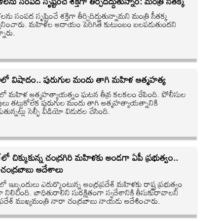
ను సంపద సృష్టించే శక్తిగా తీర్చిదిద్దుతున్నాం: మంత్రి సీతక్క
ు సంపద సృష్టించే శక్తిగా తీర్చిదిద్దుతున్నామని మంత్రి సీతక్క
్యానించారు. మహిళల ఆదాయం పెరిగితే కుటుంబం బలపడుతుందని
న్నారు.
లిలో విషాదం.. పురుగుల మందు తాగి మహిళ ఆత్మహత్య
ిలో మహిళ ఆత్మహత్యాయత్నం ఘటన తీవ్ర కలకలం రేపింది. పోలీసుల
పులు తట్టుకోలేక పురుగుల మందు తాగి ఆత్మహత్యాయత్నానికి
ుతున్నట్లు సెల్ఫీ వీడియో విడుదల చేసింది.
్‌లో చిక్కుకున్న చంద్రగిరి మహిళకు అండగా ఏపీ ప్రభుత్వం..
 చంద్రబాబు ఆదేశాలు
‌లో ఇబ్బందులు ఎదుర్కొంటున్న ఆంధ్రప్రదేశ్ మహిళకు రాష్ట్ర ప్రభుత్వం
నిలిచింది. బాధితురాలిని సురక్షితంగా స్వదేశానికి తీసుకురావాలని
ప్రదేశ్ ముఖ్యమంత్రి నారా చంద్రబాబు నాయడు ఆదేశించారు.