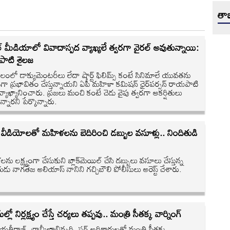
తాజ
 మీడియాలో వివాదాస్పద వ్యాఖ్యలే త్వరగా వైరల్ అవుతున్నాయి:
ాటి శైలజ
ాలంలో డాక్యుమెంటరీలు లేదా షార్ట్ ఫిలిమ్స్ కంటే సినిమాలే యువతను
వగా ప్రభావితం చేస్తున్నాయని ఏపీ మహిళా కమిషన్ ఛైర్‌పర్సన్ రాయపాటి
్యాఖ్యానించారు. ప్రజలు మంచి కంటే చెడు వైపు త్వరగా ఆకర్షితులు
్నారని పేర్కొన్నారు.
ల వీడియోలతో మహిళలను బెదిరించి డబ్బుల వసూళ్లు.. నిందితుడి
ు లక్ష్యంగా చేసుకుని బ్లాక్‌మెయిల్ చేసి డబ్బులు వసూలు చేస్తున్న
ుడు నాగతేజ అలియాస్ నానిని గచ్చిబౌలి పోలీసులు అరెస్ట్ చేశారు.
్లో నిర్లక్ష్యం చేస్తే చర్యలు తప్పవు.. మంత్రి సీతక్క వార్నింగ్
తీరాజ్, గ్రామీణాభివృద్ధి, సర్ అధికారులతో మంత్రి సీతక్క