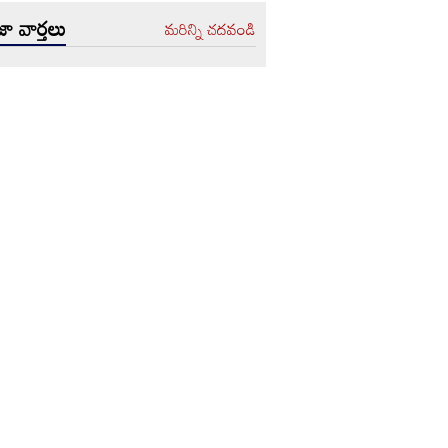
ా వార్తలు
మరిన్ని చదవండి