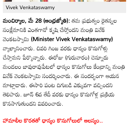
Vivek Venkataswamy
మంచిర్యాల, మే 28 (ఆంధ్రజ్యోతి):
తమ ప్రభుత్వం రైతన్నల
సంక్షేమానికి ఎంతగానో కృషి చేస్తోందని మంత్రి వివేక్
వెంకటస్వామి
(Minister Vivek Venkataswamy)
వ్యాఖ్యానించారు. చివరి గింజ వరకు ధాన్యం కొనుగోళ్లు
చేస్తామని పేర్కొన్నారు. ఈరోజు (గురువారం) చెన్నూరు
మండలం బావురావుపేటలో ధాన్యం కొనుగోలు కేంద్రాన్ని మంత్రి
వివేక్ వెంకటస్వామి సందర్శించారు. ఈ సందర్భంగా ఆయన
మాట్లాడారు. ఈసారి పంట దిగుబడి ఎక్కువగా వచ్చిందని
తెలిపారు. జూన్ 6వ తేదీ వరకు ధాన్యం కొనుగోళ్ల ప్రక్రియ
కొనసాగుతుందని వివరించారు.
హామాలీల కొరతతో ధాన్యం కొనుగోలులో ఆలస్యం..