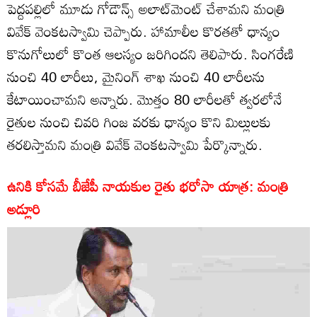
పెద్దపల్లిలో మూడు గోడౌన్స్ అలాట్‌మెంట్ చేశామని మంత్రి
వివేక్ వెంకటస్వామి చెప్పారు. హామాలీల కొరతతో ధాన్యం
కొనుగోలులో కొంత ఆలస్యం జరిగిందని తెలిపారు. సింగరేణి
నుంచి 40 లారీలు, మైనింగ్ శాఖ నుంచి 40 లారీలను
కేటాయించామని అన్నారు. మొత్తం 80 లారీలతో త్వరలోనే
రైతుల నుంచి చివరి గింజ వరకు ధాన్యం కొని మిల్లులకు
తరలిస్తామని మంత్రి వివేక్ వెంకటస్వామి పేర్కొన్నారు.
ఉనికి కోసమే బీజేపీ నాయకుల రైతు భరోసా యాత్ర: మంత్రి
అడ్లూరి