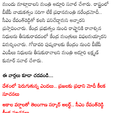
ముందు మాట్లాడాలని మంత్రి అడ్లూరి సవాల్ చేశారు. రాష్ట్రంలో
బీజేపీ నాయకత్వం సరిగా లేకే ప్రధానమంత్రి నరేంద్రమోదీ..
సీఎం రేవంత్‌రెడ్డితో కలసి పనిచేద్దామని అన్నారని
ప్రస్తావించారు. కేంద్ర ప్రభుత్వం నుంచి రాష్ట్రానికి రావాల్సిన
నిధులను తీసుకురావడంలో కేంద్ర మంత్రులు విఫలమయ్యారని
విమర్శించారు. గోదావరి పుష్కరాలకు కేంద్రం నుంచి బీజేపీ
ఎంపీలు నిధులను తీసుకురావాలని మంత్రి అడ్లూరి లక్ష్మణ్
కుమార్ సవాల్ చేశారు.
ఈ వార్తలు కూడా చదవండి...
దేశంలో పెరుగుతున్న ఎండలు.. ప్రజలకు ప్రధాని మోదీ కీలక
సూచనలు
అకాల వర్షాలతో తెలంగాణ సర్కార్ అలర్ట్.. సీఎం రేవంత్‌రెడ్డి
కీలక సూచనలు