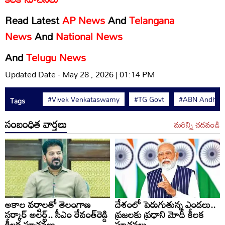
Read Latest
AP News
And
Telangana
News
And
National News
And
Telugu News
Updated Date - May 28 , 2026 | 01:14 PM
#Vivek Venkataswamy
#TG Govt
#ABN Andhraj
Tags
సంబంధిత వార్తలు
మరిన్ని చదవండి
అకాల వర్షాలతో తెలంగాణ
దేశంలో పెరుగుతున్న ఎండలు..
సర్కార్ అలర్ట్.. సీఎం రేవంత్‌రెడ్డి
ప్రజలకు ప్రధాని మోదీ కీలక
కీలక సూచనలు
సూచనలు