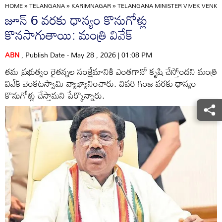
HOME
»
TELANGANA
»
KARIMNAGAR
»
TELANGANA MINISTER VIVEK VENK
జూన్ 6 వరకు ధాన్యం కొనుగోళ్లు
కొనసాగుతాయి: మంత్రి వివేక్
ABN
, Publish Date - May 28 , 2026 | 01:08 PM
తమ ప్రభుత్వం రైతన్నల సంక్షేమానికి ఎంతగానో కృషి చేస్తోందని మంత్రి
వివేక్ వెంకటస్వామి వ్యాఖ్యానించారు. చివరి గింజ వరకు ధాన్యం
కొనుగోళ్లు చేస్తామని పేర్కొన్నారు.