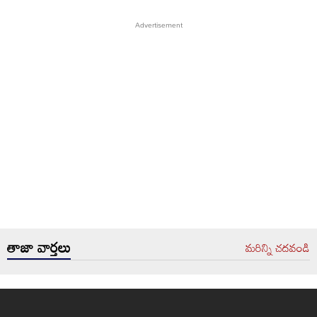
తాజా వార్తలు
మరిన్ని చదవండి