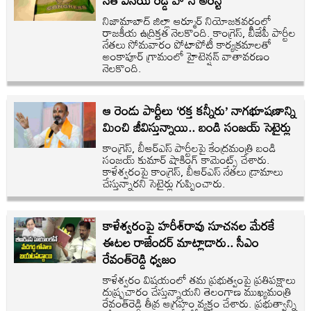
నేత వినయ్ రెడ్డి హౌస్ అరెస్ట్
నిజామాబాద్ జిల్లా ఆర్మూర్ నియోజకవర్గంలో
రాజకీయ ఉద్రిక్తత నెలకొంది. కాంగ్రెస్, బీజేపీ పార్టీల
నేతలు సోమవారం పోటాపోటీ కార్యక్రమాలతో
అంకాపూర్ గ్రామంలో హైటెన్షన్ వాతావరణం
నెలకొంది.
ఆ రెండు పార్టీలు ‘రక్త కన్నీరు’ నాగభూషణాన్ని
మించి జీవిస్తున్నాయి.. బండి సంజయ్ సెటైర్లు
కాంగ్రెస్, బీఆర్ఎస్ పార్టీలపై కేంద్రమంత్రి బండి
సంజయ్ కుమార్ షాకింగ్ కామెంట్స్ చేశారు.
కాళేశ్వరంపై కాంగ్రెస్, బీఆర్ఎస్ నేతలు డ్రామాలు
చేస్తున్నారని సెటైర్లు గుప్పించారు.
కాళేశ్వరంపై హరీశ్‌రావు సూచనల మేరకే
ఈటల రాజేందర్ మాట్లాడారు.. సీఎం
రేవంత్‌‌రెడ్డి ధ్వజం
కాళేశ్వరం విషయంలో తమ ప్రభుత్వంపై ప్రతిపక్షాలు
దుష్ప్రచారం చేస్తున్నాయని తెలంగాణ ముఖ్యమంత్రి
రేవంత్‌రెడ్డి తీవ్ర ఆగ్రహం వ్యక్తం చేశారు. ప్రభుత్వాన్ని