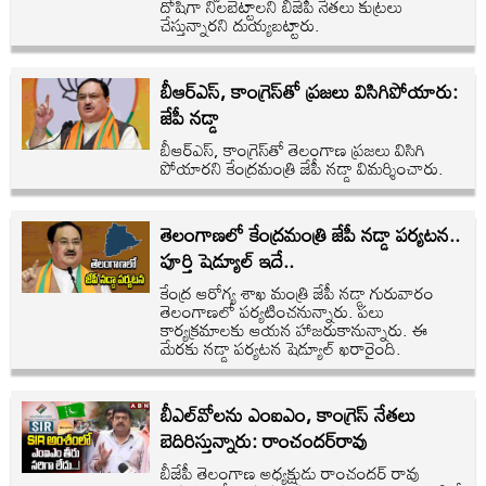
దోషిగా నిలబెట్టాలని బీజేపీ నేతలు కుట్రలు
చేస్తున్నారని దుయ్యబట్టారు.
బీఆర్ఎస్, కాంగ్రెస్‌తో ప్రజలు విసిగిపోయారు:
జేపీ నడ్డా
బీఆర్ఎస్, కాంగ్రెస్‌తో తెలంగాణ ప్రజలు విసిగి
పోయారని కేంద్రమంత్రి జేపీ నడ్డా విమర్శించారు.
తెలంగాణలో కేంద్రమంత్రి జేపీ నడ్డా పర్యటన..
పూర్తి షెడ్యూల్ ఇదే..
కేంద్ర ఆరోగ్య శాఖ మంత్రి జేపీ నడ్డా గురువారం
తెలంగాణలో పర్యటించనున్నారు. పలు
కార్యక్రమాలకు ఆయన హాజరుకానున్నారు. ఈ
మేరకు నడ్డా పర్యటన షెడ్యూల్ ఖరారైంది.
బీఎల్‌వోలను ఎంఐఎం, కాంగ్రెస్ నేతలు
బెదిరిస్తున్నారు: రాంచందర్‌రావు
బీజేపీ తెలంగాణ అధ్యక్షుడు రాంచందర్ రావు