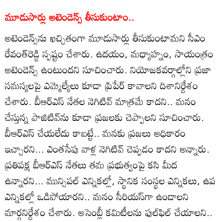
మూడుసార్లు అటెండెన్స్‌ తీసుకుంటాం..
అటెండెన్స్‌ను ఖచ్చితంగా మూడుసార్లు తీసుకుంటామని సీఎం
రేవంత్‌రెడ్డి స్పష్టం చేశారు. ఉదయం, మధ్యాహ్నం, సాయంత్రం
అటెండెన్స్‌ ఉంటుందని సూచించారు. నియోజకవర్గాల్లోని ప్రజా
సమస్యలపై ఎమ్మెల్యేలు కూడా ప్రిపేర్ కావాలని దిశానిర్దేశం
చేశారు. బీఆర్ఎస్ నేతల నెగిటివ్ మాత్రమే కాదని.. మనం
చేస్తున్న పాజిటివ్‌ను కూడా ప్రజలకు చెప్పాలని సూచించారు.
బీఆర్ఎస్ చేయలేదు కాబట్టే.. మనకు ప్రజలు అధికారం
ఇచ్చారని... ఎంతసేపు వాళ్ల నెగిటివ్ చెప్పడం కాదని అన్నారు.
ప్రతిపక్ష బీఆర్ఎస్‌ నేతలు తమ ప్రభుత్వంపై కసి మీద
ఉన్నారని... మున్సిపల్ ఎన్నికల్లో, స్థానిక సంస్థల ఎన్నికలు, ఉప
ఎన్నికల్లో ఒడిపోయారని.. మనం సీరియస్‌గా ఉండాలని
మార్గనిర్దేశం చేశారు. అసెంబ్లీ కమిటీలను ఫుల్‌ఫిల్ చేయాలని..