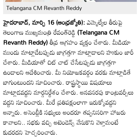
Telangana CM Revanth Reddy
హైదరాబాద్, మార్చి 16 (ఆంధ్రజ్యోతి):
ఎమ్మెల్యేల తీరుపై
తెలంగాణ ముఖ్యమంత్రి రేవంత్‌రెడ్డి
(Telangana CM
Revanth Reddy)
తీవ్ర ఆగ్రహం వ్యక్తం చేశారు. మీడియా
ముందు మాట్లాడేటప్పుడు జాగ్రత్తగా మాట్లాడాలని హుకుం జారీ
చేశారు. మీడియాతో చిట్ చాట్ చేసేటప్పుడు జాగ్రత్తగా
ఉండాలని ఆదేశించారు. మీ నియోజకవర్గం వరకు మాట్లాడితే
బాగుంటుందని సూచించారు. రాష్ట్రస్థాయి విషయాలు
మాట్లాడవద్దని మార్గనిర్దేశం చేశారు. అనవసరపు కాంట్రవర్సీలు
వద్దని సూచించారు. మీరే ప్రతిపక్షంలాగా ఇరుక్కోవద్దని
అన్నారు. అసెంబ్లీకి సభ్యులు అందరూ తప్పనిసరిగా హాజరు
కావాలని.. సభకు వచ్చి అటెండెన్స్ వేసుకొని వెళ్తామంటే
కుదరదని హెచ్చరించారు.