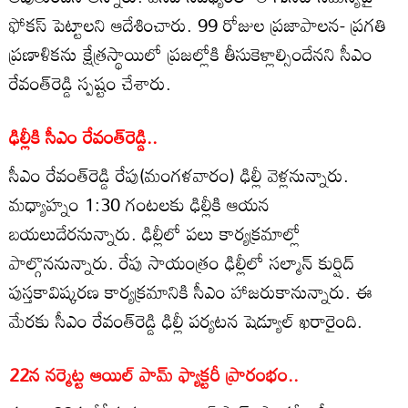
ఫోకస్ పెట్టాలని ఆదేశించారు. 99 రోజుల ప్రజాపాలన- ప్రగతి
ప్రణాళికను క్షేత్రస్థాయిలో ప్రజల్లోకి తీసుకెళ్లాల్సిందేనని సీఎం
రేవంత్‌రెడ్డి స్పష్టం చేశారు.
ఢిల్లీకి సీఎం రేవంత్‌రెడ్డి..
సీఎం రేవంత్‌రెడ్డి రేపు(మంగళవారం) ఢిల్లీ వెళ్లనున్నారు.
మధ్యాహ్నం 1:30 గంటలకు ఢిల్లీకి ఆయన
బయలుదేరనున్నారు. ఢిల్లీలో పలు కార్యక్రమాల్లో
పాల్గొననున్నారు. రేపు సాయంత్రం ఢిల్లీలో సల్మాన్ కుర్షిద్
పుస్తకావిష్కరణ కార్యక్రమానికి సీఎం హాజరుకానున్నారు. ఈ
మేరకు సీఎం రేవంత్‌రెడ్డి ఢిల్లీ పర్యటన షెడ్యూల్ ఖరారైంది.
22న నర్మెట్ట ఆయిల్ పామ్ ఫ్యాక్టరీ ప్రారంభం..