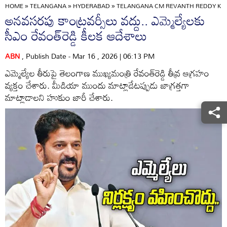
HOME
»
TELANGANA
»
HYDERABAD
»
TELANGANA CM REVANTH REDDY KE
అనవసరపు కాంట్రవర్సీలు వద్దు.. ఎమ్మెల్యేలకు
సీఎం రేవంత్‌రెడ్డి కీలక ఆదేశాలు
ABN
, Publish Date - Mar 16 , 2026 | 06:13 PM
ఎమ్మెల్యేల తీరుపై తెలంగాణ ముఖ్యమంత్రి రేవంత్‌రెడ్డి తీవ్ర ఆగ్రహం
వ్యక్తం చేశారు. మీడియా ముందు మాట్లాడేటప్పుడు జాగ్రత్తగా
మాట్లాడాలని హుకుం జారీ చేశారు.