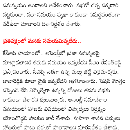
సమన్వయం ఉండాలని ఆదేశించారు. సభలో చర్చ పక్కదారి
పట్టకుండా, సభా సమయం వృథా కాకుండా సమర్థవంతంగా
నడిపేలా చూడాలని దిశానిర్దేశం చేశారు.
ప్రతిపక్షంలో మనకు సమయమివ్వలేదు..
కేసీఆర్ హయాంలో.. అసెంబ్లీలో ప్రజా సమస్యలపై
మాట్లాడటానికి తమకు సమయం ఇవ్వలేదని సీఎం రేవంత్‌రెడ్డి
ప్రస్తావించారు. సీఎల్పీ నేతగా ఉన్న మల్లు భట్టి విక్రమార్కకు,
జానారెడ్డికి కూడా మైక్ ఇవ్వలేదని ఆగ్రహించారు. సెషన్ మొత్తం
సస్పెండ్ చేసి ఎమ్మెల్యేగా ఉన్నన్ని రోజులు తనను సభకు
రాకుండా చేశారని ధ్వజమెత్తారు. అసెంబ్లీ సమావేశాల
సమయంలో హాజరు విషయంలో ఎమ్మెల్యేలు నిర్లక్ష్యం
వహించొద్దని హుకుం జారీ చేశారు. మహిళా శాసన సభ్యులు
హాజరుతో పాటు చర్చల్లో పాల్గొనాలని మార్గనిర్దేశం చేశారు.