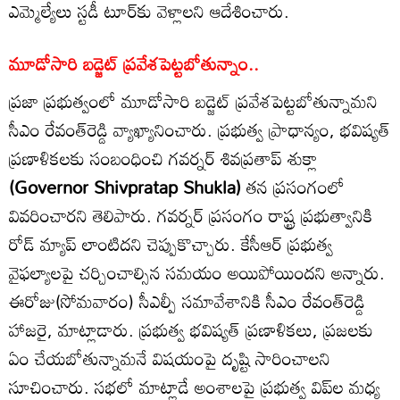
ఎమ్మెల్యేలు స్టడీ టూర్‌కు వెళ్లాలని ఆదేశించారు.
మూడోసారి బడ్జెట్ ప్రవేశపెట్టబోతున్నాం..
ప్రజా ప్రభుత్వంలో మూడోసారి బడ్జెట్ ప్రవేశపెట్టబోతున్నామని
సీఎం రేవంత్‌రెడ్డి వ్యాఖ్యానించారు. ప్రభుత్వ ప్రాధాన్యం, భవిష్యత్
ప్రణాళికలకు సంబంధించి గవర్నర్ శివప్రతాప్‌ శుక్లా
(Governor Shivpratap Shukla)
తన ప్రసంగంలో
వివరించారని తెలిపారు. గవర్నర్ ప్రసంగం రాష్ట్ర ప్రభుత్వానికి
రోడ్ మ్యాప్ లాంటిదని చెప్పుకొచ్చారు. కేసీఆర్ ప్రభుత్వ
వైఫల్యాలపై చర్చించాల్సిన సమయం అయిపోయిందని అన్నారు.
ఈరోజు(సోమవారం) సీఎల్పీ సమావేశానికి సీఎం రేవంత్‌రెడ్డి
హాజరై, మాట్లాడారు. ప్రభుత్వ భవిష్యత్ ప్రణాళికలు, ప్రజలకు
ఏం చేయబోతున్నామనే విషయంపై దృష్టి సారించాలని
సూచించారు. సభలో మాట్లాడే అంశాలపై ప్రభుత్వ విప్‌ల మధ్య