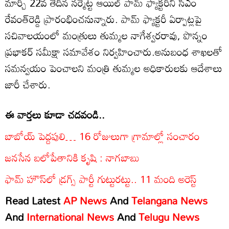
మార్చి 22వ తేదీన నర్మెట్ట ఆయిల్ పామ్ ఫ్యాక్టరీని సీఎం
రేవంత్‌రెడ్డి ప్రారంభించనున్నారు. పామ్ ఫ్యాక్టరీ ఏర్పాట్లపై
సచివాలయంలో మంత్రులు తుమ్మల నాగేశ్వరరావు, పొన్నం
ప్రభాకర్ సమీక్షా సమావేశం నిర్వహించారు.అనుబంధ శాఖలతో
సమన్వయం పెంచాలని మంత్రి తుమ్మల అధికారులకు ఆదేశాలు
జారీ చేశారు.
ఈ వార్తలు కూడా చదవండి..
బాబోయ్ పెద్దపులి… 16 రోజులుగా గ్రామాల్లో సంచారం
జనసేన బలోపేతానికి కృషి : నాగబాబు
ఫామ్ హౌస్‌లో డ్రగ్స్ పార్టీ గుట్టురట్టు.. 11 మంది అరెస్ట్
Read Latest
AP News
And
Telangana News
And
International News
And
Telugu News