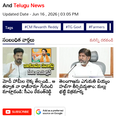
And
Telugu News
Updated Date - Jun 16 , 2026 | 03:05 PM
#CM Revanth Reddy
#TG Govt
#Farmers
#A
Tags
సంబంధిత వార్తలు
మరిన్ని చదవండి
మోదీ హామీల లెక్క తేల్చండి.. ఆ
తెలంగాణను ఎగుమతి బియ్యం
తర్వాత నా రాజీనామా గురించి
హబ్‌గా తీర్చిదిద్దుతాం: మల్లు
మాట్లాడండి: సీఎం రేవంత్‌రెడ్డి
భట్టి విక్రమార్క
SUBSCRIBE