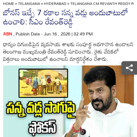
HOME
»
TELANGANA
»
HYDERABAD
»
TELANGANA CM REVANTH REDDY RE
బోనస్ ఇచ్చే 7 రకాల సన్న వడ్లు అందుబాటులో
ఉంచాలి: సీఎం రేవంత్‌రెడ్డి
ABN
, Publish Date - Jun 16 , 2026 | 02:49 PM
ధాన్యం దిగుబడిపైన వ్యవసాయ శాఖకు సంపూర్ణ అవగాహన ఉండాలని
తెలంగాణ ముఖ్యమంత్రి రేవంత్‌రెడ్డి సూచించారు. రైతు వేదికలో
విత్తనాలు అందుబాటులో ఉంచాలని మార్గనిర్దేశం చేశారు.