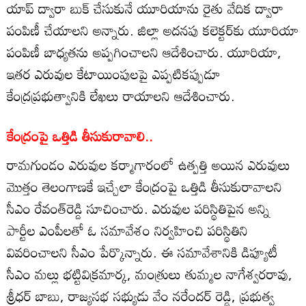
యాప్ ద్వారా బుక్ చేసుకునే యూరియాను రైతు వేదిక ద్వారా
పంపిణీ చేయాలని అన్నారు. జిల్లా అదనపు కలెక్టర్‌కు యూరియా
పంపిణీ బాధ్యతను అప్పగించాలని ఆదేశించారు. యూరియా,
ఇతర ఎరువుల కేటాయింపులపై ఎప్పటికప్పుడూ
కేంద్రప్రభుత్వానికి లేఖలు రాయాలని ఆదేశించారు.
కేంద్రంపై ఒత్తిడి తీసుకురావాలి..
రామగుండం ఎరువుల కర్మాగారంలో ఉత్పత్తి అయిన ఎరువులు
మొత్తం తెలంగాణకే ఇచ్చేలా కేంద్రంపై ఒత్తిడి తీసుకురావాలని
సీఎం రేవంత్‌రెడ్డి సూచించారు. ఎరువుల పరిస్థితిపైన అన్ని
పార్టీల ఎంపీలతో ఓ సమావేశం నిర్వహించి పరిస్థితిని
వివరించాలని సీఎం పేర్కొన్నారు. ఈ సమావేశానికి డిప్యూటీ
సీఎం మల్లు భట్టివిక్రమార్క, మంత్రులు తుమ్మల నాగేశ్వరరావు,
శ్రీధర్ బాబు, రాజ్యసభ సభ్యుడు వేం నరేందర్ రెడ్డి, ప్రభుత్వ