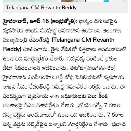
Telangana CM Revanth Reddy
హైదరాబాద్, జూన్ 16 (ఆంధ్రజ్యోతి):
ధాన్యం దిగుబడిపైన
వ్యవసాయ శాఖకు సంపూర్ణ అవగాహన ఉండాలని తెలంగాణ
ముఖ్యమంత్రి రేవంత్‌రెడ్డి
(Telangana CM Revanth
Reddy)
సూచించారు. రైతు వేదికలో విత్తనాలు అందుబాటులో
ఉంచాలని మార్గనిర్దేశం చేశారు. సన్నవడ్లు పండించే రైతుల
డేటా సేకరించాలని ఆదేశించారు. ఈరోజు(మంగళవారం)
హైదరాబాద్ ఎంసీఆర్‌హెచ్ఆర్డీ బోధి పెవిలియన్‌లో వ్యవసాయ
శాఖపై సీఎం రేవంత్‌రెడ్డి సమీక్ష సమావేశం నిర్వహించారు. ఈ
సందర్భంగా వ్యవసాయ శాఖ అధికారులకు పలు కీలక
అంశాలపై సీఎం దిశానిర్దేశం చేశారు. బోనస్ ఇచ్చే 7 రకాల
సన్న వడ్లను అందుబాటులో ఉంచాలని ఆదేశించారు. 7 రకాల
సన్న వడ్లను సబ్సిడీపైన ఇవ్వాలని మార్గనిర్దేశం చేశారు. భద్రాద్రి