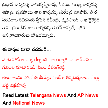
ప్రధాన కార్యదర్శి రామకృష్ణారావు, సీఎంఓ ముఖ్య కార్యదర్శి
శేషాద్రి, వ్యవసాయ శాఖ కార్యదర్శి సురేంద్ర మోహన్, పౌర
సరఫరాల కమిషనర్ స్టీఫెన్ రవీంద్ర, వ్యవసాయ శాఖ డైరెక్టర్
గోపి, ప్రణాళిక శాఖ కార్యదర్శి గౌరవ్ ఉప్పల్, ఇతర
ఉన్నతాధికారులు హాజరయ్యారు.
ఈ వార్తలు కూడా చదవండి...
మోదీ హామీల లెక్క తేల్చండి.. ఆ తర్వాత నా రాజీనామా
గురించి మాట్లాడండి: సీఎం రేవంత్‌రెడ్డి
తెలంగాణను ఎగుమతి బియ్యం హబ్‌గా తీర్చిదిద్దుతాం: మల్లు
భట్టి విక్రమార్క
Read Latest
Telangana News
And
AP News
And
National News