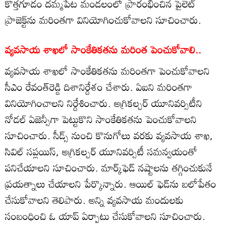
కొత్తగూడం దమ్మపేట మండలంలో ప్రారంభించిన పైలెట్
ప్రాజెక్ట్‌ను మరింతగా వినియోగించుకోవాలని సూచించారు.
వ్యవసాయ శాఖలో సాంకేతికతను మరింత పెంచుకోవాలి..
వ్యవసాయ శాఖలో సాంకేతికతను మరింతగా పెంచుకోవాలని
సీఎం రేవంత్‌రెడ్డి దిశానిర్దేశం చేశారు. ఏఐని మరింతగా
వినియోగించాలని నిర్దేశించారు. అగ్రికల్చర్ యూనివర్సిటీని
నోడల్ ఏజెన్సీగా పెట్టుకొని సాంకేతికతను పెంచుకోవాలని
సూచించారు. సీడ్స్ నుంచి కొనుగోలు వరకు వ్యవసాయ శాఖ,
సివిల్ సప్లయిస్, అగ్రికల్చర్ యూనివర్సిటీ సమన్వయంతో
పనిచేయాలని సూచించారు. మార్క్‌ఫెడ్ నష్టాలను తగ్గించుకునే
ప్రయత్నాలు చేయాలని పేర్కొన్నారు. ఆయిల్ ఫెడ్‌ను బలోపేతం
చేసుకోవాలని తెలిపారు. అన్ని వ్యవసాయ మందులకు
సంబంధించి ఓ యాప్ ఏర్పాటు చేసుకోవాలని సూచించారు.