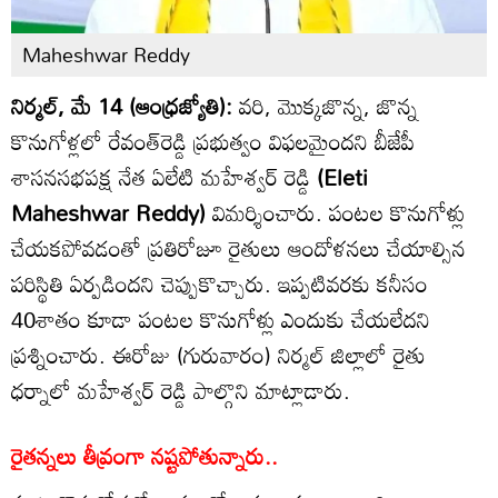
Maheshwar Reddy
నిర్మల్, మే 14 (ఆంధ్రజ్యోతి):
వరి, మొక్కజొన్న, జొన్న
కొనుగోళ్లలో రేవంత్‌రెడ్డి ప్రభుత్వం విఫలమైందని బీజేపీ
శాసనసభపక్ష నేత ఏలేటి మహేశ్వర్ రెడ్డి
(Eleti
Maheshwar Reddy)
విమర్శించారు. పంటల కొనుగోళ్లు
చేయకపోవడంతో ప్రతిరోజూ రైతులు ఆందోళనలు చేయాల్సిన
పరిస్థితి ఏర్పడిందని చెప్పుకొచ్చారు. ఇప్పటివరకు కనీసం
40శాతం కూడా పంటల కొనుగోళ్లు ఎందుకు చేయలేదని
ప్రశ్నించారు. ఈరోజు (గురువారం) నిర్మల్ జిల్లాలో రైతు
ధర్నాలో మహేశ్వర్‌ రెడ్డి పాల్గొని మాట్లాడారు.
రైతన్నలు తీవ్రంగా నష్టపోతున్నారు..