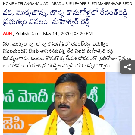
HOME
»
TELANGANA
»
ADILABAD
»
BJP LEADER ELETI MAHESHWAR REDD
వరి, మొక్కజొన్న, జొన్న కొనుగోళ్లలో రేవంత్‌రెడ్డి
ప్రభుత్వం విఫలం: మహేశ్వర్ రెడ్డి
ABN
, Publish Date - May 14 , 2026 | 02:26 PM
వరి, మొక్కజొన్న, జొన్న కొనుగోళ్లలో రేవంత్‌రెడ్డి ప్రభుత్వం
విఫలమైందని బీజేపీ శాసనసభపక్ష నేత ఏలేటి మహేశ్వర్ రెడ్డి
విమర్శించారు. పంటల కొనుగోళ్లు చేయకపోవడంతో ప్రతిరోజూ రైతులు
ఆందోళనలు చేయాల్సిన పరిస్థితి ఏర్పడిందని చెప్పుకొచ్చారు.