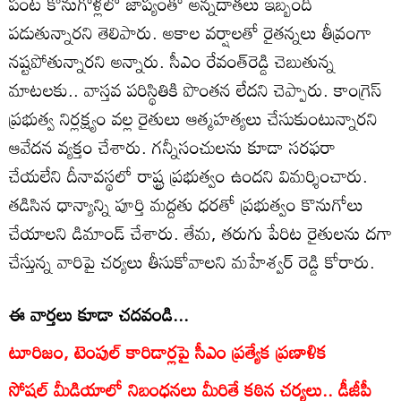
పంట కొనుగోళ్లలో జాప్యంతో అన్నదాతలు ఇబ్బంది
పడుతున్నారని తెలిపారు. అకాల వర్షాలతో రైతన్నలు తీవ్రంగా
నష్టపోతున్నారని అన్నారు. సీఎం రేవంత్‌రెడ్డి చెబుతున్న
మాటలకు.. వాస్తవ పరిస్థితికి పొంతన లేదని చెప్పారు. కాంగ్రెస్
ప్రభుత్వ నిర్లక్ష్యం వల్ల రైతులు ఆత్మహత్యలు చేసుకుంటున్నారని
ఆవేదన వ్యక్తం చేశారు. గన్నీసంచులను కూడా సరఫరా
చేయలేని దీనావస్థలో రాష్ట్ర ప్రభుత్వం ఉందని విమర్శించారు.
తడిసిన ధాన్యాన్ని పూర్తి మద్దతు ధరతో ప్రభుత్వం కొనుగోలు
చేయాలని డిమాండ్ చేశారు. తేమ, తరుగు పేరిట రైతులను దగా
చేస్తున్న వారిపై చర్యలు తీసుకోవాలని మహేశ్వర్‌ రెడ్డి కోరారు.
ఈ వార్తలు కూడా చదవండి...
టూరిజం, టెంపుల్ కారిడార్లపై సీఎం ప్రత్యేక ప్రణాళిక
సోషల్ మీడియాలో నిబంధనలు మీరితే కఠిన చర్యలు.. డీజీపీ