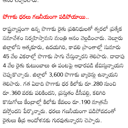
పోగాకు ధరలు గణనీయంగా పడిపోయాయి..
రాష్ట్రవ్యాప్తంగా ఉన్న పొగాకు రైతు ప్రతినిధులతో త్వరలో ప్రత్యేక
సమావేశం నిర్వహిస్తామని మంత్రి ఆనం వెల్లడించారు. నెల్లూరు
జిల్లాలోని ఆత్మకూరు, ఉదయగిరి, కావలి ప్రాంతాల్లో సుమారు
45 వేల ఎకరాల్లో పొగాకు సాగు చేస్తున్నారని తెలిపారు. దాదాపు
4 వేల రైతు కుటుంబాలు ఈ పంటపై ఆధారపడి జీవిస్తున్నాయని
చెప్పుకొచ్చారు. జిల్లాలో 3,600 పొగాకు బ్యారెన్లు ఉన్నాయని
తెలిపారు. గత ఏడాది పొగాకు ధర కిలోకు రూ.280 నుంచి
రూ.360 వరకు పలికిందని, ప్రస్తుతం డీసీపల్లి, కలిగిరి
కొనుగోలు కేంద్రాల్లో కిలోకు కేవలం రూ.190 మాత్రమే
వస్తోందని పేర్కొన్నారు. ధరలు గణనీయంగా పడిపోవడంతో
రైతులు తీవ్ర ఆందోళనకు గురవుతున్నారని చెప్పారు.