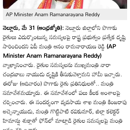
AP Minister Anam Ramanarayana Reddy
నెల్లూరు, మే 31 (ఆంధ్రజ్యోతి):
నెల్లూరు జిల్లాలోని పొగాకు
రైతులు ఎదుర్కొంటున్న సమస్యలపై రాష్ట్ర ప్రభుత్వం ప్రత్యేక దృష్టి
సారించిందని ఏపీ మంత్రి ఆనం రామనారాయణ రెడ్డి
(AP
Minister Anam Ramanarayana Reddy)
వ్యాఖ్యానించారు. రైతుల సమస్యలను ముఖ్యమంత్రి నారా
చంద్రబాబు నాయుడు దృష్టికి తీసుకువెళ్తామని హామీ ఇచ్చారు.
ఈరోజు (ఆదివారం) పొగాకు రైతు ప్రతినిధులతో.. మంత్రి
సమావేశమయ్యారు. ఈ సమావేశంలో పలు కీలక అంశాలపై
చర్చించారు. ఈ సందర్భంగా వ్యవసాయ శాఖ మంత్రి కింజరాపు
అచ్చెన్నాయుడు, మంత్రి గొట్టిపాటి రవికుమార్, జిల్లా కలెక్టర్
హిమాన్షు శుక్లాతో ఫోన్‌లో మాట్లాడి రైతుల సమస్యలపై మంత్రి
ఆనం చర్చించారు.