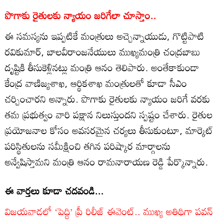
పొగాకు రైతులకు న్యాయం జరిగేలా చూస్తాం..
ఈ సమస్యను ఇప్పటికే మంత్రులు అచ్చెన్నాయుడు, గొట్టిపాటి
రవికుమార్, బాలవీరాంజనేయులు ముఖ్యమంత్రి చంద్రబాబు
దృష్టికి తీసుకెళ్లినట్లు మంత్రి ఆనం తెలిపారు. అంతేకాకుండా
కేంద్ర వాణిజ్యశాఖ, ఆర్థికశాఖ మంత్రులతో కూడా సీఎం
చర్చించారని అన్నారు. పొగాకు రైతులకు న్యాయం జరిగే వరకు
తమ ప్రభుత్వం వారి పక్షాన నిలుస్తుందని స్పష్టం చేశారు. రైతుల
ప్రయోజనాల కోసం అవసరమైన చర్యలు తీసుకుంటూ, మార్కెట్
పరిస్థితులను సమీక్షించి తగిన పరిష్కార మార్గాలను
అన్వేషిస్తామని మంత్రి ఆనం రామనారాయణ రెడ్డి పేర్కొన్నారు.
ఈ వార్తలు కూడా చదవండి...
విజయవాడలో ‘పెద్ది’ ప్రీ రిలీజ్ ఈవెంట్.. ముఖ్య అతిథిగా పవన్