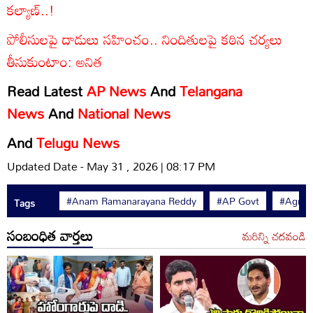
కల్యాణ్..!
పోలీసులపై దాడులు సహించం.. నిందితులపై కఠిన చర్యలు
తీసుకుంటాం: అనిత
Read Latest
AP News
And
Telangana
News
And
National News
And
Telugu News
Updated Date - May 31 , 2026 | 08:17 PM
#Anam Ramanarayana Reddy
#AP Govt
#Agricu
Tags
సంబంధిత వార్తలు
మరిన్ని చదవండి