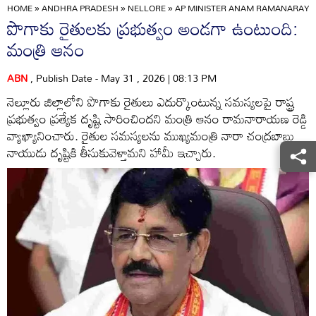
HOME
»
ANDHRA PRADESH
»
NELLORE
»
AP MINISTER ANAM RAMANARAYAN
పొగాకు రైతులకు ప్రభుత్వం అండగా ఉంటుంది:
మంత్రి ఆనం
ABN
, Publish Date - May 31 , 2026 | 08:13 PM
నెల్లూరు జిల్లాలోని పొగాకు రైతులు ఎదుర్కొంటున్న సమస్యలపై రాష్ట్ర
ప్రభుత్వం ప్రత్యేక దృష్టి సారించిందని మంత్రి ఆనం రామనారాయణ రెడ్డి
వ్యాఖ్యానించారు. రైతుల సమస్యలను ముఖ్యమంత్రి నారా చంద్రబాబు
నాయుడు దృష్టికి తీసుకువెళ్తామని హామీ ఇచ్చారు.