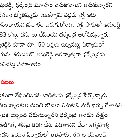
రెడ్డి, ధర్మేంద్ర వివాహం చేసుకోవాలని అనుకున్నారని
ుఖ జ్యోతిష్కుడు వేణుస్వామి వద్దకు వెళ్లి ఇరు
చాయని ప్రచారం జరుగుతోంది. పెళ్లి సాకుతో అషురెడ్డి
కోట్లు వసూలు చేసిందని ధర్మేంద్ర ఆరోపిస్తున్నారు.
డ్డికి కూడా రూ. 50 లక్షలు ఇచ్చినట్లు ఫిర్యాదులో
ధమవుతున్న తరుణంలో అషురెడ్డి అకస్మాత్తుగా ధర్మేంద్రను
ించినట్లు సమాచారం.
రోపణలు
కంగా వేధించిందని బాధితుడు ధర్మేంద్ర పేర్కొన్నారు.
ు బ్యాంకుల నుంచి లోన్‌లు తీసుకుని మరీ ఖర్చు చేశానని
్చలేక ఇబ్బంది పడుతున్నానని ధర్మేంద్ర ఆవేదన వ్యక్తం
 అడిగితే, తనపై తిరిగి కేసు పెడతానని లేదా ఆత్మహత్య
్తోందని ఆయన ఫిర్యాదులో తెలిపారు. తన బాయ్‌ఫ్రెండ్