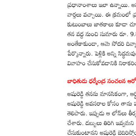
ప్రధానాంశాలు ఇలా ఉన్నాయి. అషు
వార్తలు వచ్చాయి. ఈ క్రమంలో ప్రమ
కుటుంబాలు జాతకాలు కూడా చూపిం
తన వద్ద నుంచి సుమారు రూ. 9.83 
అంతేకాకుండా, ఆమె సోదరి దివ్యారె
పేర్కొన్నారు. పెళ్లికి అన్ని సిద్
వివాహం చేసుకోవడానికి నిరాకర
బాధితుడు ధర్మేంద్ర సంచలన ఆ
అషురెడ్డి తనను మానసికంగా, ఆర్థి
అషురెడ్డి అవసరాల కోసం తాను పల
తెలిపారు. ఇప్పుడు ఆ లోన్‌లు తీర
చేశారు. డబ్బులు తిరిగి ఇవ్వమని
చేసుకుంటానని అషురెడ్డి బెదిరిస