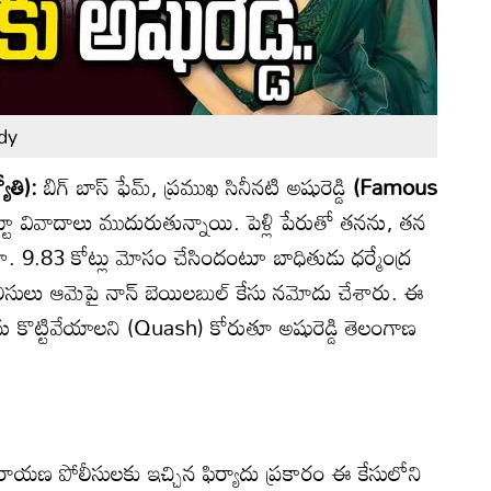
dy
ోతి):
బిగ్ బాస్ ఫేమ్, ప్రముఖ సినీనటి అషురెడ్డి
(Famous
్టూ వివాదాలు ముదురుతున్నాయి. పెళ్లి పేరుతో తనను, తన
రూ. 9.83 కోట్లు మోసం చేసిందంటూ బాధితుడు ధర్మేంద్ర
లీసులు ఆమెపై నాన్ బెయిలబుల్ కేసు నమోదు చేశారు. ఈ
 కొట్టివేయాలని (Quash) కోరుతూ అషురెడ్డి తెలంగాణ
యనారాయణ పోలీసులకు ఇచ్చిన ఫిర్యాదు ప్రకారం ఈ కేసులోని