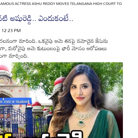
FAMOUS ACTRESS ASHU REDDY MOVES TELANGANA HIGH COURT TO
టి అషురెడ్డి.. ఎందుకంటే..
 | 12:23 PM
సంచలనంగా మారింది. ఒకవైపు ఆమె తనపై నమోదైన కేసును
యించగా, మరోవైపు ఆమె కుటుంబంపై భారీ మోసం ఆరోపణలు
ంగా మార్చింది.