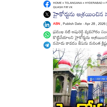
HOME
»
TELANGANA
»
HYDERABAD
»
QUASH FIR VK
హైకోర్టును ఆశ్రయించిన న
ABN
, Publish Date - Apr 28 , 2026
ప్రముఖ నటి అషురెడ్డి వ్యవహారం 
కొట్టివేయాలని హైకోర్టును ఆశ్ర
నమోదు కావడం కేసును మరింత క్లిష్ట