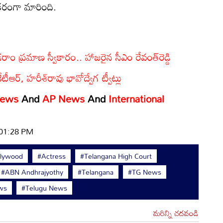
ికరంగా మారింది.
డరాం ప్రమాణ స్వీకారం.. హాజరైన సీఎం రేవంత్‌రెడ్డి
టీఆర్, హరీశ్‌రావు భావోద్వేగ ట్వీట్లు
News
And
AP News
And
International
 01:28 PM
llywood
#Actress
#Telangana High Court
#ABN Andhrajyothy
#Telangana
#TG News
ws
#Telugu News
మరిన్ని చదవండి