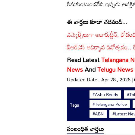
తీసుకుంటుందనేది ఇప్పుడు ఆసక్త
ఈ వార్తలు కూడా చదవండి...
ఎమ్మెల్సీలుగా అజారుద్దీన్, కోదం
బీఆర్ఎస్ ఆవిర్భావ దినోత్సవం.. కే
Read Latest
Telangana 
News
And
Telugu News
Updated Date - Apr 28 , 2026 |
#Ashu Reddy
#To
#Telangana Police
Tags
#ABN
#Latest Ne
సంబంధిత వార్తలు