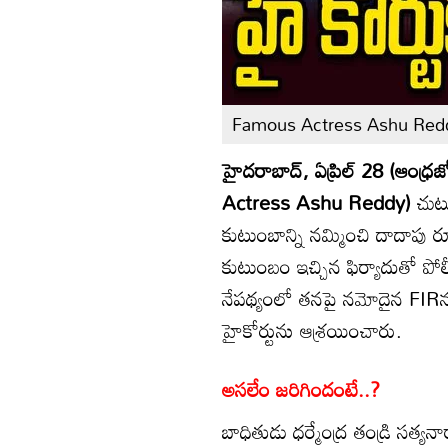
Famous Actress Ashu Red
హైదరాబాద్, ఏప్రిల్ 28 (ఆంధ్రజ్య
Actress Ashu Reddy)
చుట
కుటుంబాన్ని నమ్మించి దాదాపు 
కుటుంబం ఇచ్చిన ఫిర్యాదుతో పో
నేపథ్యంలో తనపై నమోదైన FIRను
హైకోర్టును ఆశ్రయించారు.
అసలేం జరిగిందంటే..?
బాధితుడు ధర్మేంద్ర తండ్రి సత్