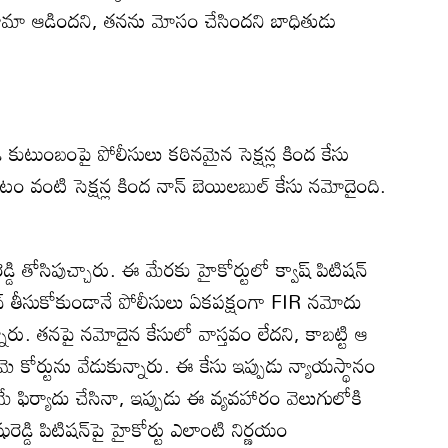
్రామా ఆడిందని, తనను మోసం చేసిందని బాధితుడు
డి కుటుంబంపై పోలీసులు కఠినమైన సెక్షన్ల కింద కేసు
టం వంటి సెక్షన్ల కింద నాన్ బెయిలబుల్ కేసు నమోదైంది.
డి తోసిపుచ్చారు. ఈ మేరకు హైకోర్టులో క్వాష్ పిటిషన్
న్ తీసుకోకుండానే పోలీసులు ఏకపక్షంగా FIR నమోదు
్నారు. తనపై నమోదైన కేసులో వాస్తవం లేదని, కాబట్టి ఆ
 కోర్టును వేడుకున్నారు. ఈ కేసు ఇప్పుడు న్యాయస్థానం
మే ఫిర్యాదు చేసినా, ఇప్పుడు ఈ వ్యవహారం వెలుగులోకి
్డి పిటిషన్‌పై హైకోర్టు ఎలాంటి నిర్ణయం