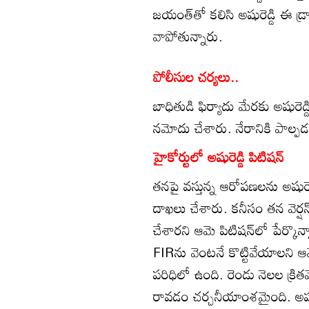
జయంత్‌తో కలిసి అషురెడ్డి ఈ డ
వాపోతున్నారు.
పోలీసుల చర్యలు..
బాధితుడి ఫిర్యాదు మేరకు అషురెడ్
నమోదు చేశారు. నేరానికి పాల్పడ
హైకోర్టులో అషురెడ్డి పిటిషన్
తనపై వస్తున్న ఆరోపణలను అషురెడ్
దాఖలు చేశారు. కనీసం తన వెర్ష
చేశారని ఆమె పిటిషన్‌లో పేర్కొన
FIRను వెంటనే కొట్టివేయాలని ఆమె
పరిధిలో ఉంది. రెండు నెలల క్రిత
రావడం చర్చనీయాంశమైంది. అషురెడ