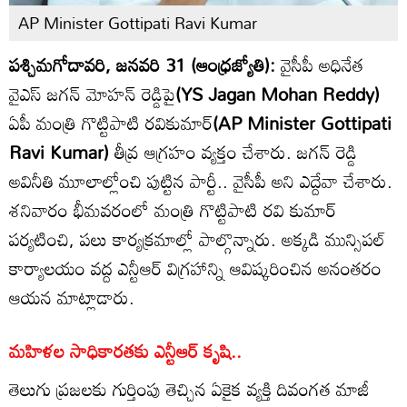
AP Minister Gottipati Ravi Kumar
పశ్చిమగోదావరి, జనవరి 31 (ఆంధ్రజ్యోతి):
వైసీపీ అధినేత
వైఎస్ జగన్ మోహన్ రెడ్డిపై
(YS Jagan Mohan Reddy)
ఏపీ మంత్రి గొట్టిపాటి రవికుమార్
(AP Minister Gottipati
Ravi Kumar)
తీవ్ర ఆగ్రహం వ్యక్తం చేశారు. జగన్ రెడ్డి
అవినీతి మూలాల్లోంచి పుట్టిన పార్టీ.. వైసీపీ అని ఎద్దేవా చేశారు.
శనివారం భీమవరంలో మంత్రి గొట్టిపాటి రవి కుమార్
పర్యటించి, పలు కార్యక్రమాల్లో పాల్గొన్నారు. అక్కడి మున్సిపల్
కార్యాలయం వద్ద ఎన్టీఆర్ విగ్రహాన్ని ఆవిష్కరించిన అనంతరం
ఆయన మాట్లాడారు.
మహిళల సాధికారతకు ఎన్టీఆర్ కృషి..
తెలుగు ప్రజలకు గుర్తింపు తెచ్చిన ఏకైక వ్యక్తి దివంగత మాజీ