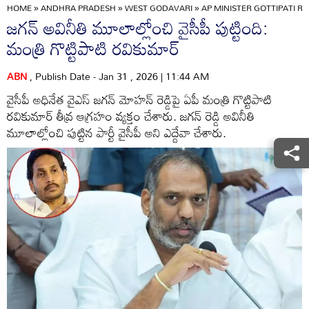
HOME
»
ANDHRA PRADESH
»
WEST GODAVARI
»
AP MINISTER GOTTIPATI 
జగన్ అవినీతి మూలాల్లోంచి వైసీపీ పుట్టింది:
మంత్రి గొట్టిపాటి రవికుమార్
ABN
, Publish Date - Jan 31 , 2026 | 11:44 AM
వైసీపీ అధినేత వైఎస్ జగన్ మోహన్ రెడ్డిపై ఏపీ మంత్రి గొట్టిపాటి
రవికుమార్ తీవ్ర ఆగ్రహం వ్యక్తం చేశారు. జగన్ రెడ్డి అవినీతి
మూలాల్లోంచి పుట్టిన పార్టీ వైసీపీ అని ఎద్దేవా చేశారు.