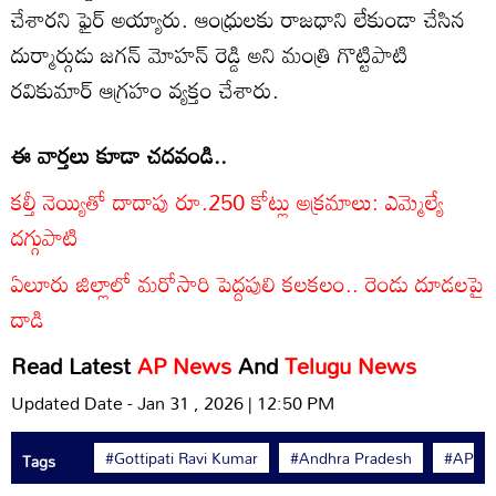
చేశారని ఫైర్ అయ్యారు. ఆంధ్రులకు రాజధాని లేకుండా చేసిన
దుర్మార్గుడు జగన్ మోహన్ రెడ్డి అని మంత్రి గొట్టిపాటి
రవికుమార్ ఆగ్రహం వ్యక్తం చేశారు.
ఈ వార్తలు కూడా చదవండి..
కల్తీ నెయ్యితో దాదాపు రూ.250 కోట్లు అక్రమాలు: ఎమ్మెల్యే
దగ్గుపాటి
ఏలూరు జిల్లాలో మరోసారి పెద్దపులి కలకలం.. రెండు దూడలపై
దాడి
Read Latest
AP News
And
Telugu News
Updated Date - Jan 31 , 2026 | 12:50 PM
#Gottipati Ravi Kumar
#Andhra Pradesh
#AP N
Tags