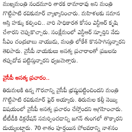
ముఖ్యమంత్రి నందమూరి తారక రామారావు అని మంత్రి
గొట్టిపాటి రవికుమార్ వ్యాఖ్యానించారు. మహిళలకు సమాన
ఆస్తి హక్కు కల్పించి.. వారి సాధికారత కోసం ఎన్టీఆర్ కృషి
చేశారని చెప్పుకొచ్చారు. సంక్షేమంలో ఎన్టీఆర్ స్ఫూర్తిని నేడు
సీఎం చంద్రబాబు నాయుడు, మంత్రి లోకేశ్ కొనసాగిస్తున్నారని
తెలిపారు. వైసీపీ నాయకులు అసత్య ప్రచారాలతో ప్రజలను
తప్పుదోవ పట్టిస్తున్నారని ధ్వజమెత్తారు.
వైసీపీ అసత్య ప్రచారం..
తిరుమలకి ఉన్న గౌరవాన్ని వైసీపీ భ్రష్టుపట్టించిందని మంత్రి
గొట్టిపాటి రవికుమార్ ఫైర్ అయ్యారు. తిరుమల కల్తీ నెయ్యి
విషయంలో వైసీపీ అసత్య ప్రచారం చేస్తోందని ఆగ్రహించారు.
టీటీడీకి డిక్లరేషన్ సమర్పించడాన్ని జగన్ తుంగలో తొక్కారని
దుయ్యబట్టారు. 70 శాతం పూర్తయిన పోలవరాన్ని నాశనం