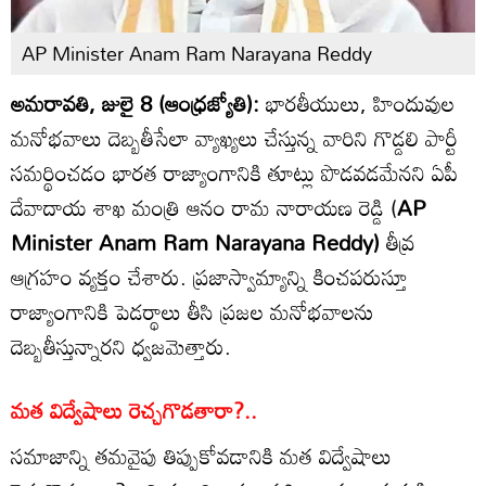
AP Minister Anam Ram Narayana Reddy
అమరావతి, జులై 8 (ఆంధ్రజ్యోతి):
భారతీయులు, హిందువుల
మనోభవాలు దెబ్బతీసేలా వ్యాఖ్యలు చేస్తున్న వారిని గొడ్డలి పార్టీ
సమర్థించడం భారత రాజ్యాంగానికి తూట్లు పొడవడమేనని ఏపీ
దేవాదాయ శాఖ మంత్రి ఆనం రామ నారాయణ రెడ్డి (
AP
Minister Anam Ram Narayana Reddy)
తీవ్ర
ఆగ్రహం వ్యక్తం చేశారు. ప్రజాస్వామ్యాన్ని కించపరుస్తూ
రాజ్యాంగానికి పెడర్థాలు తీసి ప్రజల మనోభవాలను
దెబ్బతీస్తున్నారని ధ్వజమెత్తారు.
మత విద్వేషాలు రెచ్చగొడతారా?..
సమాజాన్ని తమవైపు తిప్పుకోవడానికి మత విద్వేషాలు