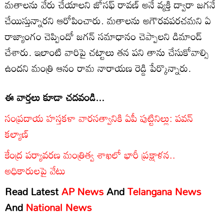
మతాలను వేరు చేయాలని జోసఫ్ రావణ్ అనే వ్యక్తి ద్వారా జగనే
చేయిస్తున్నారని ఆరోపించారు. మతాలను అగౌరవపరచమని ఏ
రాజ్యాంగం చెప్పిందో జగన్ సమాధానం చెప్పాలని డిమాండ్
చేశారు. ఇలాంటి వారిపై చట్టాలు తన పని తాను చేసుకోవాల్సి
ఉందని మంత్రి ఆనం రామ నారాయణ రెడ్డి పేర్కొన్నారు.
ఈ వార్తలు కూడా చదవండి...
సంప్రదాయ హస్తకళా వారసత్వానికి ఏపీ పుట్టినిల్లు: పవన్
కల్యాణ్
కేంద్ర పర్యావరణ మంత్రిత్వ శాఖలో భారీ ప్రక్షాళన..
అధికారులపై వేటు
Read Latest
AP News
And
Telangana News
And
National News