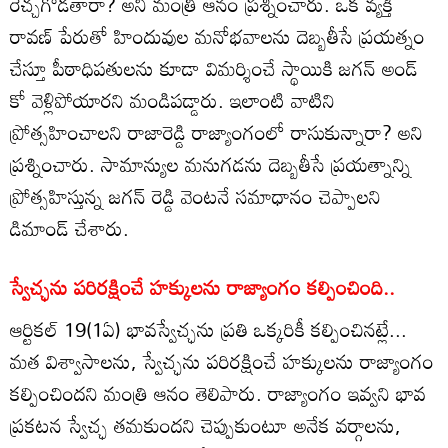
రెచ్చగొడతారా? అని మంత్రి ఆనం ప్రశ్నించారు. ఒక వ్యక్తి
రావణ్ పేరుతో హిందువుల మనోభవాలను దెబ్బతీసే ప్రయత్నం
చేస్తూ పీఠాధిపతులను కూడా విమర్శించే స్థాయికి జగన్ అండ్
కో వెళ్లిపోయారని మండిపడ్డారు. ఇలాంటి వాటిని
ప్రోత్సహించాలని రాజారెడ్డి రాజ్యాంగంలో రాసుకున్నారా? అని
ప్రశ్నించారు. సామాన్యుల మనుగడను దెబ్బతీసే ప్రయత్నాన్ని
ప్రోత్సహిస్తున్న జగన్ రెడ్డి వెంటనే సమాధానం చెప్పాలని
డిమాండ్ చేశారు.
స్వేచ్ఛను పరిరక్షించే హక్కులను రాజ్యాంగం కల్పించింది..
ఆర్టికల్ 19(1ఏ) భావస్వేచ్ఛను ప్రతి ఒక్కరికీ కల్పించినట్లే...
మత విశ్వాసాలను, స్వేచ్ఛను పరిరక్షించే హక్కులను రాజ్యాంగం
కల్పించిందని మంత్రి ఆనం తెలిపారు. రాజ్యాంగం ఇవ్వని భావ
ప్రకటన స్వేచ్ఛ తమకుందని చెప్పుకుంటూ అనేక వర్గాలను,