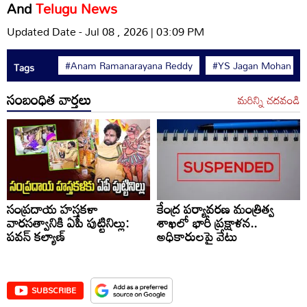
And
Telugu News
Updated Date - Jul 08 , 2026 | 03:09 PM
#Anam Ramanarayana Reddy
#YS Jagan Mohan Re
Tags
సంబంధిత వార్తలు
మరిన్ని చదవండి
సంప్రదాయ హస్తకళా
కేంద్ర పర్యావరణ మంత్రిత్వ
వారసత్వానికి ఏపీ పుట్టినిల్లు:
శాఖలో భారీ ప్రక్షాళన..
పవన్ కల్యాణ్
అధికారులపై వేటు
SUBSCRIBE