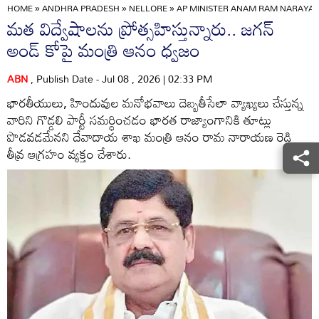
HOME
»
ANDHRA PRADESH
»
NELLORE
»
AP MINISTER ANAM RAM NARAYAN
మత విద్వేషాలను ప్రోత్సహిస్తున్నారు.. జగన్
అండ్ కోపై మంత్రి ఆనం ధ్వజం
ABN
, Publish Date - Jul 08 , 2026 | 02:33 PM
భారతీయులు, హిందువుల మనోభవాలు దెబ్బతీసేలా వ్యాఖ్యలు చేస్తున్న
వారిని గొడ్డలి పార్టీ సమర్థించడం భారత రాజ్యాంగానికి తూట్లు
పొడవడమేనని దేవాదాయ శాఖ మంత్రి ఆనం రామ నారాయణ రెడ్డి
తీవ్ర ఆగ్రహం వ్యక్తం చేశారు.