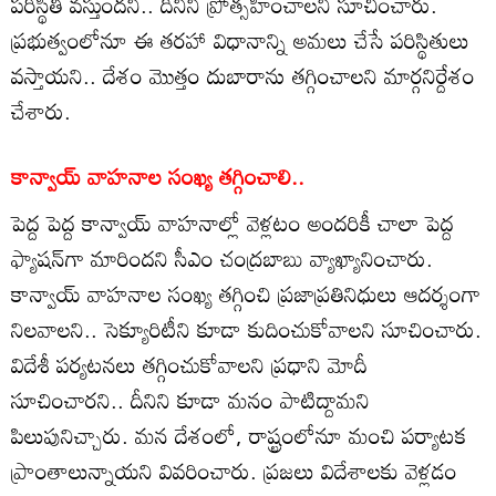
పరిస్థితి వస్తుందని.. దీనిని ప్రోత్సహించాలని సూచించారు.
ప్రభుత్వంలోనూ ఈ తరహా విధానాన్ని అమలు చేసే పరిస్థితులు
వస్తాయని.. దేశం మొత్తం దుబారాను తగ్గించాలని మార్గనిర్దేశం
చేశారు.
కాన్వాయ్ వాహనాల సంఖ్య తగ్గించాలి..
పెద్ద పెద్ద కాన్వాయ్ వాహనాల్లో వెళ్లటం అందరికీ చాలా పెద్ద
ఫ్యాషన్‌గా మారిందని సీఎం చంద్రబాబు వ్యాఖ్యానించారు.
కాన్వాయ్ వాహనాల సంఖ్య తగ్గించి ప్రజాప్రతినిధులు ఆదర్శంగా
నిలవాలని.. సెక్యూరిటీని కూడా కుదించుకోవాలని సూచించారు.
విదేశీ పర్యటనలు తగ్గించుకోవాలని ప్రధాని మోదీ
సూచించారని.. దీనిని కూడా మనం పాటిద్దామని
పిలుపునిచ్చారు. మన దేశంలో, రాష్ట్రంలోనూ మంచి పర్యాటక
ప్రాంతాలున్నాయని వివరించారు. ప్రజలు విదేశాలకు వెళ్లడం