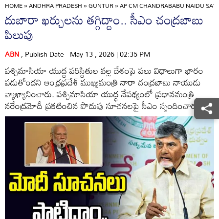
HOME
»
ANDHRA PRADESH
»
GUNTUR
»
AP CM CHANDRABABU NAIDU SAYS
దుబారా ఖర్చులను తగ్గిద్దాం.. సీఎం చంద్రబాబు
పిలుపు
ABN
, Publish Date - May 13 , 2026 | 02:35 PM
పశ్చిమాసియా యుద్ధ పరిస్థితుల వల్ల దేశంపై పలు విధాలుగా భారం
పడుతోందని ఆంధ్రప్రదేశ్ ముఖ్యమంత్రి నారా చంద్రబాబు నాయుడు
వ్యాఖ్యానించారు. పశ్చిమాసియా యుద్ధ నేపథ్యంలో ప్రధానమంత్రి
నరేంద్రమోదీ ప్రకటించిన పొదుపు సూచనలపై సీఎం స్పందించారు.