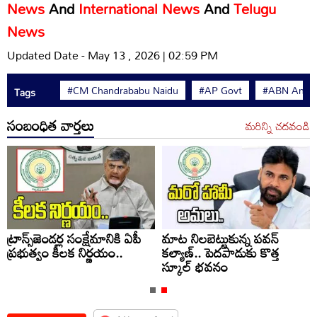
News
And
International News
And
Telugu
News
Updated Date - May 13 , 2026 | 02:59 PM
#CM Chandrababu Naidu
#AP Govt
#ABN Andhr
Tags
సంబంధిత వార్తలు
మరిన్ని చదవండి
ట్రాన్స్‌జెండర్ల సంక్షేమానికి ఏపీ
మాట నిలబెట్టుకున్న పవన్
ప్రభుత్వం కీలక నిర్ణయం..
కల్యాణ్.. పెదపాడుకు కొత్త
స్కూల్ భవనం