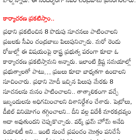
కార్యాచరణ ప్రకటిస్తాం..
ప్రధాని ప్రకటించిన 8 పొదుపు సూచనలు పాటించాలని
ప్రజలకు సీఎం చంద్రబాబు పిలుపునిచ్చారు. మరో రెండు
రోజుల్లో ఈ విషయంపై రాష్ట్ర ప్రభుత్వ పరంగా కూడా ఓ
కార్యాచరణ ప్రకటిస్తామని అన్నారు. ఇలాంటి క్లిష్ట సమయాల్లో
ప్రభుత్వాలతో పాటు… ప్రజలు కూడా బాధ్యతగా ఉండాలని
సూచించారు. ప్రధాని మోదీ ఇచ్చిన పిలుపు మేరకు 8
సూచనలను మనం పాటించాలని.. తాత్కాలికంగా వచ్చే
ఇబ్బందులను అధిగమించాలని దిశానిర్దేశం చేశారు. పెట్రోలు,
డీజిల్ వినియోగం తగ్గించాలని.. దీని వల్ల విదేశీ మారకద్రవ్యం
ఆదా అవుతుందని చెప్పుకొచ్చారు. వర్క్ ఫ్రమ్ హోమ్ అనేది
రియాలిటీ అని.. ఇంటి నుంచే ప్రపంచం మొత్తం పనిచేసే