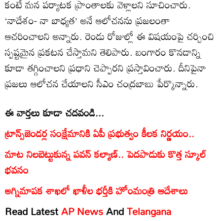
కంటే మన పర్యాటక ప్రాంతాలకు వెళ్లాలని సూచించారు.
‘నాదేశం- నా బాధ్యత’ అనే ఆలోచనను ప్రజలంతా
ఆచరించాలని అన్నారు. రెండు రోజుల్లో ఈ విషయంపై చర్చించి
స్పష్టమైన ప్రకటన చేస్తామని తెలిపారు. బంగారం కొనడాన్ని
కూడా తగ్గించాలని ప్రధాని చెప్పారని ప్రస్తావించారు. దీనిపైనా
ప్రజలు ఆలోచన చేయాలని సీఎం చంద్రబాబు పేర్కొన్నారు.
ఈ వార్తలు కూడా చదవండి...
ట్రాన్స్‌జెండర్ల సంక్షేమానికి ఏపీ ప్రభుత్వం కీలక నిర్ణయం..
మాట నిలబెట్టుకున్న పవన్ కల్యాణ్.. పెదపాడుకు కొత్త స్కూల్
భవనం
అగ్నిమాపక శాఖలో ఖాళీల భర్తీకి హోంమంత్రి ఆదేశాలు
Read Latest
AP News
And
Telangana