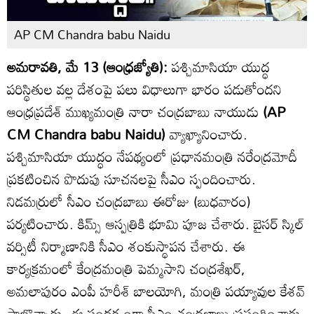
AP CM Chandra babu Naidu
అమరావతి, మే 13 (ఆంధ్రజ్యోతి):
పశ్చిమాసియా యుద్ధ
పరిస్థితుల వల్ల దేశంపై పలు విధాలుగా భారం పడుతోందని
ఆంధ్రప్రదేశ్ ముఖ్యమంత్రి నారా చంద్రబాబు నాయుడు
(AP
CM Chandra babu Naidu)
వ్యాఖ్యానించారు.
పశ్చిమాసియా యుద్ధం నేపథ్యంలో ప్రధానమంత్రి నరేంద్రమోదీ
ప్రకటించిన పొదుపు సూచనలపై సీఎం స్పందించారు.
నిడమర్రులో సీఎం చంద్రబాబు ఈరోజు (బుధవారం)
పర్యటించారు. కిమ్స్ ఆస్పత్రికి భూమి పూజ చేశారు. బైసర్ స్కిల్
వర్సిటీ నిర్మాణానికి సీఎం శంకుస్థాపన చేశారు. ఈ
కార్యక్రమంలో కేంద్రమంత్రి పెమ్మసాని చంద్రశేఖర్,
అమలాపురం ఎంపీ హరీశ్ బాలయోగి, మంత్రి పయ్యావుల కేశవ్
పాల్గొన్నారు. ఈ సందర్భంగా సీఎం చంద్రబాబు ప్రసంగించారు.