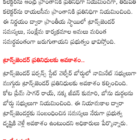
కలెక్టర్‌ను ఆంధ్ర ప్రాంతానికి ప్రతినిధిగా నియమించగా, తిరుపతి
కలెక్టర్‌ను రాయలసీమ ప్రాంతానికి ప్రతినిధిగా నియమించింది.
ఈ నిర్ణయం ద్వారా ప్రాంతీయ స్థాయిలో ట్రాన్స్‌జెండర్
సమస్యలు, సంక్షేమ కార్యక్రమాల అమలు మరింత
సమర్థవంతంగా జరుగుతాయని ప్రభుత్వం భావిస్తోంది.
ట్రాన్స్‌జెండర్ ప్రతినిధులకు అవకాశం..
ట్రాన్స్‌జెండర్ పర్సన్స్ స్టేట్ వెల్ఫేర్ బోర్డులో నామినేట్ సభ్యులుగా
ముగ్గురు ట్రాన్స్‌జెండర్ ప్రతినిధులకు అవకాశం కల్పించింది.
కోట ప్రేమ్ సాగర్ రాయ్, నక్క జీవన్ కుమారి, బోను దుర్గలను
బోర్డు సభ్యులుగా నియమించింది. ఈ నియామకాల ద్వారా
ట్రాన్స్‌జెండర్లకు సంబంధించిన సమస్యలు నేరుగా ప్రభుత్వ
దృష్టికి వెళ్లే అవకాశం ఉంటుందని అధికారులు పేర్కొన్నారు.