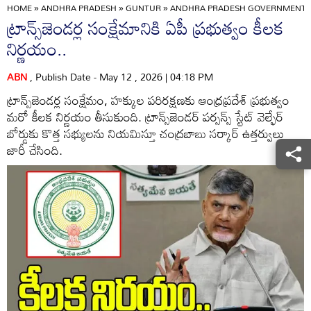
HOME
»
ANDHRA PRADESH
»
GUNTUR
»
ANDHRA PRADESH GOVERNMENT T
ట్రాన్స్‌జెండర్ల సంక్షేమానికి ఏపీ ప్రభుత్వం కీలక
నిర్ణయం..
ABN
, Publish Date - May 12 , 2026 | 04:18 PM
ట్రాన్స్‌జెండర్ల సంక్షేమం, హక్కుల పరిరక్షణకు ఆంధ్రప్రదేశ్ ప్రభుత్వం
మరో కీలక నిర్ణయం తీసుకుంది. ట్రాన్స్‌జెండర్ పర్సన్స్ స్టేట్ వెల్ఫేర్
బోర్డుకు కొత్త సభ్యులను నియమిస్తూ చంద్రబాబు సర్కార్ ఉత్తర్వులు
జారీ చేసింది.