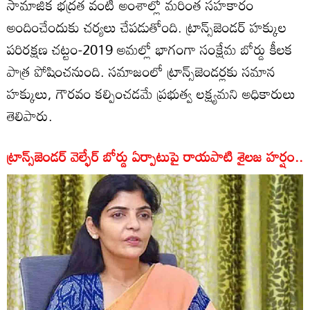
సామాజిక భద్రత వంటి అంశాల్లో మరింత సహకారం
అందించేందుకు చర్యలు చేపడుతోంది. ట్రాన్స్‌జెండర్ హక్కుల
పరిరక్షణ చట్టం-2019 అమల్లో భాగంగా సంక్షేమ బోర్డు కీలక
పాత్ర పోషించనుంది. సమాజంలో ట్రాన్స్‌జెండర్లకు సమాన
హక్కులు, గౌరవం కల్పించడమే ప్రభుత్వ లక్ష్యమని అధికారులు
తెలిపారు.
ట్రాన్స్‌జెండర్ వెల్ఫేర్ బోర్డు ఏర్పాటుపై రాయపాటి శైలజ హర్షం..