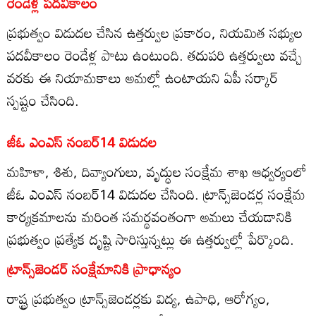
రెండేళ్ల పదవీకాలం
ప్రభుత్వం విడుదల చేసిన ఉత్తర్వుల ప్రకారం, నియమిత సభ్యుల
పదవీకాలం రెండేళ్ల పాటు ఉంటుంది. తదుపరి ఉత్తర్వులు వచ్చే
వరకు ఈ నియామకాలు అమల్లో ఉంటాయని ఏపీ సర్కార్
స్పష్టం చేసింది.
జీఓ ఎంఎస్ నంబర్14 విడుదల
మహిళా, శిశు, దివ్యాంగులు, వృద్ధుల సంక్షేమ శాఖ ఆధ్వర్యంలో
జీఓ ఎంఎస్ నంబర్14 విడుదల చేసింది. ట్రాన్స్‌జెండర్ల సంక్షేమ
కార్యక్రమాలను మరింత సమర్థవంతంగా అమలు చేయడానికి
ప్రభుత్వం ప్రత్యేక దృష్టి సారిస్తున్నట్లు ఈ ఉత్తర్వుల్లో పేర్కొంది.
ట్రాన్స్‌జెండర్ సంక్షేమానికి ప్రాధాన్యం
రాష్ట్ర ప్రభుత్వం ట్రాన్స్‌జెండర్లకు విద్య, ఉపాధి, ఆరోగ్యం,