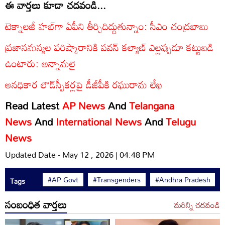
ఈ వార్తలు కూడా చదవండి...
టెక్నాలజీ హబ్‌గా ఏపీని తీర్చిదిద్దుతున్నాం: సీఎం చంద్రబాబు
ప్రజాసమస్యల పరిష్కారానికి పవన్ కల్యాణ్ ఎల్లప్పుడూ కట్టుబడి
ఉంటారు: అన్నామలై
అనధికార లౌడ్‌స్పీకర్లపై డీజీపీకి రఘురామ లేఖ
Read Latest
AP News
And
Telangana
News
And
International News
And
Telugu
News
Updated Date - May 12 , 2026 | 04:48 PM
#AP Govt
#Transgenders
#Andhra Pradesh
Tags
సంబంధిత వార్తలు
మరిన్ని చదవండి