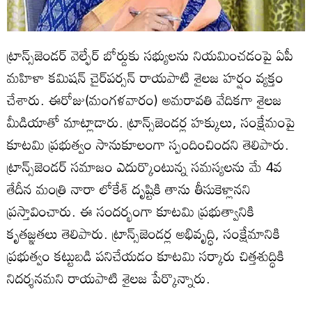
ట్రాన్స్‌జెండర్ వెల్ఫేర్ బోర్డుకు సభ్యులను నియమించడంపై ఏపీ
మహిళా కమిషన్ చైర్‌పర్సన్ రాయపాటి శైలజ హర్షం వ్యక్తం
చేశారు. ఈరోజు(మంగళవారం) అమరావతి వేదికగా శైలజ
మీడియాతో మాట్లాడారు. ట్రాన్స్‌జెండర్ల హక్కులు, సంక్షేమంపై
కూటమి ప్రభుత్వం సానుకూలంగా స్పందించిందని తెలిపారు.
ట్రాన్స్‌జెండర్ సమాజం ఎదుర్కొంటున్న సమస్యలను మే 4వ
తేదీన మంత్రి నారా లోకేశ్ దృష్టికి తాను తీసుకెళ్లానని
ప్రస్తావించారు. ఈ సందర్భంగా కూటమి ప్రభుత్వానికి
కృతజ్ఞతలు తెలిపారు. ట్రాన్స్‌జెండర్ల అభివృద్ధి, సంక్షేమానికి
ప్రభుత్వం కట్టుబడి పనిచేయడం కూటమి సర్కారు చిత్తశుద్ధికి
నిదర్శనమని రాయపాటి శైలజ పేర్కొన్నారు.