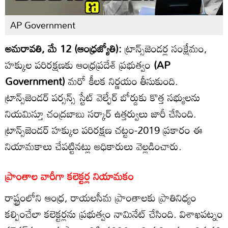
AP Government
అమరావతి, మే 12 (ఆంధ్రజ్యోతి):
ట్రాన్స్‌జెండర్ల సంక్షేమం,
హక్కుల పరిరక్షణకు ఆంధ్రప్రదేశ్ ప్రభుత్వం
(AP
Government)
మరో కీలక నిర్ణయం తీసుకుంది.
ట్రాన్స్‌జెండర్ పర్సన్స్ స్టేట్ వెల్ఫేర్ బోర్డుకు కొత్త సభ్యులను
నియమిస్తూ చంద్రబాబు సర్కార్ ఉత్తర్వులు జారీ చేసింది.
ట్రాన్స్‌జెండర్ హక్కుల పరిరక్షణ చట్టం-2019 ప్రకారం ఈ
నియామకాలు చేపట్టినట్లు అధికారులు వెల్లడించారు.
ప్రాంతాల వారీగా కలెక్టర్ల నియామకం
రాష్ట్రంలోని ఆంధ్ర, రాయలసీమ ప్రాంతాలకు ప్రాతినిధ్యం
కల్పించేలా కలెక్టర్లను ప్రభుత్వం నామినేట్ చేసింది. విశాఖపట్నం