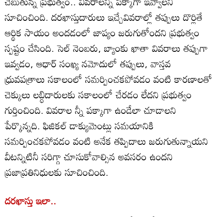
చెబుతున్న ప్రభుత్వం.. వివరాలన్నీ పక్కాగా ఇవ్వాలని
సూచించింది. దరఖాస్తుదారులు ఇచ్చేవివరాల్లో తప్పులు దొర్లితే
ఆర్థిక సాయం అందడంలో జాప్యం జరుగుతోందని ప్రభుత్వం
స్పష్టం చేసింది. సెల్‌ నెంబరు, బ్యాంకు ఖాతా వివరాలు తప్పుగా
ఇవ్వడం, ఆధార్‌ సంఖ్య నమోదులో తప్పులు, వాస్తవ
ధ్రువపత్రాలు సకాలంలో సమర్పించకపోవడం వంటి కారణాలతో
చెక్కులు లబ్ధిదారులకు సకాలంలో చేరడం లేదని ప్రభుత్వం
గుర్తించింది. వివరాల న్నీ పక్కాగా ఉండేలా చూడాలని
పేర్కొన్నది. ఫిజికల్‌ డాక్యుమెంట్లు సమయానికి
సమర్పించకపోవడం వంటి అనేక తప్పిదాలు జరుగుతున్నాయని
వీటన్నిటినీ సరిగ్గా చూసుకోవాల్సిన అవసరం ఉందని
ప్రజాప్రతినిధులకు సూచించింది.
దరఖాస్తు ఇలా..