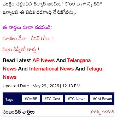
మొత్తం చెల్లించిన తర్వాత అందులో కొంత భాగా న్ని తిరిగి
ఇవ్వాలని ఈ నిధికి దరఖాస్తు చేసుకోవచ్చు.
ఈ వార్తలు కూడా చదవండి:
మాజీలు డీలా.. కేడర్‌ గోల..!
పిల్లల కిడ్నీలో రాళ్లు !
Read Latest
AP News
And
Telangana
News
And
International News
And
Telugu
News
Updated Date - May 29 , 2026 | 12:13 PM
#CMRF
#TG Govt
#TG News
#CM Revanth 
Tags
సంబంధిత వార్తలు
మరిన్ని చదవండి