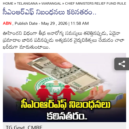
HOME
»
TELANGANA
»
WARANGAL
»
CHIEF MINISTERS RELIEF FUND RULE
సీఎంఆర్‌ఎఫ్‌ నిబంధనలు కఠినతరం..
ABN
, Publish Date - May 29 , 2026 | 11:58 AM
ఊహించని విధంగా తీవ్ర అనారోగ్య సమస్యలు తలెత్తినప్పుడు, ఏదైనా
ప్రమాదాల బారిన పడినప్పుడు అత్యవసర వైద్యచికిత్సలు చేయడం చాలా
ఖరీదుగా మారుతుంటాయి.
TG Govt, CMRF