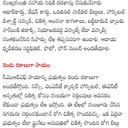
ముఖ్యమంత్రి సహాయ నిధికి దరఖాస్తు చేసుకునేవారు
ఆధార్‌కార్డు, రేషన్‌ కార్డు, ఒరిజినల్‌ మెడికల్‌ బిల్లులు, హాస్పిటల్‌
డిశ్చార్జ్‌ సమ్మరీ, చికిత్స ఆంచనా కాగితాలు, లబ్ధిదారుడి బ్యాంకు
పాస్‌బుక్‌ జిరాక్స్‌, నియోజకవర్గ ఎమ్మెల్యే లేదా ఎమ్మెల్సీ
సంతకంచేసిన సిఫార్సు లేఖ తప్పనిసరిగా ఉండాలి. ఆదాయ
ధృవీకరణ సర్టిఫికెట్‌, ఫొటో, ఫోన్‌ నెంబర్‌ అందజేయాలి.
రెండు రకాలుగా సాయం
సీఎంఆర్‌ఎఫ్‌ సాయాన్ని ప్రభుత్వం రెండు రకాలుగా
అందజేస్తోంది. నిమ్స్‌, ఎంఎన్‌జే క్యాన్సర్‌ హాస్పిటల్‌, ఈఎన్‌టీ
ఆస్పత్రుల్లో చికిత్స కోసం ముందుగా చెల్లింపులు అవసరం
లేకుండా ప్రభుత్వం లేఖ ఇస్తోంది. ఈ లేఖలో మంజూరు చేసిన
నగదును చెల్లించకుండానే రోగి చికిత్స పొందవచ్చు. ఇక ఏదైనా
ప్రభుత్వం లేదా ప్రైవేటు ఆసుపత్రిలో చికిత్స పొందిన రోగి బిల్లు