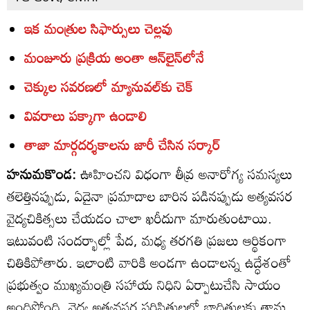
ఇక మంత్రుల సిఫార్సులు చెల్లవు
మంజూరు ప్రక్రియ అంతా ఆన్‌లైన్‌లోనే
చెక్కుల సవరణలో మ్యానువల్‌కు చెక్‌
వివరాలు పక్కాగా ఉండాలి
తాజా మార్గదర్శకాలను జారీ చేసిన సర్కార్‌
హనుమకొండ:
ఊహించని విధంగా తీవ్ర అనారోగ్య సమస్యలు
తలెత్తినప్పుడు, ఏదైనా ప్రమాదాల బారిన పడినప్పుడు అత్యవసర
వైద్యచికిత్సలు చేయడం చాలా ఖరీదుగా మారుతుంటాయి.
ఇటువంటి సందర్భాల్లో పేద, మధ్య తరగతి ప్రజలు ఆర్థికంగా
చితికిపోతారు. ఇలాంటి వారికి అండగా ఉండాలన్న ఉద్ధేశంతో
ప్రభుత్వం ముఖ్యమంత్రి సహాయ నిధిని ఏర్పాటుచేసి సాయం
అందిస్తోంది. వైద్య అత్యవసర పరిస్థితులలో బాధితులకు తాను