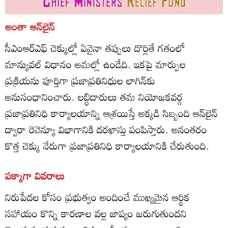
అంతా ఆన్‌లైన్‌
సీఎంఆర్‌ఎఫ్‌ చెక్కుల్లో ఏవైనా తప్పులు దొర్లితే గతంలో
మాన్యువల్‌ విధానం అమల్లో ఉండేది. ఇకపై మార్పుల
ప్రక్రియను పూర్తిగా ప్రజాప్రతినిధుల లాగిన్‌కు
అనుసంధానించారు. లబ్ధిదారులు తమ నియోజకవర్గ
ప్రజాప్రతినిధి కార్యాలయాన్ని ఆశ్రయిస్తే అక్కడి సిబ్బంది ఆన్‌లైన్‌
ద్వారా రెవెన్యూ విభాగానికి దరఖాస్తు పంపిస్తారు. అనంతరం
కొత్త చెక్కు నేరుగా ప్రజాప్రతినిధి కార్యాలయానికి చేరుతుంది.
పక్కాగా వివరాలు
నిరుపేదల కోసం ప్రభుత్వం అందించే ముఖ్యమైన ఆర్థిక
సహాయం కొన్ని కారణాల వల్ల జాప్యం జరుగుతుందని