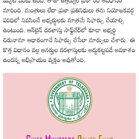
ఇప్పటి వరకు ఉంది. తాజా ఉత్తర్వుల ప్రకా రం ఆవిధానం
మారింది. మంత్రులు లేదా ప్రజా ప్రతినిధులు తమ నియోజకవర్గ
పరిధిలో నివసించే అభ్యర్ధులకు మాత్రమే సిఫార్సు చేయాల్సి
ఉంటుంది. ఆన్‌లైన్‌ దరఖాస్తు సాఫ్ట్‌వేర్‌లో కూడా అభ్యర్థి
చిరునామా ఆధారంగానే సిఫార్సు చేసేలా మార్పులు చేశారు. ఈ
కొత్త విధానం వల్ల అనర్హుల దరఖాస్తులకు అడ్డుకట్టపడే అవకాశం
ఉందన్న అభిప్రాయం వ్యక్తం అవుతోంది.