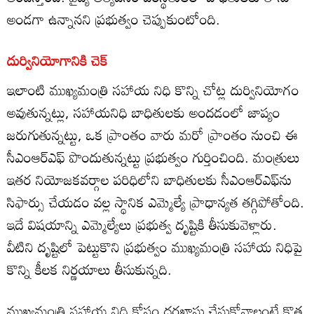
అండగా ఉన్నానని ప్రభుత్వం చెప్పుకుంటోంది.
దుర్వినియోగానికి చెక్‌
ఇలాంటి ముఖ్యమంత్రి సహాయ నిధి కొన్ని చోట్ల దుర్వినియోగం
అవుతున్నట్లు, సహాయనిధి బాధితులకు అందడంలో జాప్యం
జరుగుతున్నట్టు, ఒక ప్రాంతం వారు మరో ప్రాంతం నుంచి ఈ
సీఎంఆర్‌ఎఫ్‌ పొందుతున్నట్టు ప్రభుత్వం గుర్తించింది. మంత్రులు
ఇతర నియోజకవర్గాల పరిధిలోని బాధితులకు సీఎంఆర్‌ఎఫ్‏ను
సిఫార్సు చేయడం వల్ల స్థానిక ఎమ్మెల్యే ప్రాధాన్యత తగ్గిపోతోంది.
ఇదే విషయాన్ని ఎమ్మెల్యేలు ప్రభుత్వ దృష్టికి తీసుకువెళ్లారు.
వీటిని దృష్టిలో పెట్టుకొని ప్రభుత్వం ముఖ్యమంత్రి సహాయ నిధిపై
కొన్ని కీలక నిర్ణయాలు తీసుకున్నది.
ముఖ్యమంత్రి సహాయ నిధి కోసం దరఖాస్తు చేసుకోవాలంటే కొత్త