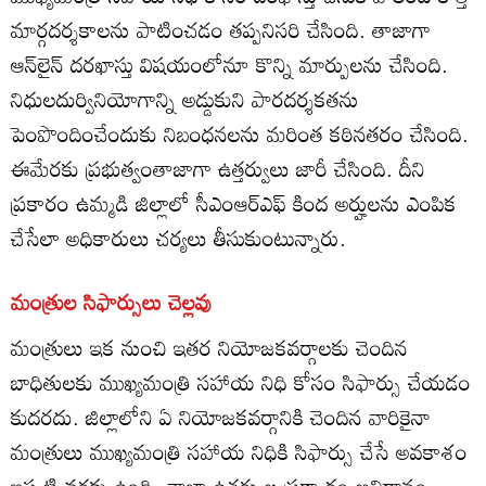
మార్గదర్శకాలను పాటించడం తప్పనిసరి చేసింది. తాజాగా
ఆన్‌లైన్‌ దరఖాస్తు విషయంలోనూ కొన్ని మార్పులను చేసింది.
నిధులదుర్వినియోగాన్ని అడ్డుకుని పారదర్శకతను
పెంపొందించేందుకు నిబంధనలను మరింత కఠినతరం చేసింది.
ఈమేరకు ప్రభుత్వంతాజాగా ఉత్తర్వులు జారీ చేసింది. దీని
ప్రకారం ఉమ్మడి జిల్లాలో సీఎంఆర్‌ఎఫ్‌ కింద అర్హులను ఎంపిక
చేసేలా అధికారులు చర్యలు తీసుకుంటున్నారు.
మంత్రుల సిఫార్సులు చెల్లవు
మంత్రులు ఇక నుంచి ఇతర నియోజకవర్గాలకు చెందిన
బాధితులకు ముఖ్యమంత్రి సహాయ నిధి కోసం సిఫార్సు చేయడం
కుదరదు. జిల్లాలోని ఏ నియోజకవర్గానికి చెందిన వారికైనా
మంత్రులు ముఖ్యమంత్రి సహాయ నిధికి సిఫార్సు చేసే అవకాశం