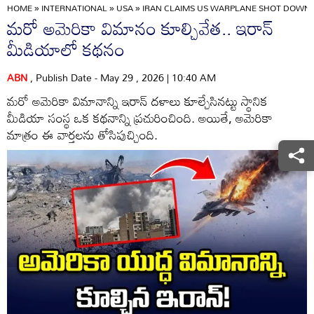
HOME
»
INTERNATIONAL
»
USA
»
IRAN CLAIMS US WARPLANE SHOT DOWN 
మరో అమెరికా విమానం కూల్చివేత.. ఇరాన్
మీడియాలో కథనం
ABN
, Publish Date - May 29 , 2026 | 10:40 AM
మరో అమెరికా విమానాన్ని ఇరాన్ దళాలు కూల్చేసినట్టు స్థానిక
మీడియా సంస్థ ఒక కథనాన్ని ప్రచురించింది. అయితే, అమెరికా
మాత్రం ఈ వార్తలను తోసిపుచ్చింది.