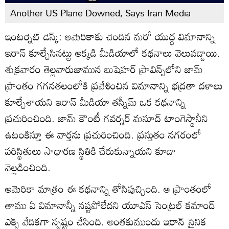
Another US Plane Downed, Says Iran Media
ఇంటర్నెట్ డెస్క్: అమెరికాకు చెందిన మరో యుద్ధ విమానాన్ని
ఇరాన్ కూల్చేసినట్టు అక్కడి మీడియాలో కథనాలు వెలువడ్డాయి.
శుక్రవారం తెల్లవారుజామున బుషెహర్ ప్రావిన్స్‌లోని జామ్
ప్రాంతం గగనతలంలోకి ప్రవేశించిన విమానాన్ని భద్రతా దళాలు
కూల్చేశాయని ఇరాన్ మీడియా తస్నీమ్ ఒక కథనాన్ని
ప్రచురించింది. జామ్ కౌంటీ గవర్నర్ మసూద్ టాంగెస్థానీని
ఉటంకిస్తూ ఈ వార్తను ప్రచురించింది. ప్రస్తుతం నగరంలో
పరిస్థితులు సాధారణ స్థితికి చేరుకున్నాయని కూడా
వెల్లడించింది.
అమెరికా మాత్రం ఈ కథనాన్ని తోసిపుచ్చింది. ఆ ప్రాంతంలో
తాము ఏ విమానాన్నీ నష్టపోలేదని యూఎస్ సెంట్రల్ కమాండ్
ఎక్స్ వేదికగా స్పష్టం చేసింది. అంతకుముందు ఇరాన్ సైనిక