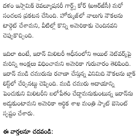
దళం ఇస్లామిక్ రెవల్యూషనరీ గార్డ్స్ కోర్ (ఐఆర్‌జీసీ) మరో
సంచలన ప్రకటన చేసింది. హోర్ముజ్‌లో నాలుగు నౌకలను
టార్గెట్ చేశామని, వీటిల్లో కొన్ని అమెరికాకు చెందినవని
చెప్పుకొచ్చింది.
ఇదిలా ఉంటే, ఇరాన్ మిలిటరీ ఆధీనంలోని ఆయిల్ నెట్‌వర్క్‌పై
మరిన్ని ఆంక్షలు విధించామని అమెరికా గురువారం తెలిపింది.
ఇరాన్ ముడి చమురును రవాణా చేస్తున్న ఎనిమిది నౌకలను బ్లాక్
లిస్ట్‌లో చేర్చినట్టు చెప్పింది. ముడి చమురు ఆదాయాన్ని
పెంచుకుని మిలిటరీని బలోపేతం చేద్దామనుకుంటున్న ఇరాన్‌ను
అడ్డుకుంటామని అమెరికా ఆర్థిక శాఖ మంత్రి స్కాట్ బెసెంట్
స్పష్టం చేశారు.
ఈ వార్తలనూ చదవండి: