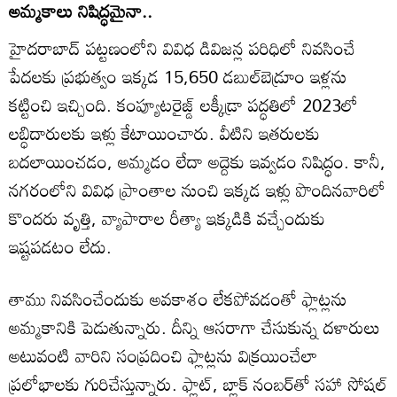
అమ్మకాలు నిషిద్ధమైనా..
హైదరాబాద్‌ పట్టణంలోని వివిధ డివిజన్ల పరిధిలో నివసించే
పేదలకు ప్రభుత్వం ఇక్కడ 15,650 డబుల్‌బెడ్రూం ఇళ్లను
కట్టించి ఇచ్చింది. కంప్యూటరైజ్డ్‌ లక్కీడ్రా పద్ధతిలో 2023లో
లబ్ధిదారులకు ఇళ్లు కేటాయించారు. వీటిని ఇతరులకు
బదలాయించడం, అమ్మడం లేదా అద్దెకు ఇవ్వడం నిషిద్ధం. కానీ,
నగరంలోని వివిధ ప్రాంతాల నుంచి ఇక్కడ ఇళ్లు పొందినవారిలో
కొందరు వృత్తి, వ్యాపారాల రీత్యా ఇక్కడికి వచ్చేందుకు
ఇష్టపడటం లేదు.
తాము నివసించేందుకు అవకాశం లేకపోవడంతో ఫ్లాట్లను
అమ్మకానికి పెడుతున్నారు. దీన్ని ఆసరాగా చేసుకున్న దళారులు
అటువంటి వారిని సంప్రదించి ఫ్లాట్లను విక్రయించేలా
ప్రలోభాలకు గురిచేస్తున్నారు. ఫ్లాట్‌, బ్లాక్‌ నంబర్‌తో సహా సోషల్‌