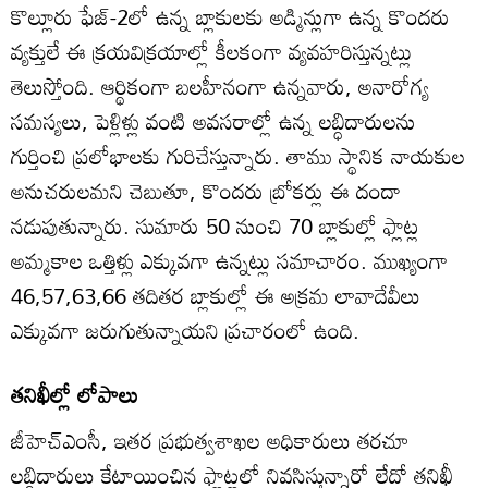
కొల్లూరు ఫేజ్‌-2లో ఉన్న బ్లాకులకు అడ్మిన్లుగా ఉన్న కొందరు
వ్యక్తులే ఈ క్రయవిక్రయాల్లో కీలకంగా వ్యవహరిస్తున్నట్లు
తెలుస్తోంది. ఆర్థికంగా బలహీనంగా ఉన్నవారు, అనారోగ్య
సమస్యలు, పెళ్లిళ్లు వంటి అవసరాల్లో ఉన్న లబ్ధిదారులను
గుర్తించి ప్రలోభాలకు గురిచేస్తున్నారు. తాము స్థానిక నాయకుల
అనుచరులమని చెబుతూ, కొందరు బ్రోకర్లు ఈ దందా
నడుపుతున్నారు. సుమారు 50 నుంచి 70 బ్లాకుల్లో ఫ్లాట్ల
అమ్మకాల ఒత్తిళ్లు ఎక్కువగా ఉన్నట్లు సమాచారం. ముఖ్యంగా
46,57,63,66 తదితర బ్లాకుల్లో ఈ అక్రమ లావాదేవీలు
ఎక్కువగా జరుగుతున్నాయని ప్రచారంలో ఉంది.
తనిఖీల్లో లోపాలు
జీహెచ్‌ఎంసీ, ఇతర ప్రభుత్వశాఖల అధికారులు తరచూ
లబ్ధిదారులు కేటాయించిన ఫ్లాట్లలో నివసిస్తున్నారో లేదో తనిఖీ