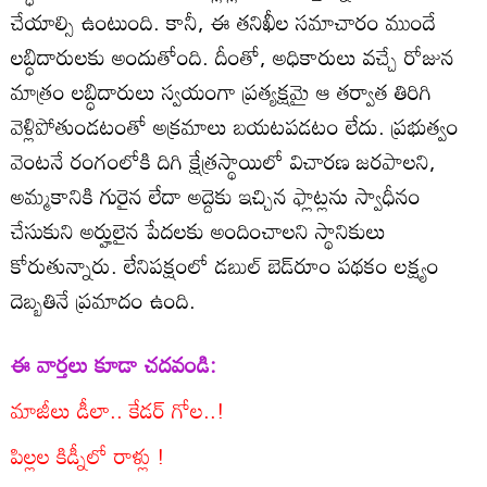
చేయాల్సి ఉంటుంది. కానీ, ఈ తనిఖీల సమాచారం ముందే
లబ్ధిదారులకు అందుతోంది. దీంతో, అధికారులు వచ్చే రోజున
మాత్రం లబ్ధిదారులు స్వయంగా ప్రత్యక్షమై ఆ తర్వాత తిరిగి
వెళ్లిపోతుండటంతో అక్రమాలు బయటపడటం లేదు. ప్రభుత్వం
వెంటనే రంగంలోకి దిగి క్షేత్రస్థాయిలో విచారణ జరపాలని,
అమ్మకానికి గురైన లేదా అద్దెకు ఇచ్చిన ఫ్లాట్లను స్వాధీనం
చేసుకుని అర్హులైన పేదలకు అందించాలని స్థానికులు
కోరుతున్నారు. లేనిపక్షంలో డబుల్‌ బెడ్‌రూం పథకం లక్ష్యం
దెబ్బతినే ప్రమాదం ఉంది.
ఈ వార్తలు కూడా చదవండి:
మాజీలు డీలా.. కేడర్‌ గోల..!
పిల్లల కిడ్నీలో రాళ్లు !