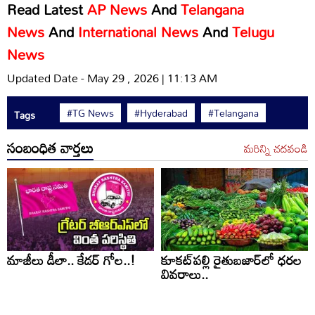
Read Latest
AP News
And
Telangana
News
And
International News
And
Telugu
News
Updated Date - May 29 , 2026 | 11:13 AM
#TG News
#Hyderabad
#Telangana
Tags
సంబంధిత వార్తలు
మరిన్ని చదవండి
మాజీలు డీలా.. కేడర్‌ గోల..!
కూకట్‌పల్లి రైతుబజార్‌లో ధరల
వివరాలు..