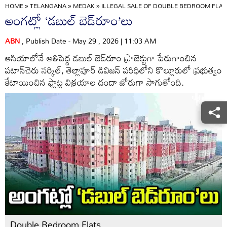
HOME
»
TELANGANA
»
MEDAK
»
ILLEGAL SALE OF DOUBLE BEDROOM FLAT
అంగట్లో ‘డబుల్‌ బెడ్‌రూం’లు
ABN
, Publish Date - May 29 , 2026 | 11:03 AM
ఆసియాలోనే అతిపెద్ద డబుల్‌ బెడ్‌రూం ప్రాజెక్టుగా పేరుగాంచిన
పటాన్‌చెరు సర్కిల్‌, తెల్లాపూర్‌ డివిజన్‌ పరిధిలోని కొల్లూరులో ప్రభుత్వం
కేటాయించిన ఫ్లాట్ల విక్రయాల దందా జోరుగా సాగుతోంది.
Double Bedroom Flats