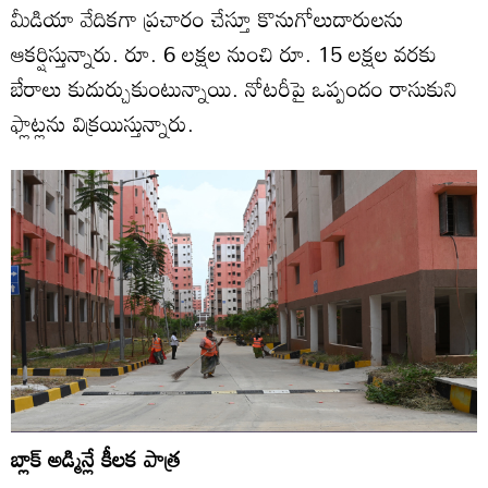
మీడియా వేదికగా ప్రచారం చేస్తూ కొనుగోలుదారులను
ఆకర్షిస్తున్నారు. రూ. 6 లక్షల నుంచి రూ. 15 లక్షల వరకు
బేరాలు కుదుర్చుకుంటున్నాయి. నోటరీపై ఒప్పందం రాసుకుని
ఫ్లాట్లను విక్రయిస్తున్నారు.
బ్లాక్‌ అడ్మిన్లే కీలక పాత్ర