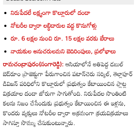
నిరుపేదలే లక్ష్యంగా కొల్లూరులో దందా
నోటరీల ద్వారా లబ్ధిదారుల వద్ద కొనుగోళ్లు
రూ. 6 లక్షల నుంచి రూ. 15 లక్షల వరకు బేరాలు
నాయకుల అనుచరులమని బెదిరింపులు, ప్రలోభాలు
రామచంద్రాపురం(సంగారెడ్డి):
ఆసియాలోనే అతిపెద్ద డబుల్‌
బెడ్‌రూం ప్రాజెక్టుగా పేరుగాంచిన పటాన్‌చెరు సర్కిల్‌, తెల్లాపూర్‌
డివిజన్‌ పరిధిలోని కొల్లూరులో ప్రభుత్వం కేటాయించిన ఫ్లాట్ల
విక్రయాల దందా జోరుగా సాగుతోంది. నిరుపేదల సొంతింటి
కలను నిజం చేసేందుకు ప్రభుత్వం కేటాయించిన ఈ ఇళ్లను,
కొందరు వ్యక్తులు నోటరీల ద్వారా అక్రమంగా క్రయవిక్రయాలు
సాగిస్తూ సొమ్ము చేసుకుంటున్నారు.