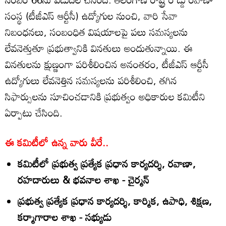
సంస్థ (టీజీఎస్ ఆర్టీసీ) ఉద్యోగుల నుంచి, వారి సేవా
నిబంధనలు, సంబంధిత విషయాలపై పలు సమస్యలను
లేవనెత్తుతూ ప్రభుత్వానికి వినతులు అందుతున్నాయి. ఈ
వినతులను క్షుణ్ణంగా పరిశీలించిన అనంతరం, టీజీఎస్ ఆర్టీసీ
ఉద్యోగులు లేవనెత్తిన సమస్యలను పరిశీలించి, తగిన
సిఫార్సులను సూచించడానికి ప్రభుత్వం అధికారుల కమిటీని
ఏర్పాటు చేసింది.
ఈ కమిటీలో ఉన్న వారు వీరే..
కమిటీలో ప్రభుత్వ ప్రత్యేక ప్రధాన కార్యదర్శి, రవాణా,
రహదారులు & భవనాల శాఖ - చైర్మన్
ప్రభుత్వ ప్రత్యేక ప్రధాన కార్యదర్శి, కార్మిక, ఉపాధి, శిక్షణ,
కర్మాగారాల శాఖ - సభ్యుడు