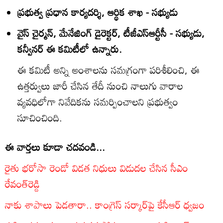
ప్రభుత్వ ప్రధాన కార్యదర్శి, ఆర్థిక శాఖ - సభ్యుడు
వైస్ చైర్మన్, మేనేజింగ్ డైరెక్టర్, టీజీఎస్ఆర్టీసీ - సభ్యుడు,
కన్వీనర్ ఈ కమిటీలో ఉన్నారు.
ఈ కమిటీ అన్ని అంశాలను సమగ్రంగా పరిశీలించి, ఈ
ఉత్తర్వులు జారీ చేసిన తేదీ నుంచి నాలుగు వారాల
వ్యవధిలోగా నివేదికను సమర్పించాలని ప్రభుత్వం
సూచించింది.
ఈ వార్తలు కూడా చదవండి...
రైతు భరోసా రెండో విడత నిధులు విడుదల చేసిన సీఎం
రేవంత్‌‌రెడ్డి
నాకు శాపాలు పెడతారా.. కాంగ్రెస్ సర్కార్‌పై కేసీఆర్ ధ్వజం