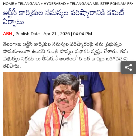
HOME
»
TELANGANA
»
HYDERABAD
»
TELANGANA MINISTER PONNAM PRAB
ఆర్టీసీ కార్మికుల సమస్యల పరిష్కారానికి కమిటీ
ఏర్పాటు
ABN
, Publish Date - Apr 21 , 2026 | 04:04 PM
తెలంగాణ ఆర్టీసీ కార్మికుల సమస్యల పరిష్కారంపై తమ ప్రభుత్వం
సానుకూలంగా ఉందని మంత్రి పొన్నం ప్రభాకర్ స్పష్టం చేశారు. తమ
ప్రభుత్వం నిర్ణయాలు తీసుకునే అంశంలో కొంత జాప్యం జరగవచ్చని
తెలిపారు.