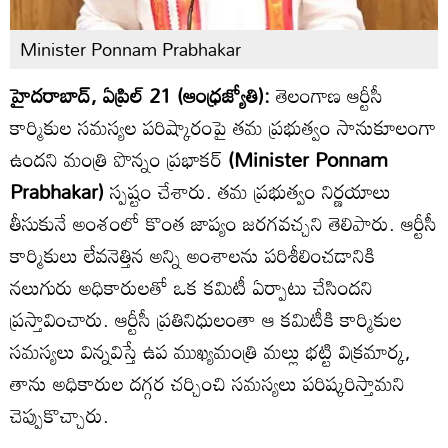
Minister Ponnam Prabhakar
హైదరాబాద్, ఏప్రిల్ 21 (ఆంధ్రజ్యోతి):
తెలంగాణ ఆర్టీసీ
కార్మికుల సమస్యల పరిష్కారంపై తమ ప్రభుత్వం సానుకూలంగా
ఉందని మంత్రి పొన్నం ప్రభాకర్
(Minister Ponnam
Prabhakar)
స్పష్టం చేశారు. తమ ప్రభుత్వం నిర్ణయాలు
తీసుకునే అంశంలో కొంత జాప్యం జరగవచ్చని తెలిపారు. ఆర్టీసీ
కార్మికులు లేవనెత్తిన అన్ని అంశాలను పరిశీలించడానికి
నలుగురు అధికారులతో ఒక కమిటీ ఏర్పాటు చేసిందని
ప్రస్తావించారు. ఆర్టీసీ ప్రతినిధులంతా ఆ కమిటీకి కార్మికుల
సమస్యలు విన్నవిస్తే ఉప ముఖ్యమంత్రి మల్లు భట్టి విక్రమార్క,
తాను అధికారుల దగ్గర చర్చించి సమస్యలు పరిష్కరిస్తామని
చెప్పుకొచ్చారు.