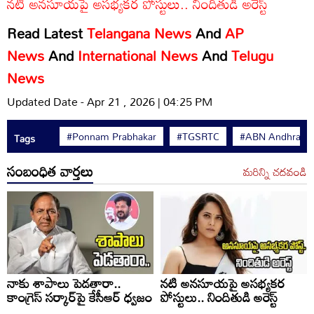
నటి అనసూయపై అసభ్యకర పోస్టులు.. నిందితుడి అరెస్ట్
Read Latest
Telangana News
And
AP
News
And
International News
And
Telugu
News
Updated Date - Apr 21 , 2026 | 04:25 PM
#Ponnam Prabhakar
#TGSRTC
#ABN Andhrajyo
Tags
సంబంధిత వార్తలు
మరిన్ని చదవండి
నాకు శాపాలు పెడతారా..
నటి అనసూయపై అసభ్యకర
కాంగ్రెస్ సర్కార్‌పై కేసీఆర్ ధ్వజం
పోస్టులు.. నిందితుడి అరెస్ట్