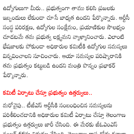
ఉద్యోగులుగా మీరు.. ప్రభుత్వంగా తాము కలిసి ప్రజలకు
ఇబ్బందులు లేకుండా చూసే బాధ్యత ఉందని పేర్కొన్నారు. ఆర్టీసీ
సంస్థ పరిరక్షణ, ఉద్యోగుల సంక్షేమం, ప్రయాణికుల సౌలభ్యం
చూడటమే తమ ప్రభుత్వ లక్ష్యమని వ్యాఖ్యానించారు. ఎలాంటి
భేషజాలకు పోకుండా అధికారుల కమిటీకి ఉద్యోగుల సమస్యలు
విన్నవించాలని సూచించారు. ఆయా సమస్యల పరిష్కారానికి
తమ ప్రభుత్వం కట్టుబడి ఉందని మంత్రి పొన్నం ప్రభాకర్
పేర్కొన్నారు.
కమిటీ ఏర్పాటు చేస్తూ ప్రభుత్వం ఉత్తర్వులు..
మరోవైపు.. టీజీఎస్ ఆర్టీసీకి సంబంధించిన సమస్యలను
పరిశీలించడానికి అధికారుల కమిటీ ఏర్పాటు చేస్తూ తెలంగాణ
ప్రభుత్వం ఉత్తర్వులు జారీ చేసింది. ఈ మేరకు జీఓఎంఎస్
నంబర్ 66ను విడుదల చేసింది. తెలంగాణ రాష్ట్ర రోడ్డు రవాణా