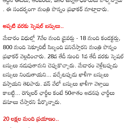
. ఈ సందర్భంగా మంత్రి పొన్నం ప్రభాకర్ మాట్లాడారు.
అప్పటి వరకు స్పెషల్ బస్సులు..
మేడారం విధుల్లో 7వేల మంది డ్రైవర్లు - 18 మంది కండక్టర్లు,
800 మంది సెక్యూరిటీ సిబ్బంది పనిచేస్తారని మంత్రి పొన్నం
ప్రభాకర్ వెల్లడించారు. 28వ తేదీ నుంచి 1వ తేదీ వరకు స్పెషల్
బస్సులు నడుపుతామని చెప్పుకొచ్చారు. మేడారం వెళ్లేటప్పుడు
బస్సులు నిండుతాయని... వచ్చేటప్పుడు ఖాళీగా బస్సులు
వస్తాయని తెలిపారు. వన్ వేలో బస్సులు ఖాళీగా వెళ్తాయి
కాబట్టి... రెగ్యులర్ ఛార్జీల కంటే 50శాతం అదనపు ఛార్జీలు
వసూలు చేస్తారని పేర్కొన్నారు.
20 లక్షల మంది ప్రయాణం..