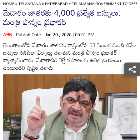
HOME
»
TELANGANA
»
HYDERABAD
»
TELANGANA GOVERNMENT TO OPERAT
మేడారం జాతరకు 4,000 ప్రత్యేక బస్సులు:
మంత్రి పొన్నం ప్రభాకర్
ABN
, Publish Date - Jan 20 , 2026 | 05:51 PM
తెలంగాణలోని మేడారం జాతరకు రాష్ట్రంలోని 51 సెంటర్ల నుంచి 4వేల
బస్సులు నడిపేలా ఏర్పాట్లు చేశామని మంత్రి పొన్నం ప్రభాకర్
వ్యాఖ్యానించారు. మేడారానికి వెళ్లే మహిళలకు ఉచిత ప్రయాణం
ఉంటుందని స్పష్టం చేశారు.