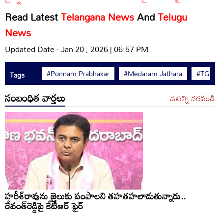
Read Latest
Telangana News
And
Telugu
News
Updated Date - Jan 20 , 2026 | 06:57 PM
#Ponnam Prabhakar
#Medaram Jathara
#TG Go
Tags
సంబంధిత వార్తలు
మరిన్ని చదవండి
హరీశ్‌రావును జైలుకు పంపాలని తహతహలాడుతున్నారు..
రేవంత్‌రెడ్డిపై కేటీఆర్ ఫైర్