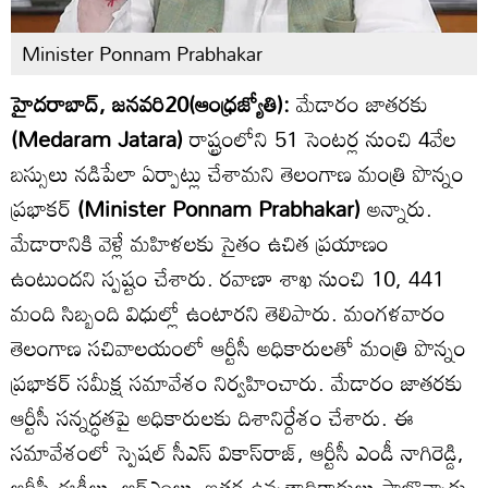
Minister Ponnam Prabhakar
హైదరాబాద్, జనవరి20(ఆంధ్రజ్యోతి):
మేడారం జాతరకు
(Medaram Jatara)
రాష్ట్రంలోని 51 సెంటర్ల నుంచి 4వేల
బస్సులు నడిపేలా ఏర్పాట్లు చేశామని తెలంగాణ మంత్రి పొన్నం
ప్రభాకర్
(Minister Ponnam Prabhakar)
అన్నారు.
మేడారానికి వెళ్లే మహిళలకు సైతం ఉచిత ప్రయాణం
ఉంటుందని స్పష్టం చేశారు. రవాణా శాఖ నుంచి 10, 441
మంది సిబ్బంది విధుల్లో ఉంటారని తెలిపారు. మంగళవారం
తెలంగాణ సచివాలయంలో ఆర్టీసీ అధికారులతో మంత్రి పొన్నం
ప్రభాకర్ సమీక్ష సమావేశం నిర్వహించారు. మేడారం జాతరకు
ఆర్టీసీ సన్నద్ధతపై అధికారులకు దిశానిర్దేశం చేశారు. ఈ
సమావేశంలో స్పెషల్ సీఎస్ వికాస్‌రాజ్, ఆర్టీసీ ఎండీ నాగిరెడ్డి,
ఆర్టీసీ ఈడీలు, ఆర్ఎంలు, ఇతర ఉన్నతాధికారులు పాల్గొన్నారు