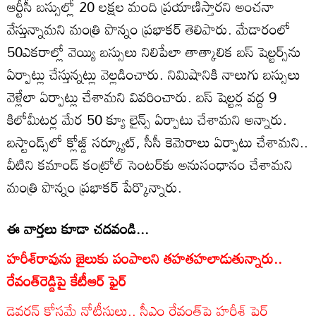
ఆర్టీసీ బస్సుల్లో 20 లక్షల మంది ప్రయాణిస్తారని అంచనా
వేస్తున్నామని మంత్రి పొన్నం ప్రభాకర్ తెలిపారు. మేడారంలో
50ఎకరాల్లో వెయ్యి బస్సులు నిలిపేలా తాత్కాలిక బస్ షెల్టర్స్‌ను
ఏర్పాట్లు చేస్తున్నట్లు వెల్లడించారు. నిమిషానికి నాలుగు బస్సులు
వెళ్లేలా ఏర్పాట్లు చేశామని వివరించారు. బస్ షెల్టర్ల వద్ద 9
కిలోమీటర్ల మేర 50 క్యూ లైన్స్ ఏర్పాటు చేశామని అన్నారు.
బస్టాండ్స్‌లో క్లోజ్డ్ సర్క్యూట్, సీసీ కెమెరాలు ఏర్పాటు చేశామని..
వీటిని కమాండ్ కంట్రోల్ సెంటర్‌కు అనుసంధానం చేశామని
మంత్రి పొన్నం ప్రభాకర్ పేర్కొన్నారు.
ఈ వార్తలు కూడా చదవండి...
హరీశ్‌రావును జైలుకు పంపాలని తహతహలాడుతున్నారు..
రేవంత్‌రెడ్డిపై కేటీఆర్ ఫైర్
డైవర్షన్ కోసమే నోటీసులు.. సీఎం రేవంత్‌పై హరీశ్ ఫైర్