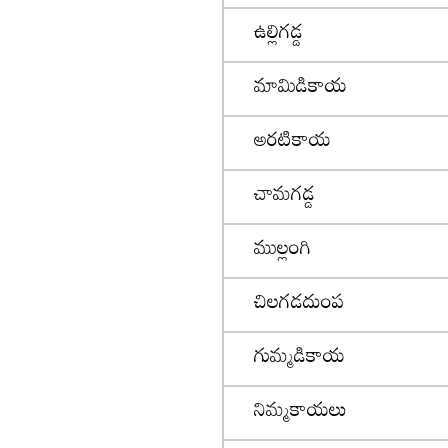
ఉల్లిగడ్డ
మామిడికాయ
అరటికాయ
చామగడ్డ
ముల్లంగి
చిలగడదుంప
గుమ్మడికాయ
నిమ్మకాయలు