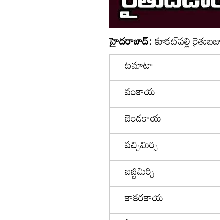
హైదరాబాద్:
కూకట్‌పల్లి రైతుబ
టమాటా
వంకాయ
బెండకాయ
పచ్చిమిర్చి
బజ్జిమిర్చి
కాకరకాయ