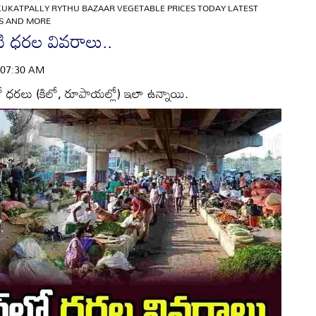
KUKATPALLY RYTHU BAZAAR VEGETABLE PRICES TODAY LATEST
S AND MORE
ేటి ధరల వివరాలు..
 | 07:30 AM
లో ధరలు (కిలో, రూపాయల్లో) ఇలా ఉన్నాయి.