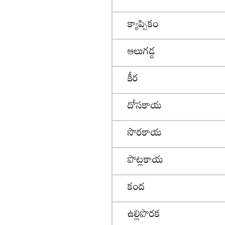
క్యాప్సికం
ఆలుగడ్డ
కీర
దోసకాయ
సొరకాయ
పొట్లకాయ
కంద
ఉల్లిపొరక