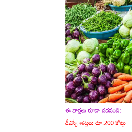
ఈ వార్తలు కూడా చదవండి:
డీఎస్పీ ఆస్తులు రూ.200 కోట్లు