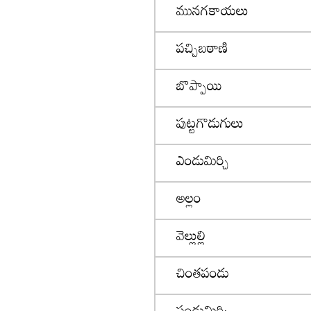
మునగకాయలు
పచ్చిబఠాణి
బొప్పాయి
పుట్టగొడుగులు
ఎండుమిర్చి
అల్లం
వెల్లుల్లి
చింతపండు
పండుమిర్చి