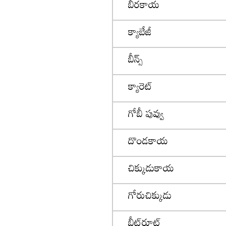
బీరకాయ
క్యాబేజీ
బీన్స్
క్యారెట్
గోబీ పువ్వు
దొండకాయ
చిక్కుడుకాయ
గోరుచిక్కుడు
బీట్‌రూట్