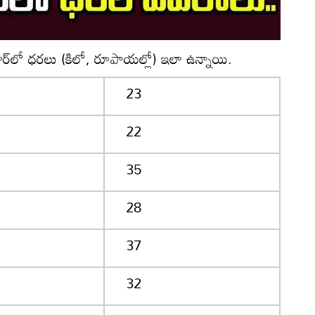
జార్‌లో ధరలు (కిలో, రూపాయల్లో) ఇలా ఉన్నాయి.
23
22
35
28
37
32