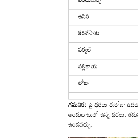
ఉసిరి
కరివేపాకు
పర్వల్
పల్లికాయ
లోబా
గమనిక:
పై ధరలు ఈరోజు ఉ
అందుబాటులో ఉన్న ధరలు. తదుపరి 
ఉండవచ్చు.