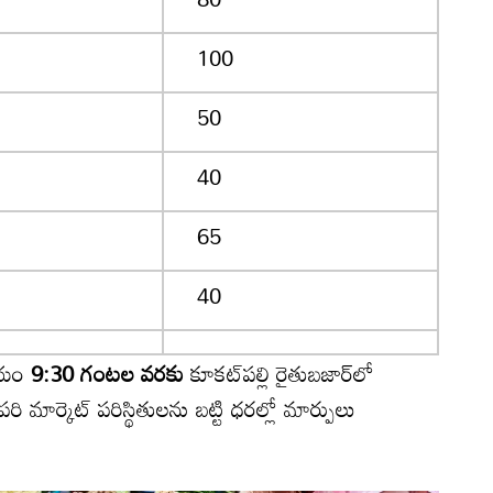
100
50
40
65
40
దయం
9:30 గంటల వరకు
కూకట్‌పల్లి రైతుబజార్‌లో
మార్కెట్ పరిస్థితులను బట్టి ధరల్లో మార్పులు