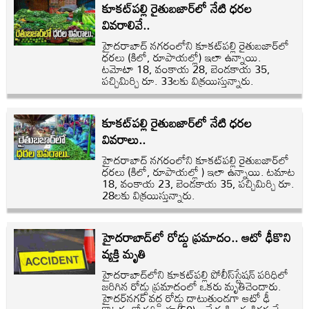
కూకట్‌పల్లి రైతుబజార్‌లో నేటి ధరల
వివరాలివే..
హైదరాబాద్ నగరంలోని కూకట్‌పల్లి రైతుబజార్‌లో
ధరలు (కిలో, రూపాయల్లో) ఇలా ఉన్నాయి.
టమోటా 18, వంకాయ 28, బెండకాయ 35,
పచ్చిమిర్చి రూ. 33లకు విక్రయిస్తున్నారు.
కూకట్‌పల్లి రైతుబజార్‌లో నేటి ధరల
వివరాలు..
హైదరాబాద్ నగరంలోని కూకట్‌పల్లి రైతుబజార్‌లో
ధరలు (కిలో, రూపాయల్లో ) ఇలా ఉన్నాయి. టమాట
18, వంకాయ 23, బెండకాయ 35, పచ్చిమిర్చి రూ.
28లకు విక్రయిస్తున్నారు.
హైదరాబాద్‌లో రోడ్డు ప్రమాదం.. ఆటో ఢీకొని
వ్యక్తి మృతి
హైదరాబాద్‌లోని కూకట్‌పల్లి పోలీస్‌స్టేషన్ పరిధిలో
జరిగిన రోడ్డు ప్రమాదంలో ఒకరు మృతిచెందారు.
హైదర్‌నగర్ వద్ద రోడ్డు దాటుతుండగా ఆటో ఢీ