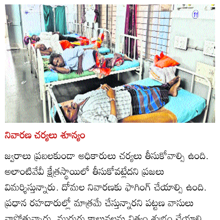
నివారణ చర్యలు శూన్యం
జ్వరాలు ప్రబలకుండా అధికారులు చర్యలు తీసుకోవాల్సి ఉంది.
అలాంటివేవీ క్షేత్రస్థాయిలో తీసుకోవట్లేదని ప్రజలు
విమర్శిస్తున్నారు. దోమల నివారణకు ఫాగింగ్‌ చేయాల్సి ఉంది.
ప్రధాన రహదారుల్లో మాత్రమే చేస్తున్నారని పట్టణ వాసులు
వాపోతున్నారు. మురుగు కాలువలను నిత్యం శుభ్రం చేయాలి.