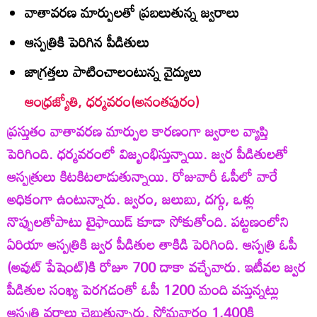
వాతావరణ మార్పులతో ప్రబలుతున్న జ్వరాలు
ఆస్పత్రికి పెరిగిన పీడితులు
జాగ్రత్తలు పాటించాలంటున్న వైద్యులు
ఆంధ్రజ్యోతి, ధర్మవరం(అనంతపురం)
ప్రస్తుతం వాతావరణ మార్పుల కారణంగా జ్వరాల వ్యాప్తి
పెరిగింది. ధర్మవరంలో విజృంభిస్తున్నాయి. జ్వర పీడితులతో
ఆస్పత్రులు కిటకిటలాడుతున్నాయి. రోజువారీ ఓపీలో వారే
అధికంగా ఉంటున్నారు. జ్వరం, జలుబు, దగ్గు, ఒళ్లు
నొప్పులతోపాటు టైఫాయిడ్‌ కూడా సోకుతోంది. పట్టణంలోని
ఏరియా ఆస్పత్రికి జ్వర పీడితుల తాకిడి పెరిగింది. ఆస్పత్రి ఓపీ
(అవుట్‌ పేషెంట్‌)కి రోజూ 700 దాకా వచ్చేవారు. ఇటీవల జ్వర
పీడితుల సంఖ్య పెరగడంతో ఓపీ 1200 మంది వస్తున్నట్లు
ఆస్పత్రి వర్గాలు చెబుతున్నారు. సోమవారం 1,400కి