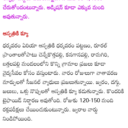
చేరుతోందంటున్నారు. అడ్మిషన్‌ కూడా ఎక్కువ మంది
అవుతున్నారు.
ఆస్పత్రికి క్యూ
ధర్మవరం ఏరియా ఆస్పత్రికి ధర్మవరం పట్టణం, రూరల్‌
ప్రాంతాలతోపాటు చెన్నేకొత్తపల్లి, కనగానపల్లి, రామగిరి,
బత్తలపల్లి మండలంలోని కొన్ని గ్రామాల ప్రజలు కూడా
వైద్యసేవల కోసం వస్తుంటారు. వారం రోజులుగా వాతావరణ
మార్పులతో సీజనల్‌ వ్యాధులు ప్రజలుతున్నాయి. జ్వరం, దగ్గు,
జలుబు, ఒళ్లు నొప్పులతో ఆస్పత్రికి క్యూ కడుతున్నారు. కొందరికి
టైఫాయిడ్‌ నిర్ధారణ అవుతోంది. రోజుకు 120-150 మంది
రక్తపరీక్షలు చేయించుకుంటున్నారు. జ్వరాల వార్డు
నిండిపోయింది.