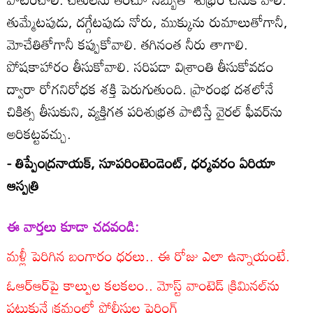
తుమ్మేటపుడు, దగ్గేటపుడు నోరు, ముక్కును రుమాలుతోగానీ,
మోచేతితోగానీ కప్పుకోవాలి. తగినంత నీరు తాగాలి.
పోషకాహారం తీసుకోవాలి. సరిపడా విశ్రాంతి తీసుకోవడం
ద్వారా రోగనిరోధక శక్తి పెరుగుతుంది. ప్రారంభ దశలోనే
చికిత్స తీసుకుని, వ్యక్తిగత పరిశుభ్రత పాటిస్తే వైరల్‌ ఫీవర్‌ను
అరికట్టవచ్చు.
- తిప్పేంద్రనాయక్‌, సూపరింటెండెంట్‌, ధర్మవరం ఏరియా
ఆస్పత్రి
ఈ వార్తలు కూడా చదవండి:
మళ్లీ పెరిగిన బంగారం ధరలు.. ఈ రోజు ఎలా ఉన్నాయంటే.
ఓఆర్‌ఆర్‌పై కాల్పుల కలకలం.. మోస్ట్ వాంటెడ్ క్రిమినల్‌ను
పట్టుకునే క్రమంలో పోలీసుల ఫైరింగ్