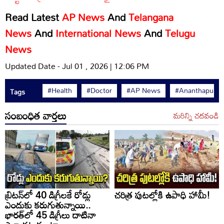
Read Latest
AP News
And
Telangana
News
And
International News
And
Telugu
News
Updated Date - Jul 01 , 2026 | 12:06 PM
#Health
#Doctor
#AP News
#Ananthapura
Tags
సంబంధిత వార్తలు
మరిన్ని చదవండి
బ్రిటన్‌లో 40 డిగ్రీలకే రోడ్లు
చరిత్ర పుటల్లోకి ఉపాధి హామీ!
ఎందుకు కరుగుతున్నాయి..
భారత్‌లో 45 డిగ్రీలు దాటినా