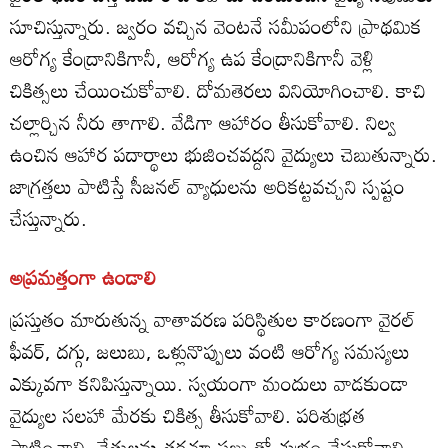
సూచిస్తున్నారు. జ్వరం వచ్చిన వెంటనే సమీపంలోని ప్రాథమిక
ఆరోగ్య కేంద్రానికిగానీ, ఆరోగ్య ఉప కేంద్రానికిగానీ వెళ్లి
చికిత్సలు చేయించుకోవాలి. దోమతెరలు వినియోగించాలి. కాచి
చల్లార్చిన నీరు తాగాలి. వేడిగా ఆహారం తీసుకోవాలి. నిల్వ
ఉంచిన ఆహార పదార్థాలు భుజించవద్దని వైద్యులు చెబుతున్నారు.
జాగ్రత్తలు పాటిస్తే సీజనల్‌ వ్యాధులను అరికట్టవచ్చని స్పష్టం
చేస్తున్నారు.
అప్రమత్తంగా ఉండాలి
ప్రస్తుతం మారుతున్న వాతావరణ పరిస్థితుల కారణంగా వైరల్‌
ఫీవర్‌, దగ్గు, జలుబు, ఒళ్లునొప్పులు వంటి ఆరోగ్య సమస్యలు
ఎక్కువగా కనిపిస్తున్నాయి. స్వయంగా మందులు వాడకుండా
వైద్యుల సలహా మేరకు చికిత్స తీసుకోవాలి. పరిశుభ్రత
పాటించాలి. చేతులను తరచూ సబ్బుతో శుభ్రం చేసుకోవాలి.