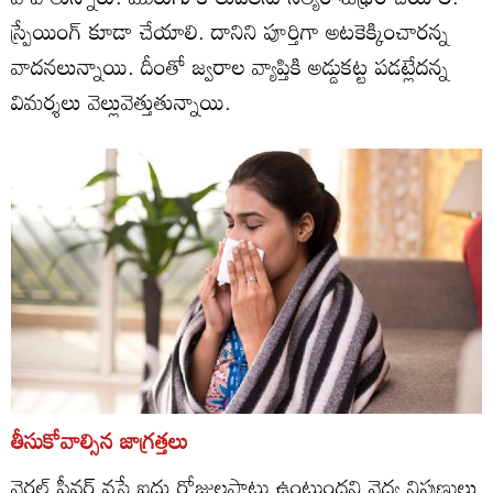
స్ర్పేయింగ్‌ కూడా చేయాలి. దానిని పూర్తిగా అటకెక్కించారన్న
వాదనలున్నాయి. దీంతో జ్వరాల వ్యాప్తికి అడ్డుకట్ట పడట్లేదన్న
విమర్శలు వెల్లువెత్తుతున్నాయి.
తీసుకోవాల్సిన జాగ్రత్తలు
వైరల్‌ ఫీవర్‌ వస్తే ఐదు రోజులపాటు ఉంటుందని వైద్య నిపుణులు