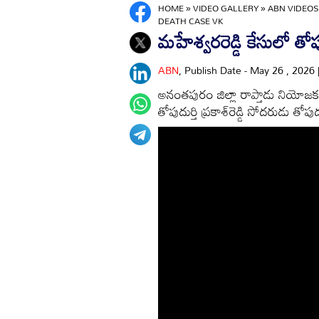
HOME
»
VIDEO GALLERY
»
ABN VIDEOS
DEATH CASE VK
మహేశ్వరరెడ్డి కేసులో తోపుదు
ABN
, Publish Date - May 26 , 2026
అనంతపురం జిల్లా రాప్తాడు నియోజకవ
తోపుదుర్తి ప్రకాశ్‌రెడ్డి సోదరుడు తోపుద