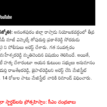
జ్యోతి):
అనంతపురం జిల్లా రాప్తాడు నియోజకవర్గంలో తీవ్ర
మాజీ ఎమ్మెల్యే తోపుదుర్తి ప్రకాశ్‌రెడ్డి సోదరుడు
ెడ్డి) ని పోలీసులు అరెస్ట్ చేశారు. గత సంవత్సరం
తి మహేశ్వరరెడ్డి మృతిచెందిన విషయం తెలిసిందే. అయితే,
సోదరులే హత్య చేశారంటూ ఆయన కుటుంబ సభ్యులు అనుమానం
ి రాజశేఖరరెడ్డి, జైపాల్‌రెడ్డిలని అరెస్ట్ చేసి మేజిస్ట్రేట్
 రోజుల పాటు మేజిస్ట్రేట్ వారికి రిమాండ్ విధించారు.
 స్టార్టప్‌లను ప్రోత్సహిస్తాం: సీఎం చంద్రబాబు