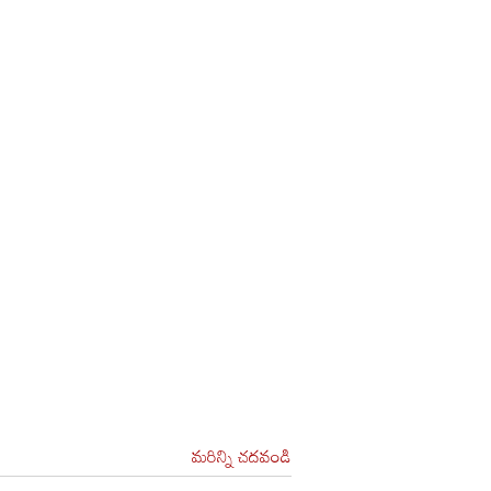
మరిన్ని చదవండి