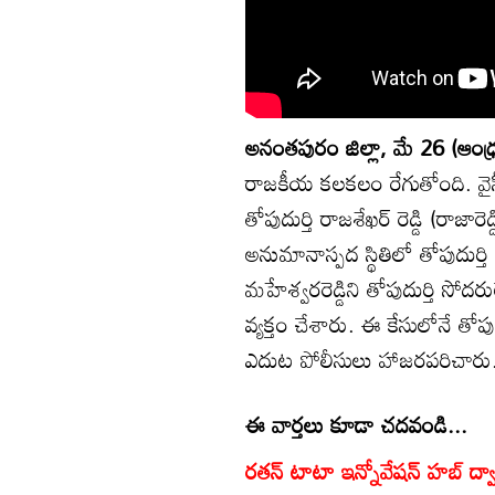
అనంతపురం జిల్లా, మే 26 (ఆంధ్ర
రాజకీయ కలకలం రేగుతోంది. వైసీపీ 
తోపుదుర్తి రాజశేఖర్ రెడ్డి (రాజార
అనుమానాస్పద స్థితిలో తోపుదుర్
మహేశ్వరరెడ్డిని తోపుదుర్తి 
వ్యక్తం చేశారు. ఈ కేసులోనే తోపుదుర్త
ఎదుట పోలీసులు హాజరపరిచారు. 14
ఈ వార్తలు కూడా చదవండి...
రతన్ టాటా ఇన్నోవేషన్ హబ్ ద్వారా