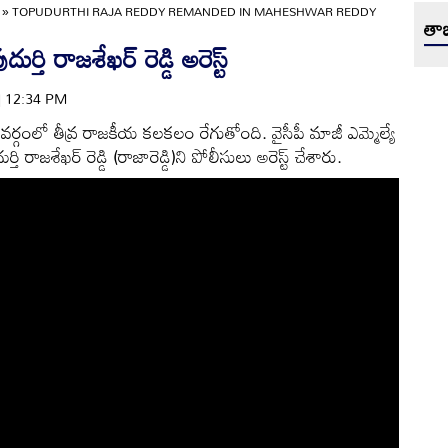
»
TOPUDURTHI RAJA REDDY REMANDED IN MAHESHWAR REDDY
తాజ
ర్తి రాజశేఖర్ రెడ్డి అరెస్ట్
 | 12:34 PM
ర్గంలో తీవ్ర రాజకీయ కలకలం రేగుతోంది. వైసీపీ మాజీ ఎమ్మెల్యే
ుర్తి రాజశేఖర్ రెడ్డి (రాజారెడ్డి)ని పోలీసులు అరెస్ట్ చేశారు.