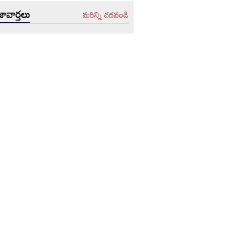
ావార్తలు
మరిన్ని చదవండి