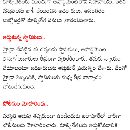
కూల్చివేతలకు ముందుగా అపార్ట్‌మెంట్‌లోని నివాసాలను, ఇతర
వస్తువులను ఖాళీ చేయించిన అధికారులు, అనంతరం
బుల్డోజర్లతో కూల్చివేత పనులు ప్రారంభించారు.
అడ్డుకున్న స్థానికులు..
హైడ్రా చేపట్టిన ఈ చర్యలను స్థానికులు, అపార్ట్‌మెంట్
కొనుగోలుదారులు తీవ్రంగా వ్యతిరేకించారు. తమకు న్యాయం
చేయాలంటూ అధికారులను అడ్డుకునే ప్రయత్నం చేశారు. దీంతో
హైడ్రా సిబ్బందికి, స్థానికులకు మధ్య తీవ్ర వాగ్వాదం
చోటుచేసుకుంది.
పోలీసుల మోహరింపు..
పరిస్థితి అదుపు తప్పకుండా ఉండేందుకు ఐలాపూర్‌లో భారీగా
పోలీసులను మోహరించారు. కూల్చివేతలను అడ్డుకోవడానికి