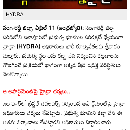
HYDRA
సంగారెడ్డి జిల్లా, ఏప్రిల్ 11 (ఆంధ్రజ్యోతి):
సంగారెడ్డి జిల్లా
పరిధిలోని ఐలాపూర్‌లో ప్రభుత్వ భూముల పరిరక్షణే ధ్యేయంగా
హైడ్రా
(HYDRA)
అధికారులు భారీ కూల్చివేతలకు శ్రీకారం
చుట్టారు. ప్రభుత్వ స్థలాలను కబ్జా చేసి నిర్మించిన కట్టడాలను
తొలగించే ప్రక్రియలో భాగంగా అక్కడ తీవ్ర ఉద్రిక్త పరిస్థితులు
నెలకొన్నాయి.
ఆ అపార్ట్‌మెంట్‌పై హైడ్రా చర్యలు..
ఐలాపూర్‌లో క్రిస్టల్ డెవలపర్స్ నిర్మించిన అపార్ట్‌మెంట్‌పై హైడ్రా
అధికారులు చర్యలు చేపట్టారు. ప్రభుత్వ భూమిని కబ్జా చేసి ఈ
అక్రమ నిర్మాణాలు చేపట్టారని అధికారులు నిర్ధారించారు.