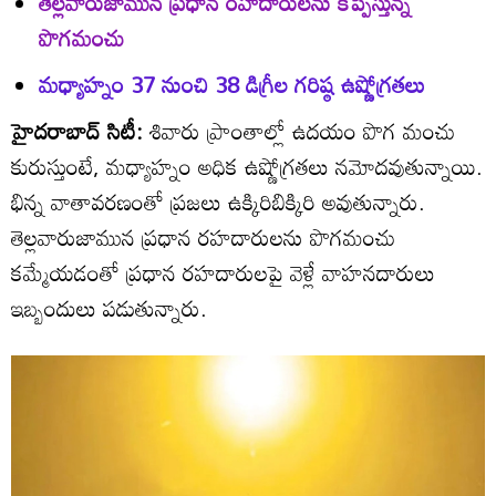
తెల్లవారుజామున ప్రధాన రహదారులను కప్పేస్తున్న
పొగమంచు
మధ్యాహ్నం 37 నుంచి 38 డిగ్రీల గరిష్ఠ ఉష్ణోగ్రతలు
హైదరాబాద్‌ సిటీ:
శివారు ప్రాంతాల్లో ఉదయం పొగ మంచు
కురుస్తుంటే, మధ్యాహ్నం అధిక ఉష్ణోగ్రతలు నమోదవుతున్నాయి.
భిన్న వాతావరణంతో ప్రజలు ఉక్కిరిబిక్కిరి అవుతున్నారు.
తెల్లవారుజామున ప్రధాన రహదారులను పొగమంచు
కమ్మేయడంతో ప్రధాన రహదారులపై వెళ్లే వాహనదారులు
ఇబ్బందులు పడుతున్నారు.