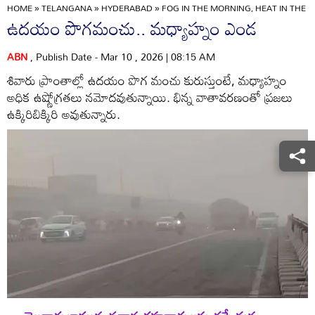
HOME
»
TELANGANA
»
HYDERABAD
»
FOG IN THE MORNING, HEAT IN TH
ఉదయం పొగమంచు.. మధ్యాహ్నం ఎండ
ABN
, Publish Date - Mar 10 , 2026 | 08:15 AM
శివారు ప్రాంతాల్లో ఉదయం పొగ మంచు కురుస్తుంటే, మధ్యాహ్నం
అధిక ఉష్ణోగ్రతలు నమోదవుతున్నాయి. భిన్న వాతావరణంతో ప్రజలు
ఉక్కిరిబిక్కిరి అవుతున్నారు.