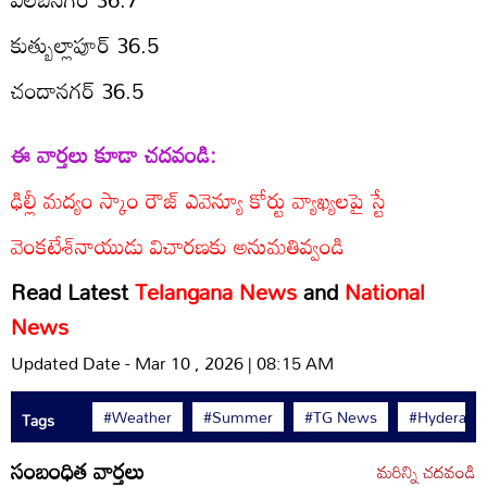
కుత్బుల్లాపూర్‌ 36.5
చందానగర్‌ 36.5
ఈ వార్తలు కూడా చదవండి:
ఢిల్లీ మద్యం స్కాం రౌజ్‌ ఎవెన్యూ కోర్టు వ్యాఖ్యలపై స్టే
వెంకటేశ్‌నాయుడు విచారణకు అనుమతివ్వండి
Read Latest
Telangana News
and
National
News
Updated Date - Mar 10 , 2026 | 08:15 AM
#Weather
#Summer
#TG News
#Hyderaba
Tags
సంబంధిత వార్తలు
మరిన్ని చదవండి