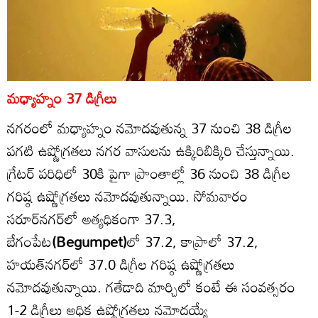
మధ్యాహ్నం 37 డిగ్రీలు
నగరంలో మధ్యాహ్నం నమోదవుతున్న 37 నుంచి 38 డిగ్రీల
పగటి ఉష్ణోగ్రతలు నగర వాసులను ఉక్కిరిబిక్కిరి చేస్తున్నాయి.
గ్రేటర్‌ పరిధిలో 30కి పైగా ప్రాంతాల్లో 36 నుంచి 38 డిగ్రీల
గరిష్ఠ ఉష్ణోగ్రతలు నమోదవుతున్నాయి. సోమవారం
సరూర్‌నగర్‌లో అత్యధికంగా 37.3,
బేగంపేట
(Begumpet)
లో 37.2, కాప్రాలో 37.2,
హయత్‌నగర్‌లో 37.0 డిగ్రీల గరిష్ఠ ఉష్ణోగ్రతలు
నమోదవుతున్నాయి. గతేడాది మార్చిలో కంటే ఈ సంవత్సరం
1-2 డిగ్రీలు అధిక ఉష్ణోగ్రతలు నమోదయ్యే