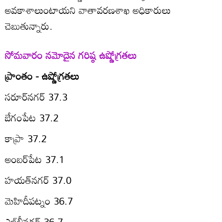
అవకాశాలుంటాయని వాతావరణశాఖ అధికారులు
చెబుతున్నారు.
సోమవారం నమోదైన గరిష్ఠ ఉష్ణోగ్రతలు
ప్రాంతం - ఉష్ణోగ్రతలు
సరూర్‌నగర్‌ 37.3
బేగంపేట 37.2
కాప్రా 37.2
అంబర్‌పేట 37.1
హయత్‌నగర్‌ 37.0
మెహిదీపట్నం 36.7
ఎల్‌బీనగర్‌ 36.7