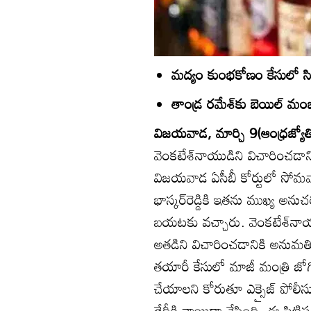
మద్యం కుంభకోణం కేసులో సిట్
తాండ్ర రమేశ్‌కు బెయిల్‌ మ
విజయవాడ, మార్చి 9(ఆంధ్రజ్యోత
వెంకటేశ్‌నాయుడిని విచారించడాన
విజయవాడ ఏసీబీ కోర్టులో సోమవారం
భాస్కర్‌రెడ్డికి ఇతను ముఖ్య అనుచ
బయటకు వచ్చారు. వెంకటేశ్‌నాయ
అతడిని విచారించడానికి అనుమతి ఇవ
తయారీ కేసులో మాజీ మంత్రి జోగ
చేయాలని కోరుతూ ఎక్సైజ్‌ పోలీస
తేదీకి వాయిదా వేసింది. ఈ పిటిష