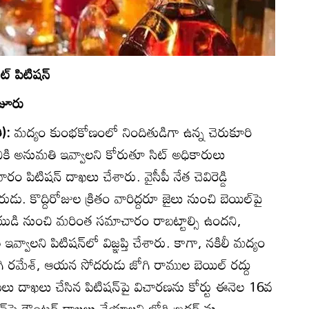
‌ పిటిషన్‌
ంజూరు
ి):
మద్యం కుంభకోణంలో నిందితుడిగా ఉన్న చెరుకూరి
ికి అనుమతి ఇవ్వాలని కోరుతూ సిట్‌ అధికారులు
 పిటిషన్‌ దాఖలు చేశారు. వైసీపీ నేత చెవిరెడ్డి
రుడు. కొద్దిరోజుల క్రితం వారిద్దరూ జైలు నుంచి బెయిల్‌పై
ుడి నుంచి మరింత సమాచారం రాబట్టాల్సి ఉందని,
్వాలని పిటిషన్‌లో విజ్ఞప్తి చేశారు. కాగా, నకిలీ మద్యం
ి రమేశ్‌, ఆయన సోదరుడు జోగి రాముల బెయిల్‌ రద్దు
ులు దాఖలు చేసిన పిటిషన్‌పై విచారణను కోర్టు ఈనెల 16వ
న్‌పై కౌంటర్‌ దాఖలు చేయాలని జోగి బ్రదర్స్‌ను