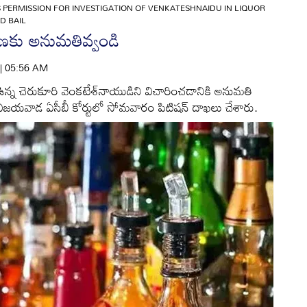
S PERMISSION FOR INVESTIGATION OF VENKATESHNAIDU IN LIQUOR
D BAIL
రణకు అనుమతివ్వండి
 | 05:56 AM
్న చెరుకూరి వెంకటేశ్‌నాయుడిని విచారించడానికి అనుమతి
 విజయవాడ ఏసీబీ కోర్టులో సోమవారం పిటిషన్‌ దాఖలు చేశారు.