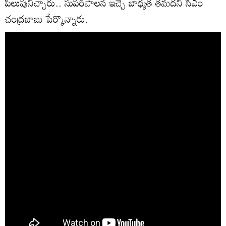
పిలుపునిచ్చారు.. సుపరిపాలన ఇచ్చే బాధ్యత తమదని సీఎం
చంద్రబాబు పేర్కొన్నారు.