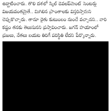
ఉద్ఘాటించారు. తొలి దశలో స్కిల్ డెవలప్‌మెంట్ సెంటర్లు
విజయవంతమైతే.. మిగిలిన ప్రాంతాలకు విస్తరిస్తామని
చెప్పుకొచ్చారు. తానూ రైతు కుటుంబం నుంచే వచ్చానని.. వారి
కష్టం తనకు తెలుసునని ప్రస్తావించారు. జగన్ హయాంలో
ప్రజలు, నేతలు బయట తిరిగే పరిస్థితి లేదని పేర్కొన్నారు.