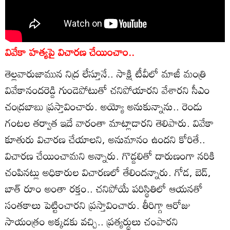
వివేకా హత్యపై విచారణ చేయించాం..
తెల్లవారుజామున నిద్ర లేస్తూనే.. సాక్షి టీవీలో మాజీ మంత్రి
వివేకానందరెడ్డి గుండెపోటుతో చనిపోయారని వేశారని సీఎం
చంద్రబాబు ప్రస్తావించారు. అయ్యో అనుకున్నాను.. రెండు
గంటల తర్వాత ఇదే వారంతా మాట్లాడారని తెలిపారు. వివేకా
కూతురు విచారణ చేయాలని, అనుమానం ఉందని కోరితే..
విచారణ చేయించామని అన్నారు. గొడ్డలితో దారుణంగా నరికి
చంపినట్లు అధికారుల విచారణలో తేలిందన్నారు. గోడ, బెడ్,
బాత్ రూం అంతా రక్తం.. చనిపోయే పరిస్థితిలో ఆయనతో
సంతకాలు పెట్టించారని ప్రస్తావించారు. తీరిగ్గా ఆరోజు
సాయంత్రం అక్కడకు వచ్చి.. ప్రత్యర్థులు చంపారని