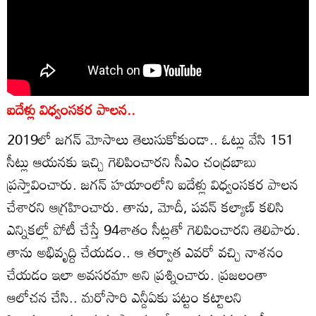
ఐదేళ్లు విధ్వంసకర పాలన..
2019లో జగన్ మోసాలు తెలుసుకోకుండా.. ఓట్లు వేసి 151
సీట్లు ఆయనకు ఇచ్చి గెలిపించారని సీఎం చంద్రబాబు
ప్రస్తావించారు. జగన్ హయాంలోని ఐదేళ్లు విధ్వంసకర పాలన
చేశారని ఆగ్రహించారు. తాను, మోదీ, పవన్ కల్యాణ్ కలిసి
ఎన్నికల్లో పోటీ చేస్తే 94శాతం సీట్లతో గెలిపించారని తెలిపారు.
తాను అభివృద్ది చేయడం.. ఆ తర్వాత ఎవరో వచ్చి నాశనం
చేయడం ఇలా అవసరమా అని ప్రశ్నించారు. ప్రజలంతా
ఆలోచన చేసి.. మరోసారి ఎన్డీఏకు పట్టం కట్టాలని