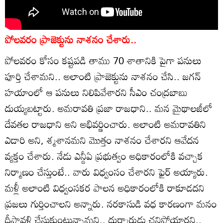
పోలవరం ప్రాజెక్టును నాశనం చేశారు..
పోలవరం కోసం కష్టపడి తాము 70 శాతానికి పైగా పనులు
పూర్తి చేశామని.. అలాంటి ప్రాజెక్టును నాశనం చేసి.. జగన్
హయాంలో ఆ పనులు నిలిపివేశారని సీఎం చంద్రబాబు
దుయ్యబట్టారు. అమరావతి ప్రజా రాజధాని.. మన మైథాలజీలో
దేవతల రాజధాని అని అభివర్ణించారు. అలాంటి అమరావతిని
ఎడారి అని, శ్మశానమని మొత్తం నాశనం చేశారని ఆవేదన
వ్యక్తం చేశారు. నేడు ఎన్డీఏ ప్రభుత్వం అధికారంలోకి వచ్చాక
నిర్మాణం చేస్తుంటే.. వారు విధ్వంసం చేశారని ఫైర్ అయ్యారు.
మళ్లీ అలాంటి విధ్వంసకర పాలన అధికారంలోకి రాకూడదని
ప్రజలు గుర్తించాలని అన్నారు. నరకాసుడి వధ కారణంగా మనం
దీపావళి చేసుకుంటున్నామని.. దుర్మార్గుడు చనిపోయారని..