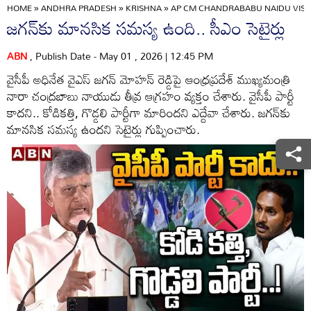
HOME
»
ANDHRA PRADESH
»
KRISHNA
»
AP CM CHANDRABABU NAIDU VISIT
జగన్‌కు మానసిక సమస్య ఉంది.. సీఎం సెటైర్లు
ABN
, Publish Date - May 01 , 2026 | 12:45 PM
వైసీపీ అధినేత వైఎస్ జగన్ మోహన్ రెడ్డిపై ఆంధ్రప్రదేశ్ ముఖ్యమంత్రి
నారా చంద్రబాబు నాయుడు తీవ్ర ఆగ్రహం వ్యక్తం చేశారు. వైసీపీ పార్టీ
కాదని.. కోడికత్తి, గొడ్డలి పార్టీగా మారిందని ఎద్దేవా చేశారు. జగన్‌కు
మానసిక సమస్య ఉందని సెటైర్లు గుప్పించారు.