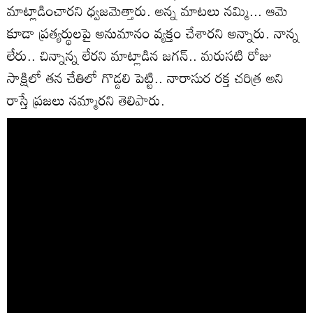
మాట్లాడించారని ధ్వజమెత్తారు. అన్న మాటలు నమ్మి... ఆమె
కూడా ప్రత్యర్థులపై అనుమానం వ్యక్తం చేశారని అన్నారు. నాన్న
లేరు.. చిన్నాన్న లేరని మాట్లాడిన జగన్.. మరుసటి రోజు
సాక్షిలో తన చేతిలో గొడ్డలి పెట్టి.. నారాసుర రక్త చరిత్ర అని
రాస్తే ప్రజలు నమ్మారని తెలిపారు.