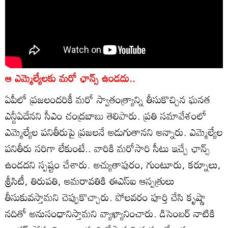
ఆ ఎమ్మెల్యేలకు మరో ఛాన్స్ ఉండదు..
ఏపీలో ప్రజలందరికీ మరో స్వాతంత్య్రాన్ని తీసుకొచ్చిన ఘనత
ఎన్డీఏదేనని సీఎం చంద్రబాబు తెలిపారు. ప్రతి సమావేశంలో
ఎమ్మెల్యేల పనితీరుపై ప్రజలనే అడుగుతానని అన్నారు. ఎమ్మెల్యేల
పనితీరు సరిగా లేకుంటే.. వారికి మరోసారి సీటు ఇచ్చే ఛాన్స్
ఉండదని స్పష్టం చేశారు. అచ్యుతాపురం, గుంటూరు, కర్నూలు,
శ్రీసిటీ, తిరుపతి, అమరావతికి ఈఎస్‌ఐ ఆస్పత్రులు
తీసుకువస్తామని చెప్పుకొచ్చారు. పోలవరం పూర్తి చేసి కృష్ణా
నదితో అనుసంధానిస్తామని వ్యాఖ్యానించారు. డిసెంబర్ నాటికి