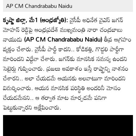
AP CM Chandrababu Naidu
కృష్ణా జిల్లా, మే1 (ఆంధ్రజ్యోతి):
వైసీపీ అధినేత వైఎస్ జగన్
మోహన్ రెడ్డిపై ఆంధ్రప్రదేశ్ ముఖ్యమంత్రి నారా చంద్రబాబు
నాయుడు
(AP CM Chandrababu Naidu)
తీవ్ర ఆగ్రహం
వ్యక్తం చేశారు. వైసీపీ పార్టీ కాదని.. కోడికత్తి, గొడ్డలి పార్టీగా
మారిందని ఎద్దేవా చేశారు. జగన్‌కు మానసిక సమస్య ఉందని
సెటైర్లు గుప్పించారు. ప్రజలు అవకాశం ఇస్తే రాష్ట్రాన్ని నాశనం
చేశారని.. అలా చేయడమే ఆయనకు అలవాటుగా మారిందని
విమర్శించారు. ఆయన మానసిక పరిస్థితి అందరినీ మోసం
చేయడమేనని.. ఆ తర్వాత మాట మార్చడమే పనిగా
పెట్టుకున్నారని ఆక్షేపించారు.