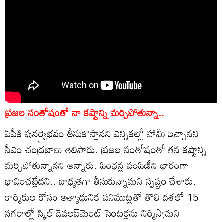
ప్రజల సంతోషంతో నా కష్టాన్ని మర్చిపోతున్నా..
ఏపీకి పునర్వైభవం తీసుకొస్తానని ఎన్నికల్లో హామీ ఇచ్చానని
సీఎం చంద్రబాబు తెలిపారు. ప్రజల సంతోషంతో తన కష్టాన్ని
మర్చిపోతున్నానని అన్నారు. పింఛన్ల పంపిణీని భారంగా
భావించట్లేదని.. బాధ్యతగా తీసుకున్నామని స్పష్టం చేశారు.
కార్మికుల కోసం అత్యాధునిక పనిముట్లతో తొలి దశలో 15
నగరాల్లో స్కిల్ డెవలప్‌మెంట్ సెంటర్లను నిర్మిస్తామని