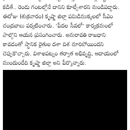
కడితే.. రెండు గంటల్లోనే దానిని కూల్చేశారని మండిపడ్డారు.
ఈరోజు (శుక్రవారం) కృష్ణా జిల్లా పమిడిముక్కలలో సీఎం
చంద్రబాబు పర్యటించారు. ‘పేదల సేవలో’ కార్యక్రమంలో
పాల్గొని ఆయన ప్రసంగించారు. అమరావతి రాజధాని
కావడంతో స్థానిక రైతుల దశా దిశ మారిపోయిందని
చెప్పుకొచ్చారు. విశాఖపట్నం తర్వాత అభివృద్ధి, ఆదాయంలో
ముందుండేది కృష్ణా జిల్లా అని పేర్కొన్నారు.