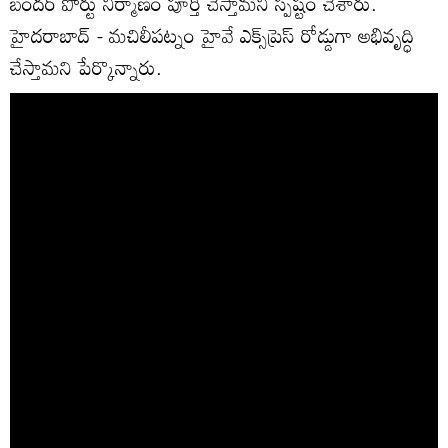
బందర్ పోర్టు నిర్మాణం పూర్తి చేస్తామని స్పష్టం చేశారు.
హైదరాబాద్‌ - మచిలీపట్నం హైవే ఎక్స్‌ప్రెస్ రోడ్డుగా అభివృద్ధి
చేస్తామని పేర్కొన్నారు.