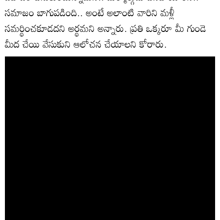
సమాజం బాగుపడింది.. అంటే అలాంటి వారిని మళ్లీ
సమర్థించకూడదని అర్థమని అన్నారు. ప్రతి ఒక్కరూ మీ గుండె
మీద చేయి వేసుకుని ఆలోచన చేయాలని కోరారు.