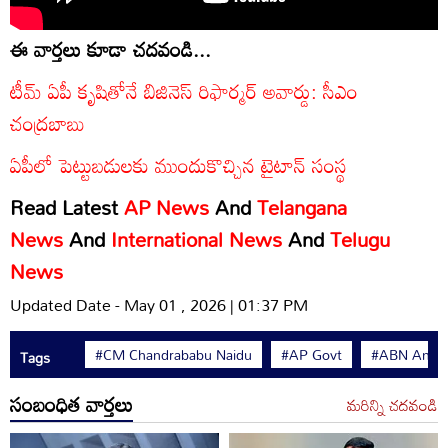
ఈ వార్తలు కూడా చదవండి...
టీమ్ ఏపీ కృషితోనే బిజినెస్ రిఫార్మర్ అవార్డు: సీఎం
చంద్రబాబు
ఏపీలో పెట్టుబడులకు ముందుకొచ్చిన టైటాన్ సంస్థ
Read Latest
AP News
And
Telangana
News
And
International News
And
Telugu
News
Updated Date - May 01 , 2026 | 01:37 PM
#CM Chandrababu Naidu
#AP Govt
#ABN Andhr
Tags
సంబంధిత వార్తలు
మరిన్ని చదవండి