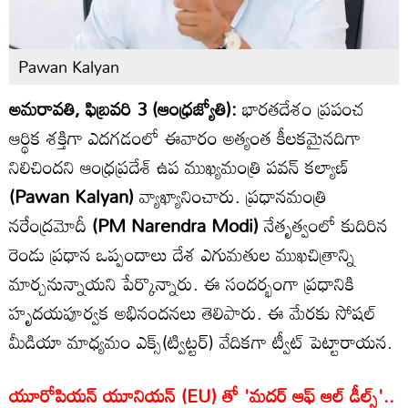
Pawan Kalyan
అమరావతి, ఫిబ్రవరి 3 (ఆంధ్రజ్యోతి):
భారతదేశం ప్రపంచ
ఆర్థిక శక్తిగా ఎదగడంలో ఈవారం అత్యంత కీలకమైనదిగా
నిలిచిందని ఆంధ్రప్రదేశ్ ఉప ముఖ్యమంత్రి పవన్ కల్యాణ్
(Pawan Kalyan)
వ్యాఖ్యానించారు. ప్రధానమంత్రి
నరేంద్రమోదీ
(PM Narendra Modi)
నేతృత్వంలో కుదిరిన
రెండు ప్రధాన ఒప్పందాలు దేశ ఎగుమతుల ముఖచిత్రాన్ని
మార్చనున్నాయని పేర్కొన్నారు. ఈ సందర్భంగా ప్రధానికి
హృదయపూర్వక అభినందనలు తెలిపారు. ఈ మేరకు సోషల్
మీడియా మాధ్యమం ఎక్స్(ట్విట్టర్) వేదికగా ట్వీట్ పెట్టారాయన.
యూరోపియన్ యూనియన్ (EU) తో 'మదర్ ఆఫ్ ఆల్ డీల్స్'..