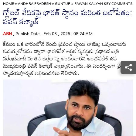
HOME
»
ANDHRA PRADESH
»
GUNTUR
»
PAWAN KALYAN KEY COMMENTS ON
గ్లోబల్ వేదికపై భారత్ స్థానం మరింత బలోపేతం:
పవన్ కల్యాణ్
ABN
, Publish Date - Feb 03 , 2026 | 08:24 AM
కేవలం ఒక వారంలోనే రెండు ప్రపంచ స్థాయి వాణిజ్య ఒప్పందాలను
కుదుర్చుకోవడం ద్వారా భారతదేశ ఆర్థిక వ్యవస్థకు ప్రధానమంత్రి
నరేంద్రమోదీ నూతన ఉత్తేజాన్ని అందించారని ఆంధ్రప్రదేశ్ ఉప
ముఖ్యమంత్రి పవన్ కల్యాణ్ వ్యాఖ్యానించారు. ఈ సందర్భంగా ప్రధానికి
హృదయపూర్వక అభినందనలు తెలిపారు.