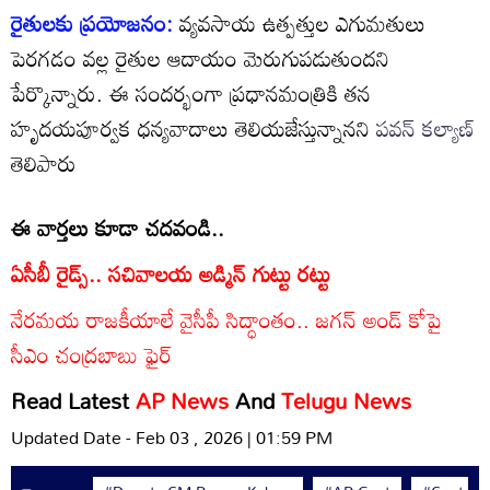
రైతులకు ప్రయోజనం:
వ్యవసాయ ఉత్పత్తుల ఎగుమతులు
పెరగడం వల్ల రైతుల ఆదాయం మెరుగుపడుతుందని
పేర్కొన్నారు. ఈ సందర్భంగా ప్రధానమంత్రికి తన
హృదయపూర్వక ధన్యవాదాలు తెలియజేస్తున్నానని
పవన్ కల్యాణ్
తెలిపారు
ఈ వార్తలు కూడా చదవండి..
ఏసీబీ రైడ్స్.. సచివాలయ అడ్మిన్ గుట్టు రట్టు
నేరమయ రాజకీయాలే వైసీపీ సిద్ధాంతం.. జగన్ అండ్ కోపై
సీఎం చంద్రబాబు ఫైర్
Read Latest
AP News
And
Telugu News
Updated Date - Feb 03 , 2026 | 01:59 PM