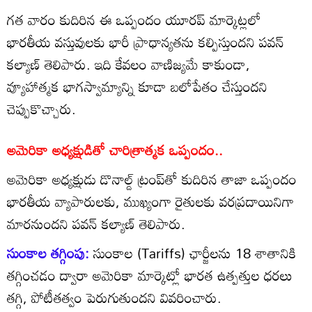
గత వారం కుదిరిన ఈ ఒప్పందం యూరప్ మార్కెట్లలో
భారతీయ వస్తువులకు భారీ ప్రాధాన్యతను కల్పిస్తుందని పవన్
కల్యాణ్ తెలిపారు. ఇది కేవలం వాణిజ్యమే కాకుండా,
వ్యూహాత్మక భాగస్వామ్యాన్ని కూడా బలోపేతం చేస్తుందని
చెప్పుకొచ్చారు.
అమెరికా అధ్యక్షుడితో చారిత్రాత్మక ఒప్పందం..
అమెరికా అధ్యక్షుడు డొనాల్డ్ ట్రంప్‌తో కుదిరిన తాజా ఒప్పందం
భారతీయ వ్యాపారులకు, ముఖ్యంగా రైతులకు వరప్రదాయినిగా
మారనుందని పవన్ కల్యాణ్ తెలిపారు.
సుంకాల తగ్గింపు:
సుంకాల (Tariffs) ఛార్జీలను 18 శాతానికి
తగ్గించడం ద్వారా అమెరికా మార్కెట్లో భారత ఉత్పత్తుల ధరలు
తగ్గి, పోటీతత్వం పెరుగుతుందని వివరించారు.