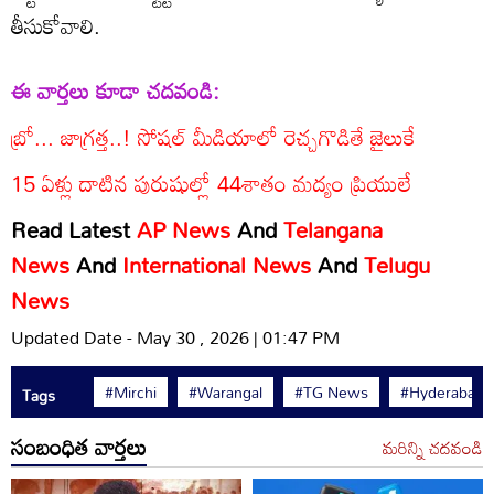
తీసుకోవాలి.
ఈ వార్తలు కూడా చదవండి:
బ్రో... జాగ్రత్త..! సోషల్‌ మీడియాలో రెచ్చగొడితే జైలుకే
15 ఏళ్లు దాటిన పురుషుల్లో 44శాతం మద్యం ప్రియులే
Read Latest
AP News
And
Telangana
News
And
International News
And
Telugu
News
Updated Date - May 30 , 2026 | 01:47 PM
#Mirchi
#Warangal
#TG News
#Hyderabad
Tags
సంబంధిత వార్తలు
మరిన్ని చదవండి