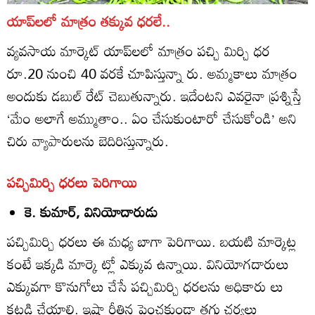
యాప్‌లలో మాత్రం తక్కువ ధరలే..
వ్యవసాయ మార్కెట్‌ యాప్‌లలో మాత్రం పచ్చి మిర్చి ధర
రూ.20 నుంచి 40 వరకే చూపిస్తున్నా రు. అమ్మకాలు మాత్రం
అందుకు డబుల్‌ రేట్‌ చెబుతున్నారు. ఇదేంటని ఎవరైనా ప్రశ్నిస్తే
‘మేం అలాగే అమ్ముతాం.. ఏం చేసుకుంటారో చేసుకోండి’ అని
చిరు వ్యాపారులను బెదిరిస్తున్నారు.
పచ్చిమిర్చి ధరలు పెరిగాయి
కె. కుమార్‌, వినియోదారుడు
పచ్చిమిర్చి ధరలు ఈ మధ్య బాగా పెరిగాయి. బయటి మార్కెట్ల
కంటే ఇక్కడి మార్కె ట్లో ఎక్కువ ఉన్నాయి. వినియోగదారులు
ఎక్కువగా కొనుగోలు చేసే పచ్చిమిర్చి ధరలను అధికారు లు
కట్టడి చేయాలి. ఇష్ట్టారీతిన పెంచకుండా తగు చర్యలు