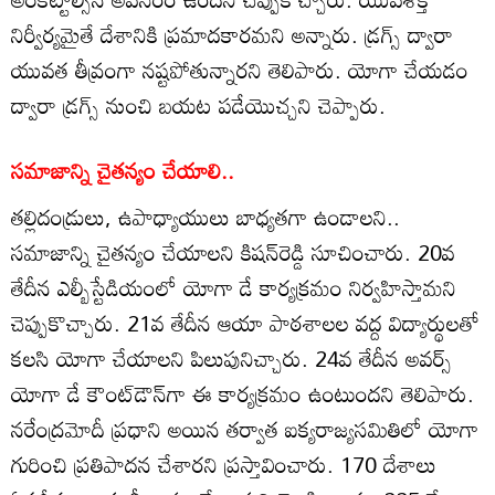
నిర్వీర్యమైతే దేశానికి ప్రమాదకారమని అన్నారు. డ్రగ్స్ ద్వారా
యువత తీవ్రంగా నష్టపోతున్నారని తెలిపారు. యోగా చేయడం
ద్వారా డ్రగ్స్ నుంచి బయట పడేయొచ్చని చెప్పారు.
సమాజాన్ని చైతన్యం చేయాలి..
తల్లిదండ్రులు, ఉపాధ్యాయులు బాధ్యతగా ఉండాలని..
సమాజాన్ని చైతన్యం చేయాలని కిషన్‌రెడ్డి సూచించారు. 20వ
తేదీన ఎల్బీస్టేడియంలో యోగా డే కార్యక్రమం నిర్వహిస్తామని
చెప్పుకొచ్చారు. 21వ తేదీన ఆయా పాఠశాలల వద్ద విద్యార్థులతో
కలసి యోగా చేయాలని పిలుపునిచ్చారు. 24వ తేదీన అవర్స్
యోగా డే కౌంట్‌డౌన్‌‌గా ఈ కార్యక్రమం ఉంటుందని తెలిపారు.
నరేంద్రమోదీ ప్రధాని అయిన తర్వాత ఐక్యరాజ్యసమితిలో యోగా
గురించి ప్రతిపాదన చేశారని ప్రస్తావించారు. 170 దేశాలు