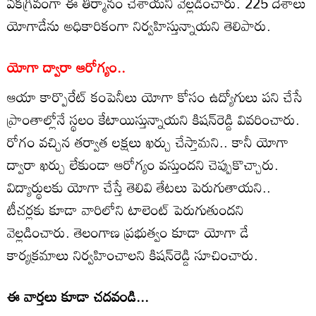
ఏకగ్రీవంగా ఈ తీర్మానం చేశాయని వెల్లడించారు. 225 దేశాలు
యోగాడేను అధికారికంగా నిర్వహిస్తున్నాయని తెలిపారు.
యోగా ద్వారా ఆరోగ్యం..
ఆయా కార్పొరేట్ కంపెనీలు యోగా కోసం ఉద్యోగులు పని చేసే
ప్రాంతాల్లోనే స్థలం కేటాయిస్తున్నాయని కిషన్‌రెడ్డి వివరించారు.
రోగం వచ్చిన తర్వాత లక్షలు ఖర్చు చేస్తామని.. కానీ యోగా
ద్వారా ఖర్చు లేకుండా ఆరోగ్యం వస్తుందని చెప్పుకొచ్చారు.
విద్యార్థులకు యోగా చేస్తే తెలివి తేటలు పెరుగుతాయని..
టీచర్లకు కూడా వారిలోని టాలెంట్ పెరుగుతుందని
వెల్లడించారు. తెలంగాణ ప్రభుత్వం కూడా యోగా డే
కార్యక్రమాలు నిర్వహించాలని కిషన్‌రెడ్డి సూచించారు.
ఈ వార్తలు కూడా చదవండి...