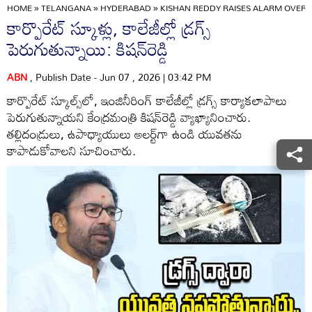
HOME
»
TELANGANA
»
HYDERABAD
»
KISHAN REDDY RAISES ALARM OVER
కార్పొరేట్ స్కూళ్లు, కాలేజీల్లో డ్రగ్స్
పెరుగుతున్నాయి: కిషన్‌రెడ్డి
ABN
, Publish Date - Jun 07 , 2026 | 03:42 PM
కార్పొరేట్ స్కూల్స్‌లో, ఇంజినీరింగ్ కాలేజీల్లో డ్రగ్స్ కార్యాకలాపాలు
పెరుగుతున్నాయని కేంద్రమంత్రి కిషన్‌రెడ్డి వ్యాఖ్యానించారు.
తల్లిదండ్రులు, ఉపాధ్యాయులు అలర్ట్‌గా ఉండి యువతను
కాపాడుకోవాలని సూచించారు.