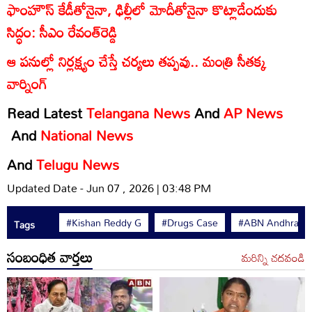
ఫాంహౌస్‌ కేడీతోనైనా, ఢిల్లీలో మోదీతోనైనా కొట్లాడేందుకు
సిద్ధం: సీఎం రేవంత్‌‌రెడ్డి
ఆ పనుల్లో నిర్లక్ష్యం చేస్తే చర్యలు తప్పవు.. మంత్రి సీతక్క
వార్నింగ్
Read Latest
Telangana News
And
AP News
And
National News
And
Telugu News
Updated Date - Jun 07 , 2026 | 03:48 PM
#Kishan Reddy G
#Drugs Case
#ABN Andhrajyo
Tags
సంబంధిత వార్తలు
మరిన్ని చదవండి