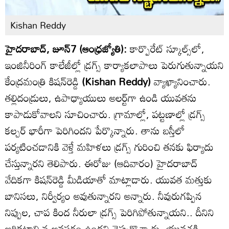
Kishan Reddy
హైదరాబాద్, జూన్7 (ఆంధ్రజ్యోతి):
కార్పొరేట్ స్కూల్స్‌లో,
ఇంజినీరింగ్ కాలేజీల్లో డ్రగ్స్ కార్యాకలాపాలు పెరుగుతున్నాయని
కేంద్రమంత్రి కిషన్‌రెడ్డి
(Kishan Reddy)
వ్యాఖ్యానించారు.
తల్లిదండ్రులు, ఉపాధ్యాయులు అలర్ట్‌గా ఉండి యువతను
కాపాడుకోవాలని సూచించారు. గ్రామాల్లో, పట్టణాల్లో డ్రగ్స్
కల్చర్ భారీగా పెరిగిందని పేర్కొన్నారు. తాను బస్తీలో
పర్యటించడానికి వెళ్తే మహిళలు డ్రగ్స్ గురించి తనకు ఫిర్యాదు
చేస్తున్నారని తెలిపారు. ఈరోజు (ఆదివారం) హైదరాబాద్
వేదికగా కిషన్‌రెడ్డి మీడియాతో మాట్లాడారు. యువత మత్తుకు
బానిసలు, నిర్వీర్యం అవుతున్నారని అన్నారు. నీవురుగప్పిన
నిప్పుల, చాప కింద నీరులా డ్రగ్స్ పెరిగిపోతున్నాయని.. దీనిని
అరికట్టాల్సిన అవసరం ఉందని చెప్పుకొచ్చారు. యువశక్తి