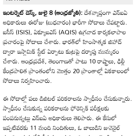
ఇంటర్నెట్ డెస్క్, జులై 8 (ఆంధ్రజ్యోతి):
దేశవ్యాప్తంగా ఎన్‌ఐఏ
అధికారులు ఈరోజు (బుధవారం) భారీగా సోదాలు చేపట్టారు.
ఐసీస్ (ISIS), ఏక్యూఐఎస్ (AQIS) ఉగ్రవాద కార్యకలాపాల
ప్రచారంపై సోదాలు చేశారు. భారత్‌లో హింసాత్మక జిహాద్
ద్వారా ఇస్లామిక్ స్టేట్ ఏర్పాటు కుట్రపై దర్యాప్తు ముమ్మరం
చేశారు. ఆంధ్రప్రదేశ్, తెలంగాణతో పాటు 10 రాష్ట్రాలు, ఢిల్లీ
కేంద్రపాలిత ప్రాంతంలోని మొత్తం 20 ప్రాంతాల్లో ఏకకాలంలో
సోదాలు నిర్వహించారు.
ఈ సోదాల్లో పలు డిజిటల్ పరికరాలను స్వాధీనం చేసుకున్నారు.
స్వాధీనం చేసుకున్న పరికరాలను ఫోరెన్సిక్ పరీక్షలకు
పంపనున్నట్లు ఎన్‌ఐఏ అధికారులు తెలిపారు. ఈ కేసులో
ఇప్పటివరకు 11 మంది నిందితులు, ఓ బాలుడిని జువెనైల్