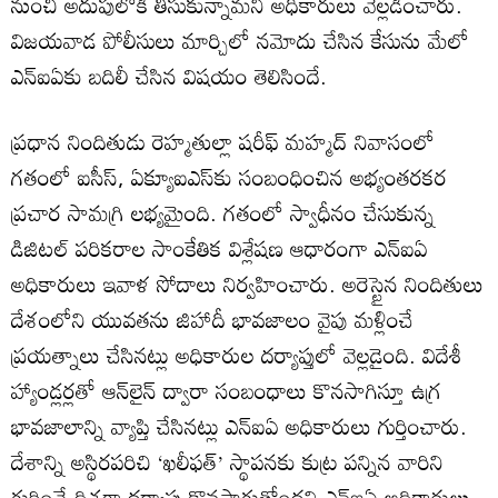
నుంచి అదుపులోకి తీసుకున్నామని అధికారులు వెల్లడించారు.
విజయవాడ పోలీసులు మార్చిలో నమోదు చేసిన కేసును మేలో
ఎన్‌ఐఏకు బదిలీ చేసిన విషయం తెలిసిందే.
ప్రధాన నిందితుడు రెహ్మతుల్లా షరీఫ్ మహ్మద్ నివాసంలో
గతంలో ఐసీస్, ఏక్యూఐఎస్‌కు సంబంధించిన అభ్యంతరకర
ప్రచార సామగ్రి లభ్యమైంది. గతంలో స్వాధీనం చేసుకున్న
డిజిటల్ పరికరాల సాంకేతిక విశ్లేషణ ఆధారంగా ఎన్‌ఐఏ
అధికారులు ఇవాళ సోదాలు నిర్వహించారు. అరెస్టైన నిందితులు
దేశంలోని యువతను జిహాదీ భావజాలం వైపు మళ్లించే
ప్రయత్నాలు చేసినట్లు అధికారుల దర్యాప్తులో వెల్లడైంది. విదేశీ
హ్యాండ్లర్లతో ఆన్‌లైన్ ద్వారా సంబంధాలు కొనసాగిస్తూ ఉగ్ర
భావజాలాన్ని వ్యాప్తి చేసినట్లు ఎన్‌ఐఏ అధికారులు గుర్తించారు.
దేశాన్ని అస్థిరపరిచి ‘ఖలీఫత్’ స్థాపనకు కుట్ర పన్నిన వారిని
గుర్తించే దిశగా దర్యాప్తు కొనసాగుతోందని ఎన్‌ఐఏ అధికారులు