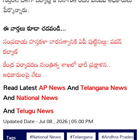
పేర్కొన్నారు.
ఈ వార్తలు కూడా చదవండి...
సంప్రదాయ హస్తకళా వారసత్వానికి ఏపీ పుట్టినిల్లు: పవన్
కల్యాణ్
కేంద్ర పర్యావరణ మంత్రిత్వ శాఖలో భారీ ప్రక్షాళన..
అధికారులపై వేటు
Read Latest
AP News
And
Telangana News
And
National News
And
Telugu News
Updated Date - Jul 08 , 2026 | 05:00 PM
#National News
#Telangana
#Andhra Pradesh
Tags