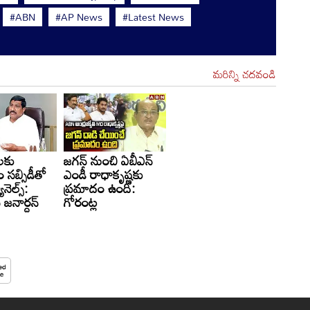
#ABN
#AP News
#Latest News
మరిన్ని చదవండి
ీలకు
జగన్‌ నుంచి ఏబీఎన్
సబ్సిడీతో
ఎండీ రాధాకృష్ణకు
నెల్స్:
ప్రమాదం ఉంది:
ీ జనార్దన్
గోరంట్ల