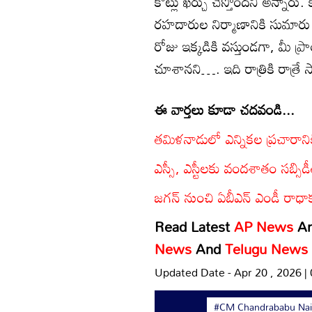
కోట్లు ఖర్చు చేస్తోందని అన్నార
రహదారుల నిర్మాణానికి సుమారు
రోజు ఇక్కడికి వస్తుండగా, మీ ప్
చూశానని…. ఇది రాత్రికి రాత్రే
ఈ వార్తలు కూడా చదవండి...
తమిళనాడులో ఎన్నికల ప్రచారాని
ఎస్సీ, ఎస్టీలకు వందశాతం సబ్సిడీతో 
జగన్‌ నుంచి ఏబీఎన్ ఎండీ రాధాక
Read Latest
AP News
A
News
And
Telugu News
Updated Date - Apr 20 , 2026 |
#CM Chandrababu Na