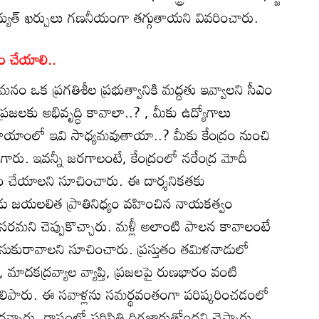
ిద్యుత్ ఖర్చులు గణనీయంగా తగ్గుతాయని వివరించారు.
ం చేయాలి..
మనం ఒక ప్రగతిశీల ప్రభుత్వానికి మద్దతు ఇవ్వాలని సీఎం
్రజలకు అభివృద్ధి కావాలా..? , మీకు ఉద్యోగాలు
ాల హయాంలో ఇవి సాధ్యమవుతాయా..? మీకు కేంద్రం నుంచి
గారు. ఇవన్నీ జరగాలంటే, కేంద్రంలో నరేంద్ర మోదీ
ం చేయాలని సూచించారు. ఈ దార్శనికతకు
డు జయలలిత ప్రాతినిధ్యం వహించిన నాయకత్వం
ని చెప్పుకొచ్చారు. మళ్లీ అలాంటి పాలన కావాలంటే
ీసుకురావాలని సూచించారు. ప్రస్తుతం తమిళనాడులో
 మాదకద్రవ్యాల వ్యాప్తి, ప్రజలపై రుణభారం వంటి
ెలిపారు. ఈ సవాళ్లను సమర్థవంతంగా పరిష్కరించడంలో
దన్నారు. రాష్ట్రంలో పరిస్థితి దిగజారుతోందని చెప్పారు.