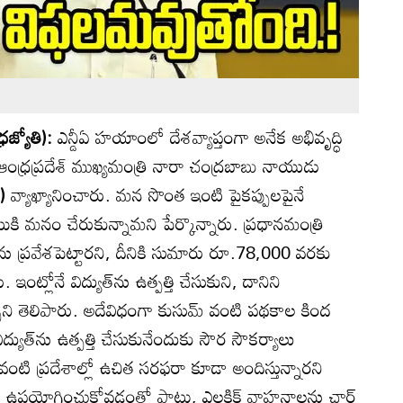
్రజ్యోతి):
ఎన్డీఏ హయాంలో దేశవ్యాప్తంగా అనేక అభివృద్ధి
ఆంధ్రప్రదేశ్ ముఖ్యమంత్రి నారా చంద్రబాబు నాయుడు
u)
వ్యాఖ్యానించారు. మన సొంత ఇంటి పైకప్పులపైనే
థాయికి మనం చేరుకున్నామని పేర్కొన్నారు. ప్రధానమంత్రి
ు ప్రవేశపెట్టారని, దీనికి సుమారు రూ.78,000 వరకు
ు. ఇంట్లోనే విద్యుత్‌ను ఉత్పత్తి చేసుకుని, దానిని
 తెలిపారు. అదేవిధంగా కుసుమ్ వంటి పథకాల కింద
ద్యుత్‌ను ఉత్పత్తి చేసుకునేందుకు సౌర సౌకర్యాలు
పీ వంటి ప్రదేశాల్లో ఉచిత సరఫరా కూడా అందిస్తున్నారని
్‌ను ఉపయోగించుకోవడంతో పాటు, ఎలక్ట్రిక్ వాహనాలను ఛార్జ్