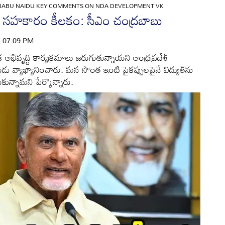
ABU NAIDU KEY COMMENTS ON NDA DEVELOPMENT VK
ేంద్రం సహకారం కీలకం: సీఎం చంద్రబాబు
 | 07:09 PM
అభివృద్ధి కార్యక్రమాలు జరుగుతున్నాయని ఆంధ్రప్రదేశ్
ు వ్యాఖ్యానించారు. మన సొంత ఇంటి పైకప్పులపైనే విద్యుత్‌ను
కున్నామని పేర్కొన్నారు.