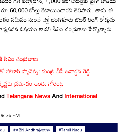
ు. కేవలం గత ఐదేళ్లలోనే, 4,000 కిలోమీటర్లకు పైగా జాతీయ
 రూ.60,000 కోట్లు కేటాయించారని తెలిపారు. తాను ఈ
రాంతం సమీపం నుంచే వెళ్లే బెంగళూరు ఔటర్ రింగ్ రోడ్డును
 సాధ్యపడిన విషయం కాదని సీఎం చంద్రబాబు పేర్కొన్నారు.
కి సీఎం చంద్రబాబు
సోలార్ ప్యానెల్స్: మంత్రి బీసీ జనార్దన్ రెడ్డి
ృష్ణకు ప్రమాదం ఉంది: గోరంట్ల
nd
Telangana News
And
International
 08:36 PM
idu
#ABN Andhrajyothy
#Tamil Nadu