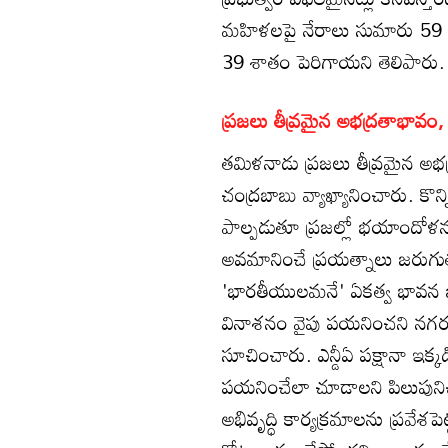
మహిళలపై నేరాలు సుమారు 59 శాత
39 శాతం పెరిగాయని తెలిపారు.
ప్రజలు తీవ్రమైన అభద్రతాభావ
తమిళనాడు ప్రజలు తీవ్రమైన అ
చంద్రబాబు వ్యాఖ్యానించారు. కొన్
పాల్పడుతూ ప్రజల్లో భయాందోళనలు
అవమానించే ప్రయత్నాలు జరుగుతు
'భారతీయులమనే' ఏకత్వ భావన బల
వినాశనం వైపు పయనించని నగరం
సూచించారు. ఎన్డీఏ పక్షానా ఇక
పయనించేలా చూడాలని పిలుపునిచ్
అభివృద్ధి కార్యక్రమాలను ప్రవేశప