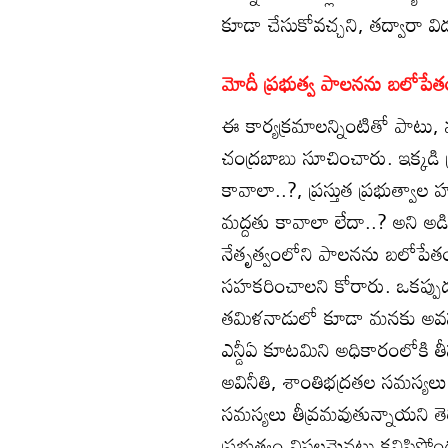
కూడా చేసుకోవచ్చని, తద్వారా వ
మోదీ ప్రభుత్వ పాలనను బలోపేత
ఈ కార్యక్రమాలన్నింటితో పాటు, 
చంద్రబాబు సూచించారు. ఇక్కడి ప
కావాలా..?, ప్రస్తుత ప్రభుత్వ
మద్దతు కావాలా లేదా..? అని అడి
నేతృత్వంలోని పాలనను బలోపేత
సహకరించాలని కోరారు. ఒకప్పు
తమిళనాడులో కూడా మనకు అవసరమ
ఎన్డీఏ కూటమిని అధికారంలోకి త
అవినీతి, శాంతిభద్రతల సమస్యలు,
సమస్యలు తీవ్రమవుతున్నాయని త
ప్రభుత్వం విఫలమైనట్లు కనిపిస్తోం