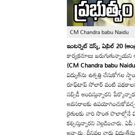
CM Chandra babu Naidu
ఇంటర్నెట్ డెస్క్, ఏప్రిల్ 20 (ఆంధ
కార్యక్రమాలు జరుగుతున్నాయని 
(CM Chandra babu Naid
విద్యుత్‌ను ఉత్పత్తి చేసుకోగల స్
రూఫ్‌టాప్ సోలార్ వంటి పథకాలన
సబ్సిడీ అందిస్తున్నారని పేర్కొన్నార
అవసరాలకు ఉపయోగించుకోవచ్చని
రైతులకు వారి సొంత పొలాల్లోనే వి
కల్పిస్తున్నారని వెల్లడించారు. ఏ
అన్నారు. దీనివల్ల వారు విద్యుత