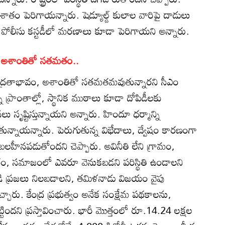
ం పెరిగాయన్నారు. షెడ్యూల్డ్ కులాల వారిపై దాడులు
 పోలీసు కస్టడీలో మరణాలు కూడా పెరిగాయని అన్నారు.
ం, అశాంతితో సతమతం..
భద్రతాభావం, అశాంతితో సతమతమవుతున్నారని సీఎం
ని ప్రాంతాల్లో, స్థానిక ముఠాలు కూడా దోపిడీలకు
 సృష్టిస్తున్నాయని అన్నారు. హిందూ ధర్మాన్ని
న్నాయన్నారు. పెరుగుతున్న విభేదాలు, ద్వేషం కారణంగా
హీనపడుతోందని చెప్పారు. అవినీతి లేని గ్రామం,
, సమాజంలో ఎవరూ వెనుకబడని పరిస్థితి ఉండాలని
్కడి ప్రజలు నిలబడాలని, తమిళనాడు విజయం వైపు
చారు. కేంద్ర ప్రభుత్వం అనేక సంక్షేమ పథకాలను,
ెట్టిందని ప్రస్తావించారు. భారీ మొత్తంలో రూ.14.24 లక్షల