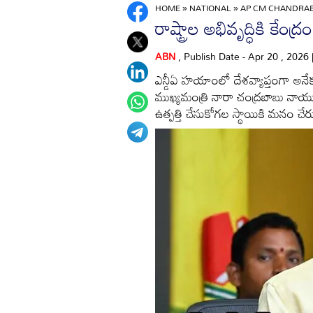
HOME
»
NATIONAL
»
AP CM CHANDRAB
రాష్ట్రాల అభివృద్ధికి క
ABN
, Publish Date - Apr 20 , 2026
ఎన్డీఏ హయాంలో దేశవ్యాప్తంగా అనేక 
ముఖ్యమంత్రి నారా చంద్రబాబు నాయుడ
ఉత్పత్తి చేసుకోగల స్థాయికి మనం చేరు