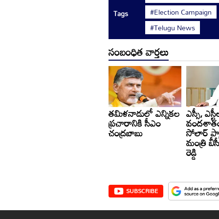
#Election Campaign
Tags
#Telugu News
సంబంధిత వార్తలు
తమిళనాడులో ఎన్నికల
ఎస్సీ, ఎస్ట
ప్రచారానికి సీఎం
వందశాతం 
చంద్రబాబు
సోలార్ ప్యా
మంత్రి బీస
రెడ్డి
SUBSCRIBE