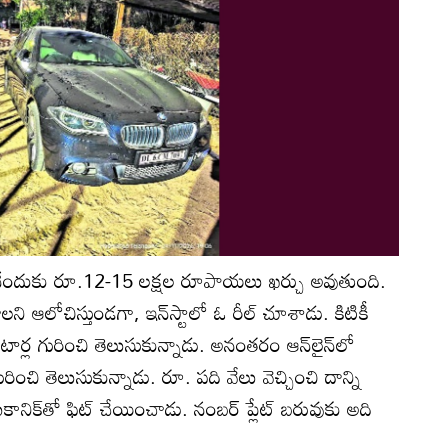
కునేందుకు రూ.12-15 లక్షల రూపాయలు ఖర్చు అవుతుంది.
వాలని ఆలోచిస్తుండగా, ఇన్‌స్టాలో ఓ రీల్‌ చూశాడు. కిటికీ
ోటార్ల గురించి తెలుసుకున్నాడు. అనంతరం ఆన్‌లైన్‌లో
గురించి తెలుసుకున్నాడు. రూ. పది వేలు వెచ్చించి దాన్ని
ానిక్‌తో ఫిట్‌ చేయించాడు. నంబర్‌ ప్లేట్‌ బరువుకు అది