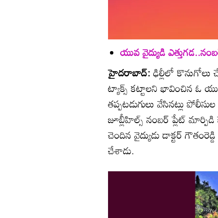
యువ వైద్యుడి ఎత్తుగడ..నంబర్‌
హైదరాబాద్:
ఢిల్లీలో కొనుగోలు చ
ట్యాక్స్‌ కట్టాలని భావించిన ఓ యు
తప్పటడుగులు వేసినట్లు పోలీసుల 
జూబ్లీహిల్స్‌ నంబర్‌ ప్లేట్‌ మార్
చెందిన వైద్యుడు డాక్టర్‌ గౌతంరెడ్
చేశాడు.