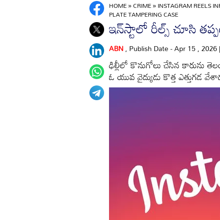
HOME
»
CRIME
»
INSTAGRAM REELS I
PLATE TAMPERING CASE
ఇన్‌స్టాలో రీల్స్‌ చూసి త
ABN
, Publish Date - Apr 15 , 2026
ఢిల్లీలో కొనుగోలు చేసిన కారును తెలంగ
ఓ యువ వైద్యుడు కొత్త ఎత్తుగడ వేశా