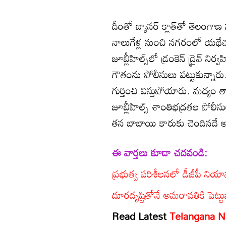
దీంతో బ్యానర్‌ క్లాత్‌తో తెలంగాణ 
నాలుగేళ్ల నుంచి నగరంలో యథేచ్
జూబ్లీహిల్స్‌లో డ్రంకెన్‌ డ్రైవ్‌
గౌతంను పోలీసులు పట్టుకున్నారు.
గుర్తించి విస్తుపోయారు. మద్యం తా
జూబ్లీహిల్స్‌ శాంతిభద్రతల పోలీ
తన బాబాయి కారుకు చెందినదే అని
ఈ వార్తలు కూడా చదవండి:
ప్రభుత్వ పరిశీలనలో డీజీపీ ని
దూరదృష్టితోనే అమరావతికి పెట్ట
Read Latest
Telangana 