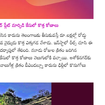
 ప్లేట్‌ మార్పిడి కేసులో కొత్త కోణాలు
ేసిన కారును తెలంగాణకు తీసుకువస్తే రూ.లక్షల్లో రోడ్డు
వ వైద్యుడు కొత్త ఎత్తుగడ వేశాడు. ఇన్‌స్టాలో రీల్స్‌ చూసి ఈ
దర్యాప్తులో తేలింది. మూడు రోజుల క్రితం జరిగిన
పిడి కేసులో కొత్త కోణాలు వెలుగులోకి వచ్చాయి. అశోక్‌నగర్‌కు
డి నాలుగేళ్ల క్రితం బీఎండబ్ల్యూ కారును ఢిల్లీలో కొనుగోలు