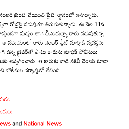
నంబర్‌ ప్రింట్‌ చేయించి ప్లేట్‌ స్థానంలో అమర్చాడు.
ఛగా రోడ్లపై నడుపుతూ తిరుగుతున్నాడు. ఈ నెల 11న
 నిర్వహిస్తుండగా మద్యం తాగి బీఎండబ్ల్యూ కారు నడుపుతున్న
 ఆ సమయంలో కారు నెంబర్‌ ప్లేట్‌ మార్పిడి వ్యవస్థను
గి ఉన్న డ్రైవర్‌తో పాటు కారును ట్రాఫిక్‌ పోలీసులు
సులకు అప్పగించారు. ఆ కారుకు వాడి నకిలీ నెంబర్‌ కూడా
 పోలీసుల దర్యాప్తులో తేలింది.
యామకం
ుబడులు
News
and
National News