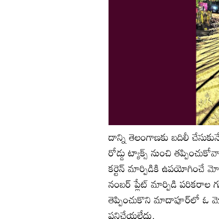
దాన్ని తెలంగాణకు బదిలీ చేసు
రోడ్డు ట్యాక్స్‌ నుంచి తప్పించుకో
కర్టెన్‌ మార్పిడికి ఉపయోగించే మ
నంబర్‌ ప్లేట్‌ మార్పిడి పరికరాల 
తెప్పించుకొని మాదాపూర్‌లో ఓ మెక
పనిచేయలేదు.