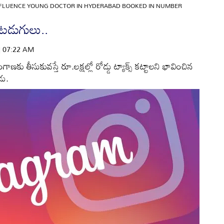
NFLUENCE YOUNG DOCTOR IN HYDERABAD BOOKED IN NUMBER
ప్పటడుగులు..
 | 07:22 AM
ాణకు తీసుకువస్తే రూ.లక్షల్లో రోడ్డు ట్యాక్స్‌ కట్టాలని భావించిన
డు.