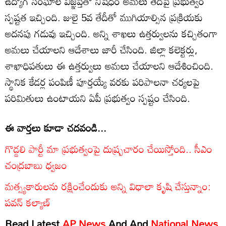
ఉద్యోగ సంఘాల విజ్ఞప్తితో నిషేధం అమలు తేదీపై ప్రభుత్వం
స్పష్టత ఇచ్చింది. జులై 5వ తేదీతో ముగియాల్సిన ప్రక్రియకు
అదనపు గడువు ఇచ్చింది. అన్ని శాఖలు ఉత్తర్వులను కచ్చితంగా
అమలు చేయాలని ఆదేశాలు జారీ చేసింది. జిల్లా కలెక్టర్లు,
శాఖాధిపతులు ఈ ఉత్తర్వులు అమలు చేయాలని ఆదేశించింది.
స్థానిక కేడర్ల పంపిణీ పూర్తయ్యే వరకు పరిపాలనా చర్యలపై
పరిమితులు ఉంటాయని ఏపీ ప్రభుత్వం స్పష్టం చేసింది.
ఈ వార్తలు కూడా చదవండి...
గొడ్డలి పార్టీ మా ప్రభుత్వంపై దుష్ప్రచారం చేయిస్తోంది.. సీఎం
చంద్రబాబు ధ్వజం
మత్స్యకారులను రక్షించేందుకు అన్ని విధాలా కృషి చేస్తున్నాం:
పవన్ కల్యాణ్
Read Latest
AP News
And
And
National News