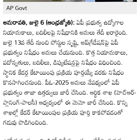
AP Govt
అమరావతి, జులై 6 (ఆంధ్రజ్యోతి):
ఏపీ ప్రభుత్వ ఉద్యోగాల
నియామకాలు, బదిలీలపై నిషేధానికి అమలు తేదీ ఖరారైంది.
జులై 13వ తేదీ నుంచి పోస్టుల సృష్టి, అప్‌గ్రేడేషన్‌పై ఏపీ
ప్రభుత్వం నిషేధం అమలు చేయనుంది. కొత్త నియామకాలు,
పదోన్నతులు, బదిలీలు, డిప్యుటేషన్లపై నిషేధం విధించింది.
స్థానిక కేడర్ల కేటాయింపు ప్రక్రియ పూర్తయ్యే వరకు నిషేధం
కొనసాగించనుంది. పీఓ-2025 అమలు నేపథ్యంలో ఏపీ
ప్రభుత్వం తాజా ఉత్తర్వులు జారీ చేసింది. ఆర్థిక శాఖ (హెచ్‌ఆర్-
ప్లానింగ్-పాలసీ) ఆధ్వర్యంలో ఈ మెమో జారీ చేసింది. కొన్ని
శాఖల్లో కేడర్ కేటాయింపుల ప్రక్రియ పూర్తి కాకపోవడంతో
గడువు పొడిగించింది.