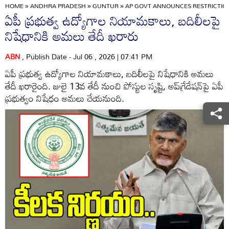
HOME
»
ANDHRA PRADESH
»
GUNTUR
»
AP GOVT ANNOUNCES RESTRICTIO
ఏపీ ప్రభుత్వ ఉద్యోగాల నియామకాలు, బదిలీలపై
నిషేధానికి అమలు తేదీ ఖరారు
ABN
, Publish Date - Jul 06 , 2026 | 07:41 PM
ఏపీ ప్రభుత్వ ఉద్యోగాల నియామకాలు, బదిలీలపై నిషేధానికి అమలు
తేదీ ఖరారైంది. జులై 13వ తేదీ నుంచి పోస్టుల సృష్టి, అప్‌గ్రేడేషన్‌పై ఏపీ
ప్రభుత్వం నిషేధం అమలు చేయనుంది.