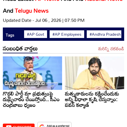
And
Telugu News
Updated Date - Jul 06 , 2026 | 07:50 PM
#AP Govt
#AP Employees
#Andhra Pradesh
Tags
సంబంధిత వార్తలు
మరిన్ని చదవండి
గొడ్డలి పార్టీ మా ప్రభుత్వంపై
మత్స్యకారులను రక్షించేందుకు
దుష్ప్రచారం చేయిస్తోంది.. సీఎం
అన్ని విధాలా కృషి చేస్తున్నాం:
చంద్రబాబు ధ్వజం
పవన్ కల్యాణ్