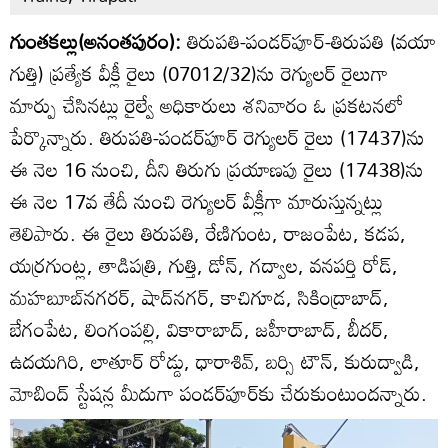
గుంతకల్లు(అనంతపురం):
తిరుపతి-పండర్‌పూర్‌-తిరుపతి (వయా
గుత్తి) ప్రత్యేక వీక్లీ రైలు (07012/32)ను రెగ్యులర్‌ రైలుగా
మార్పు చేసినట్లు రైల్వే అధికారులు శనివారం ఓ ప్రకటనలో
పేర్కొన్నారు. తిరుపతి-పండర్‌పూర్‌ రెగ్యులర్‌ రైలు (17437)ను
ఈ నెల 16 నుంచి, దీని తిరుగు ప్రయాణపు రైలు (17438)ను
ఈ నెల 17వ తేదీ నుంచి రెగ్యులర్‌ వీక్లీగా మారుస్తున్నట్లు
తెలిపారు. ఈ రైలు తిరుపతి, రేణిగుంట, రాజంపేట, కడప,
యర్రగుంట్ల, తాడిపత్రి, గుత్తి, డోన్‌, గద్వాల, వనపర్తి రోడ్‌,
మహబూబ్‌నగరర్‌, షాద్‌నగర్‌, కాచిగూడ, సికింద్రాబాద్‌,
బేగంపేట, లింగంపల్లి, వికారాబాద్‌, జహీరాబాద్‌, బీదర్‌,
ఉదయగిరి, లాతూర్‌ రోడ్డు, ధారాశివ్‌, బర్సి టౌన్‌, కురుద్వాడి,
మోబింద్‌ స్టేషన్ల మీదుగా పండర్‌పూర్‌కు చేరుకుంటుందన్నారు.