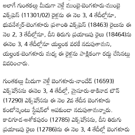
అలాగే గుంతకల్లు మీదుగా వెళ్లే ముంబై-బెంగళూరు-ముంబై
ఎక్స్‌ప్రెస్‌ (11301/02) రైళ్లను ఈ నెల 3, 4 తేదీల్లోనూ,
భువనేశ్వర్‌-బెంగళూరు ప్రశాంతి ఎక్స్‌ప్రెస్‌ (18463) రైలును ఈ
నెల 2, 3 తేదీల్లోనూ, దీని తిరుగు ప్రయాణపు రైలు (18464)ను
ఈనెల 3, 4 తేదీల్లోనూ యల్హంక వరకే నడుపుతామని,
యల్హంక-బెంగళూరు మధ్య ఈ రైళ్లను పాక్షికంగా రద్దు చేసినట్లు
వివరించారు.
గుంతకల్లు మీదుగా వెళ్లే బెంగళూరు-నాందేడ్‌ (16593)
ఎక్స్‌ప్రె్‌సను ఈనెల 3, 4 తేదీల్లో, మైసూరు-కాకినాడ టౌన్‌
(17290) ఎక్స్‌ప్రె్‌సను ఈ నెల 2వ తేదీన బెంగళూరు
కంటోన్మెంటు స్టేషన్‌లో ఆపకుండా నడుపుతామన్నారు.
కాచిగూడ-అశోకపురం (12785) ఎక్స్‌ప్రె్‌సను, దీని తిరుగు
ప్రయాణపు రైలు (12786)ను ఈ నెల 3, 4 తేదీల్లో బెంగళూరు