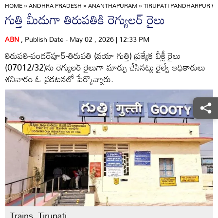
HOME
»
ANDHRA PRADESH
»
ANANTHAPURAM
»
TIRUPATI PANDHARPUR WE
గుత్తి మీదుగా తిరుపతికి రెగ్యులర్‌ రైలు
ABN
, Publish Date - May 02 , 2026 | 12:33 PM
తిరుపతి-పండర్‌పూర్‌-తిరుపతి (వయా గుత్తి) ప్రత్యేక వీక్లీ రైలు
(07012/32)ను రెగ్యులర్‌ రైలుగా మార్పు చేసినట్లు రైల్వే అధికారులు
శనివారం ఓ ప్రకటనలో పేర్కొన్నారు.
Trains, Tirupati