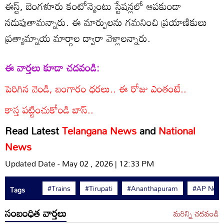
ఈస్ట్‌, బెంగళూరు కంటోన్మెంటు స్టేషన్లలో ఆపకుండా
నడుపుతామన్నారు. ఈ మార్పులను గమనించి ప్రయాణికులు
ప్రత్యామ్నాయ మార్గాల ద్వారా వెళ్లాలన్నారు.
ఈ వార్తలు కూడా చదవండి:
పెరిగిన వెండి, బంగారం ధరలు.. ఈ రోజు ఎంతంటే..
కాస్త పట్టించుకోండి బాస్‌..
Read Latest
Telangana News
and
National
News
Updated Date - May 02 , 2026 | 12:33 PM
#Trains
#Tirupati
#Ananthapuram
#AP New
Tags
సంబంధిత వార్తలు
మరిన్ని చదవండి