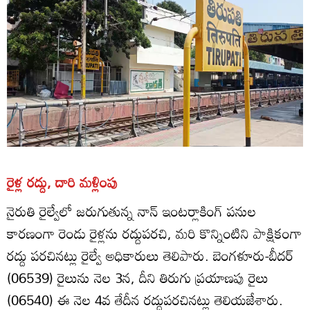
రైళ్ల రద్దు, దారి మళ్లింపు
నైరుతి రైల్వేలో జరుగుతున్న నాన్‌ ఇంటర్లాకింగ్‌ పనుల
కారణంగా రెండు రైళ్లను రద్దుపరచి, మరి కొన్నింటిని పాక్షికంగా
రద్దు పరచినట్లు రైల్వే అధికారులు తెలిపారు. బెంగళూరు-బీదర్‌
(06539) రైలును నెల 3న, దీని తిరుగు ప్రయాణపు రైలు
(06540) ఈ నెల 4వ తేదీన రద్దుపరచినట్లు తెలియజేశారు.