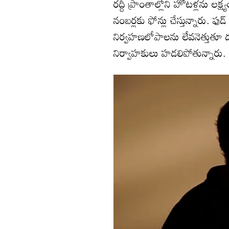
రద్దీ ప్రాంతాల్లోని హోటళ్లను లక్
నంబర్లకు ఫోన్లు చేస్తున్నారు. ఫు
నిర్వహణలోపాలను లేవనెత్తుతూ డబ
నిర్వాహకులు హడలిపోతున్నారు.