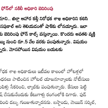
న్‌లో నకిలీ అధికారి బెదిరింపు
ని.. జిల్లా ఆహార కల్తీ నిరోధక శాఖ అధికారిని కలిసి
పుకాల్‌ అని తెలియడంతో షాక్‌కు లోనయ్యారు. ఇలా
దిరింపు ఫోన్‌ కాల్స్‌ వస్తున్నాయి. కొందరు అవతలి వ్యక్తి
రూ.వెయ్యి నుంచి రూ.5 వేల వరకు పంపుతున్నారు. విషయం
ున్నారు. మోసపోయిన విషయం బయటకు
ీ నిరోధక శాఖ అధికారులు ఇటీవల కాలంలో హోటళ్లలో
బంధనలు పాటించిన హోటల్‌ యాజమాన్యాలకు నోటీసులు
ంపిళ్లు సేకరించి, ల్యాబ్‌కు పంపుతున్నారు. కేసులు పెట్టి
ాష్‌ చేసుకునేందుకు కేటుగాళ్లు రంగంలోకి దిగారు. ఫుడ్‌
ెదిరించి డబ్బు గుంజుతున్నారనను. బస్టాండు, మెయిన్‌ సర్కిల్‌,