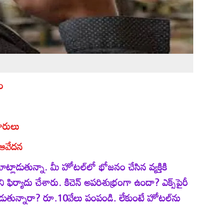
ాం
పారులు
 ఆవేదన
ు మాట్లాడుతున్నా. మీ హోటల్‌లో భోజనం చేసిన వ్యక్తికి
ర్యాదు చేశారు. కిచెన్‌ అపరిశుభ్రంగా ఉందా? ఎక్స్‌పైరీ
ి వండుతున్నారా? రూ.10వేలు పంపండి. లేకుంటే హోటల్‌ను