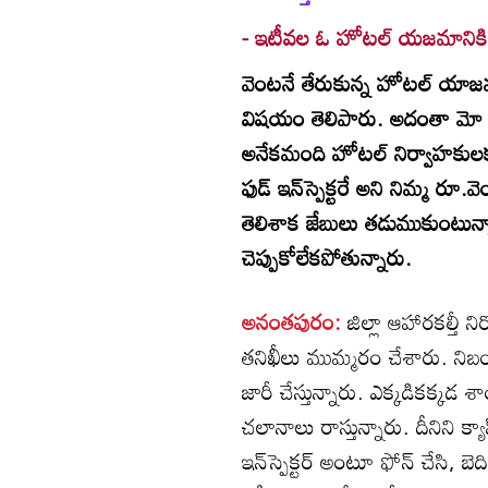
- ఇటీవల ఓ హోటల్‌ యజమానికి ఫో
వెంటనే తేరుకున్న హోటల్‌ యాజమా
విషయం తెలిపారు. అదంతా మో స
అనేకమంది హోటల్‌ నిర్వాహకులకు బె
ఫుడ్‌ ఇన్‌స్పెక్టరే అని నిమ్మ 
తెలిశాక జేబులు తడుముకుంట
చెప్పుకోలేకపోతున్నారు.
అనంతపురం:
జిల్లా ఆహారకల్త
తనిఖీలు ముమ్మరం చేశారు. ని
జారీ చేస్తున్నారు. ఎక్కడికక్కడ శా
చలానాలు రాస్తున్నారు. దీనిని క్య
ఇన్‌స్పెక్టర్‌ అంటూ ఫోన్‌ చేసి, బ