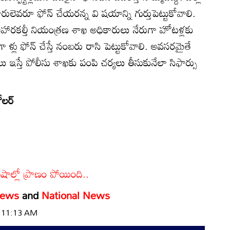
ులెవరూ ఫోన్‌ చేయరన్న వి షయాన్ని గుర్తుపెట్టుకోవాలి.
కల్తీ నియంత్రణ శాఖ అధికారులు నేరుగా హోటళ్లకు
గా ళ్లు ఫోన్‌ చేస్తే నంబరు రాసి పెట్టుకోవాలి. అవసరమైతే
లు ఇస్తే పోలీసు శాఖకు పంపి చర్యలు తీసుకునేలా సిఫార్సు
ోలర్‌
ాల్లో ప్రాణం పోయింది..
News
and
National News
| 11:13 AM