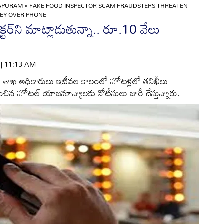
APURAM
»
FAKE FOOD INSPECTOR SCAM FRAUDSTERS THREATEN
EY OVER PHONE
ెక్టర్‌ని మాట్లాడుతున్నా.. రూ.10 వేలు
6 | 11:13 AM
ధక శాఖ అధికారులు ఇటీవల కాలంలో హోటళ్లలో తనిఖీలు
ిన హోటల్‌ యాజమాన్యాలకు నోటీసులు జారీ చేస్తున్నారు.