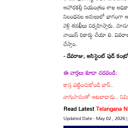
ఆహారకల్తీ నియంత్రణ శాఖ అధికార
నిబంధనల అమలులో భాగంగా ఆహార
వెళ్లి తనఖీలు నిర్వహిస్తారు. మోస
వాయిస్‌ రికార్డు చేయా లి. వివరా
చేస్తాం.
- దేవరాజు, అసిస్టెంట్‌ ఫుడ్‌ కంట్ర
ఈ వార్తలు కూడా చదవండి:
కాస్త పట్టించుకోండి బాస్‌..
నాగుపాముతో ఆటలాడాడు.. నిమిష
Read Latest
Telangana 
Updated Date - May 02 , 2026 