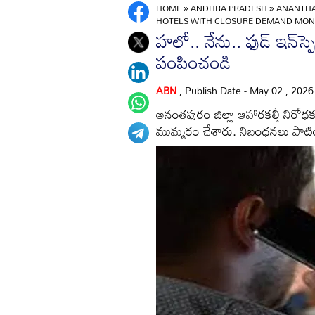
HOME
»
ANDHRA PRADESH
»
ANANTH
HOTELS WITH CLOSURE DEMAND MON
హలో.. నేను.. ఫుడ్‌ ఇన్‌స్ప
పంపించండి
ABN
, Publish Date - May 02 , 202
అనంతపురం జిల్లా ఆహారకల్తీ నిరో
ముమ్మరం చేశారు. నిబంధనలు పాటించ