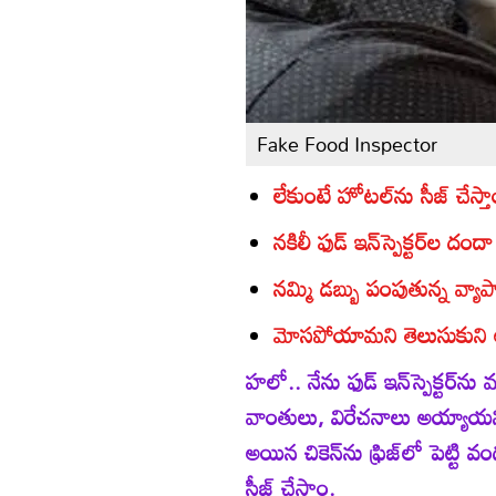
Fake Food Inspector
లేకుంటే హోటల్‌ను సీజ్‌ చేస్త
నకిలీ ఫుడ్‌ ఇన్‌స్పెక్టర్‌ల దందా
నమ్మి డబ్బు పంపుతున్న వ్యా
మోసపోయామని తెలుసుకుని
హలో.. నేను ఫుడ్‌ ఇన్‌స్పెక్టర్‌న
వాంతులు, విరేచనాలు అయ్యాయని ఫి
అయిన చికెన్‌ను ఫ్రిజ్‌లో పెట్ట
సీజ్‌ చేస్తాం.