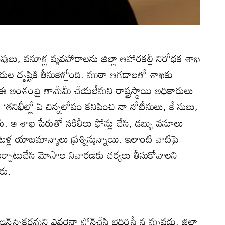
ింపులు, వసూళ్ల వ్యవహారాలను జిల్లా ఆహారకల్తీ నిరోధక శాఖ
ారుల దృష్టికి తీసుకెళ్తోంది. ముఠా ఆగడాలతో శాఖకు
ది. ఈ అంశంపై తామేమీ చేయలేమని రాష్ట్రస్థాయి అధికారులు
‘తనిఖీల్లో ఏ చిన్నలోపం కనిపించి నా నోటీసులు, కే సులు,
. ఆ శాఖ పేరుతో నకిలీలు ఫోన్లు చేసి, డబ్బు వసూలు
టళ్ల యాజమాన్యాలు ప్రశ్నిస్తున్నాయి. ఇలాంటి వాటిపై
్ని ఏర్పాటుచేసి మోసాల నివారణకు చర్యలు తీసుకోవాలని
రు.
‌స్పెక్టర్లమని ఎవరైనా ఫోన్‌చేసి బెదిరిస్తే న మ్మవద్దు. జిల్లా