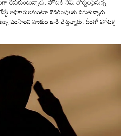
ష్యంగా చేసుకుంటున్నారు. హోటల్‌ నేమ్‌ బోర్టులపైనున్న
డ్‌ సేఫ్టీ అధికారులమంటూ బెదిరింపులకు దిగుతున్నారు.
్బు పంపాలని హుకుం జారీ చేస్తున్నారు. దీంతో హోటళ్ల