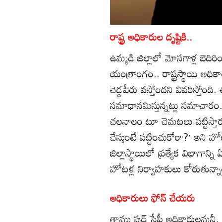
రాష్ట్ర అధికారుల దృష్టికి..
ఉమ్మడి జిల్లాలో మోసగాళ్ల బెదిర
యంత్రాంగం.. రాష్ట్రస్థాయి అధిక
చెడ్డపేరు వస్తోందని వివరిస్తోం
సమాధానమిస్తున్నట్లు సమాచారం. 
చలనాలం టూ చెమటలు పట్టిస్తారు
చేస్తుంటే పట్టించుకోరా?’ అని హో
జిల్లాస్థాయిలో ప్రత్యేక విభాగాన
హోటళ్ల నిర్వాహకులు కోరుతున్నా
అధికారులు ఫోన్‌ చేయరు
తాము ఫుడ్‌ సేఫ్టీ అధికారులమనీ, ఇన్