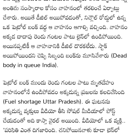
అంతిమ సంస్కారాల కోసం వాహనంలో తరలించే ఏర్పాట్లు
చేశారు. అయితే డీజిల్ అయిపోవడంతో, నిచ్లౌల్ రోడ్డులో ఉన్న
ఒక పెట్రోల్ బంక్ వద్ద ఆ వాహనం ఆగాల్సి వచ్చింది. వాహనం
అక్కడ దాదాపు రెండు గంటల పాటు లైన్‌లో ఉండిపోయింది.
అయినప్పటికీ ఆ వాహనానికి డీజిల్ దొరకలేదు. స్టాక్
అయిపోయిందని చెప్పి సిబ్బంది బంక్‌ను మూసివేశారు (Dead
body in queue India).
పెట్రోల్ బంక్ ముందు రెండు గంటల పాటు మృతదేహం
వాహనంలోనే ఉండిపోవడం అక్కడున్న ప్రజలను కలచివేసింది
(Fuel shortage Uttar Pradesh). ఈ ఘటనను
అక్కడున్న వ్యక్తులు వీడియో తీసి సోషల్ మీడియాలో పోస్ట్
చేయడంతో అది కాస్తా వైరల్ అయింది. వీడియోలో ఒక వ్యక్తి..
'పరిస్థితి ఎంత దిగజారింది. చనిపోయినవాళ్లు కూడా లైన్‌లో