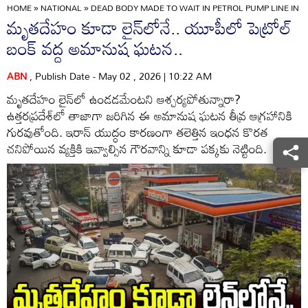
HOME
»
NATIONAL
»
DEAD BODY MADE TO WAIT IN PETROL PUMP LINE IN 
మృతదేహం కూడా లైన్‌లోనే.. యూపీలో పెట్రోల్
బంక్ వద్ద అమానుష ఘటన..
ABN
, Publish Date - May 02 , 2026 | 10:22 AM
మృతదేహం లైన్‌లో ఉండడమేంటని ఆశ్చర్యపోతున్నారా?
ఉత్తరప్రదేశ్‌లో తాజాగా జరిగిన ఈ అమానుష ఘటన తీవ్ర ఆగ్రహానికి
గురవుతోంది. ఇరాన్ యుద్ధం కారణంగా తలెత్తిన ఇంధన కొరత
చనిపోయిన వ్యక్తికి ఇవ్వాల్సిన గౌరవాన్ని కూడా పక్కకు నెట్టింది.