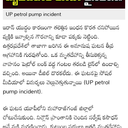
UP petrol pump incident
ఇరాన్ యుద్ధం కారణంగా తలెత్తిన ఇంధన కొరత చనిపోయిన
వ్యక్తికి ఇవ్వాల్సిన గౌరవాన్ని కూడా పక్కకు నెట్టింది.
ఉత్తరప్రదేశ్‌లో తాజాగా జరిగిన ఈ అమానుష ఘటన తీవ్ర
ఆగ్రహానికి గురవుతోంది. ఒక మృతదేహాన్ని తీసుకెళ్తున్న
వాహనం పెట్రోల్ బంక్ వద్ద గంటల తరబడి లైన్‌లో ఉండాల్సి
వచ్చింది. అయినా డీజిల్ దొరకలేదు. ఈ ఘటనపై సోషల్
మీడియాలో విమర్శలు వెల్లువెత్తుతున్నాయి (UP petrol
pump incident).
ఈ ఘటన యూపీలోని మహారాజ్‌గంజ్ జిల్లాలో
చోటుచేసుకుంది. నిచ్లౌన్ ప్రాంతానికి చెందిన సర్వేష్ కసౌధన్
అనే వ్యక్తి మరణించాడు. కుటుంబ సభ్యులు అతడి మృతదేహాన్ని