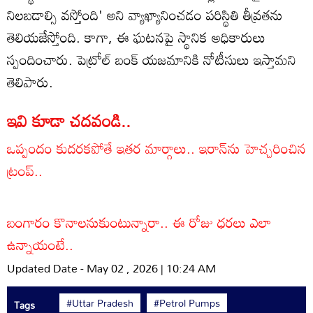
నిలబడాల్సి వస్తోంది' అని వ్యాఖ్యానించడం పరిస్థితి తీవ్రతను
తెలియజేస్తోంది. కాగా, ఈ ఘటనపై స్థానిక అధికారులు
స్పందించారు. పెట్రోల్ బంక్ యజమానికి నోటీసులు ఇస్తామని
తెలిపారు.
ఇవి కూడా చదవండి..
ఒప్పందం కుదరకపోతే ఇతర మార్గాలు.. ఇరాన్‌ను హెచ్చరించిన
ట్రంప్..
బంగారం కొనాలనుకుంటున్నారా.. ఈ రోజు ధరలు ఎలా
ఉన్నాయంటే..
Updated Date - May 02 , 2026 | 10:24 AM
#Uttar Pradesh
#Petrol Pumps
Tags