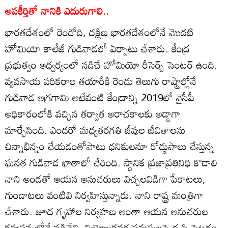
అపకీర్తితో నానికి ఎదురుగాలి..
భారతదేశంలో రెండోది, దక్షిణ భారతదేశంలోనే మొదటి
హోమియో కాలేజీ గుడివాడలో ఏర్పాటు చేశారు. కేంద్ర
ప్రభుత్వం ఆధ్వర్యంలో నడిచే హోమియో రీసెర్చ్‌ సెంటర్‌ ఉంది.
వ్యవసాయ పరికరాల తయారీకి రెండు తెలుగు రాష్ట్రాల్లోనే
గుడివాడ అగ్రగామి అటేవంటి కేంద్రాన్ని 2019లో వైసీపీ
అధికారంలోకి వచ్చిన తర్వాత అరాచకాలకు అడ్డాగా
మార్చేసింది. ఎందరో మధ్యతరగతి జీవుల జీవితాలను
చిన్నాభిన్నం చేయడంతోపాటు ధనికులనూ రోడ్డుపాలు చేస్తున్న
ఘనత గుడివాడ ఖాతాలో చేరింది. స్థానిక ప్రజాప్రతినిధి కొడాలి
నాని అండతో ఆయన అనుచరులు విచ్చలవిడిగా పేకాటలు,
గుండాటలు వంటివి నిర్వహిస్తున్నారు. నాని రాష్ట్ర మంత్రిగా
చేశారు. జూద గృహాల నిర్వహణ అంతా ఆయన అనుచరుల
కనుసన్నల్లోనే నడిచేవి. నియోజకవర్గ సమస్యలపై దృష్టి పెట్టడం