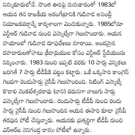
నిమ్మకూరులోనే. సొంత ఊరిపై మమకారంతో 1983లో
ఆయన తన రాజకీయ అరంగేట్రానికి గుడివాడ అసెంబ్లీ
నియోజకవర్గాన్నే కార్యశాలగా ఎంచుకున్నారు. 1985లోనూ
ఎన్టీఆర్‌ గుడివాడ నుంచి ఎమ్మెల్యేగా గెలుపొందారు. ఆయన
హయాంలో గుడివాడ రూపురేఖలు మారాయి. అందమైన
రహదారులతోపాటు క్రీడాప్రియుల కోసం ఎన్టీఆర్‌ స్టేడియంను
నిర్మించారు. 1983 నుంచి ఇప్పటి వరకు 10 సార్లు ఎన్నికలు
జరిగితే 7 సార్లు టీడీపీకి పట్టం కట్టారు. ఒకే ఒక్కసారి కాంగ్రెస్‌
గెలవగా రెండుసార్లు వైసీపీ గెలుపొందింది. సిటింగ్‌ ఎమ్మెల్యే
కొడాలి వెంకటేశ్వరరావు (నాని) వరుసగా నాలుగు సార్లు
ఎమ్మెల్యేగా గెలుపొందారు. రెండుసార్లు టీడీపీ నుంచి రెండు
సార్లు వైసీపీ నుంచి గెలుపొందిన ఆయన ఈసారి కూడా వైసీపీ
తరఫున పోటీ చేస్తున్నారు. ఆయనకు ప్రత్యర్థిగా టీడీపీ నుంచి
ఎన్‌ఆర్‌ఐ వెనిగండ్ల రాము పోటీలో ఉన్నారు.