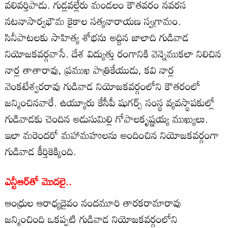
వలివర్తిపాడు. గుడ్లవల్లేరు మండలం కౌతవరం నవరస
నటనాసార్వభౌమ కైకాల సత్యనారాయణ స్వగ్రామం.
సినీపాటలకు సాహిత్య శోభను అద్దిన జాలాది గుడివాడ
నియోజకవర్గవాసే. దేశ విద్యుత్తు రంగానికి వెన్నెముకలా నిలిచిన
నార్ల తాతారావు, ప్రముఖ పాత్రికేయుడు, కవి నార్ల
వెంకటేశ్వరరావు గుడివాడ నియోజకవర్గంలోని కౌతరంలో
జన్మించినవారే. ఉయ్యూరు కేసీపీ షుగర్స్‌ సంస్థ వ్యవస్థాపకుల్లో
గుడివాడకు చెందిన అడుసుమిల్లి గోపాలకృష్ణయ్య ముఖ్యులు.
ఇలా మరెందరో మహామహులను అందించిన నియోజకవర్గంగా
గుడివాడ కీర్తికెక్కింది.
ఎన్టీఆర్‌తో మొదలై..
ఆంధ్రుల ఆరాధ్యదైవం నందమూరి తారకరామారావు
జన్మించింది ఒకప్పటి గుడివాడ నియోజకవర్గంలోని