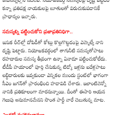
కన్నా ప్రతిపక్ష నాయకులపై బూతులతో విరుచుకుపడానికే
ప్రాధాన్యం ఇచ్చారు.
సమస్యల్ని పట్టించుకోని ప్రజాప్రతినిధిగా..
ఇసుక రీచ్‌ల్లో దోపిడీతో కోట్లు కొల్లగొట్టడంపై ఎమ్మెల్యే నాని
దృష్టి పెట్టారు. నియోజకవర్గంలో తాగునీటి సమస్యతోపాటు
రహదారుల సమస్య తీవ్రంగా ఉన్నా ఏనాడూ పట్టించుకోలేదు.
టీడీపీ హయాంలో పూర్తి చేసుకున్న టిడ్కో ఇళ్లను ఐదేళ్లపాటు
లబ్ధిదారులకు ఇవ్వకుండా ఎన్నికల ముందు స్టంట్‌లో భాగంగా
సీఎం జగన్‌తో ప్రారంభించి హడావిడి చేశారు. ఇలాంటివెన్నో
నానికి ప్రతికూలంగా మారనున్నాయి. దీంతో ఈసారి ఆయన
గెలుపు అనుమానమేనని సొంత పార్టీ వారే చెబుతున్న మాట.
ఎందరో మహానుభావులు..