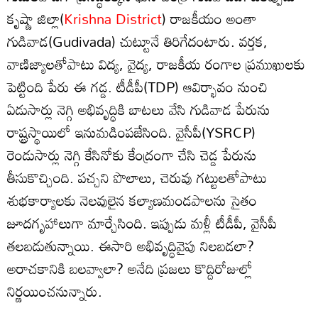
కృష్ణా జిల్లా(
Krishna District
) రాజకీయం అంతా
గుడివాడ(Gudivada) చుట్టూనే తిరిగేదంటారు. వర్తక,
వాణిజ్యాలతోపాటు విద్య, వైద్య, రాజకీయ రంగాల ప్రముఖులకు
పెట్టింది పేరు ఈ గడ్డ. టీడీపీ(TDP) ఆవిర్భావం నుంచి
ఏడుసార్లు నెగ్గి అభివృద్ధికి బాటలు వేసి గుడివాడ పేరును
రాష్ట్రస్థాయిలో ఇనుమడింపజేసింది. వైసీపీ(YSRCP)
రెండుసార్లు నెగ్గి కేసినోకు కేంద్రంగా చేసి చెడ్డ పేరును
తీసుకొచ్చింది. పచ్చని పొలాలు, చెరువు గట్టులతోపాటు
శుభకార్యాలకు నెలవులైన కల్యాణమండపాలను సైతం
జూదగృహాలుగా మార్చేసింది. ఇప్పుడు మళ్లీ టీడీపీ, వైసీపీ
తలబడుతున్నాయి. ఈసారి అభివృద్ధివైపు నిలబడలా?
అరాచకానికి బలవ్వాలా? అనేది ప్రజలు కొద్దిరోజుల్లో
నిర్ణయించనున్నారు.