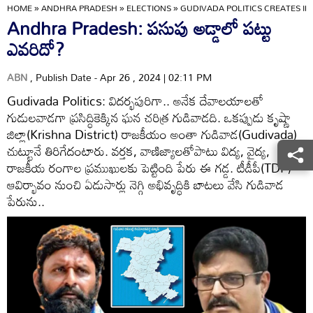
HOME
»
ANDHRA PRADESH
»
ELECTIONS
»
GUDIVADA POLITICS CREATES IN
Andhra Pradesh: పసుపు అడ్డాలో పట్టు
ఎవరిదో?
ABN
, Publish Date - Apr 26 , 2024 | 02:11 PM
Gudivada Politics: విదర్భపురిగా.. అనేక దేవాలయాలతో
గుడులవాడగా ప్రసిద్ధికెక్కిన ఘన చరిత్ర గుడివాడది. ఒకప్పుడు కృష్ణా
జిల్లా(Krishna District) రాజకీయం అంతా గుడివాడ(Gudivada)
చుట్టూనే తిరిగేదంటారు. వర్తక, వాణిజ్యాలతోపాటు విద్య, వైద్య,
రాజకీయ రంగాల ప్రముఖులకు పెట్టింది పేరు ఈ గడ్డ. టీడీపీ(TDP)
ఆవిర్భావం నుంచి ఏడుసార్లు నెగ్గి అభివృద్ధికి బాటలు వేసి గుడివాడ
పేరును..