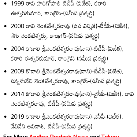
1999 రావి హరిగోపాల్‌-టీడీపీ-(విజేత), కఠారి
ఈశ్వర్‌కుమార్‌, కాంగ్రెస్‌-(సమీప ప్రత్యర్థి)
2000 రావి వెంకటేశ్వరరావు (ఉప ఎన్నిక)-టీడీపీ-(విజేత),
శేగు వెంకటేశ్వర్లు, కాంగ్రెస్‌-(సమీప ప్రత్యర్థి)
2004 కొడాలి శ్రీవెంకటేశ్వరరావు(నాని)-టీడీపీ-(విజేత),
కఠారి ఈశ్వర్‌కుమార్‌, కాంగ్రెస్‌-(సమీప ప్రత్యర్థి)
2009 కొడాలి శ్రీవెంకటేశ్వరరావు(నాని)-టీడీపీ-(విజేత),
పిన్నమనేని వెంకటేశ్వరరావు, కాంగ్రెస్‌-(సమీప ప్రత్యర్థి)
2014 కొడాలి శ్రీవెంకటేశ్వరరావు(నాని)-వైసీపీ-(విజేత), రావి
వెంకటేశ్వరరావు, టీడీపీ-(సమీప ప్రత్యర్థి)
2019 కొడాలి శ్రీవెంకటేశ్వరరావు(నాని)-వైసీపీ-(విజేత),
దేవినేని అవినాశ్‌, టీడీపీ-(సమీప ప్రత్యర్థి)
For More
Andhra Pradesh News
and
Telugu