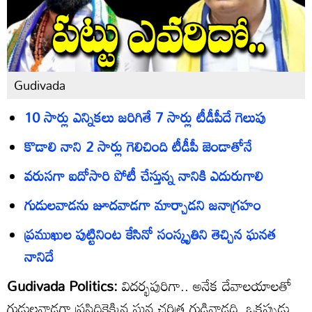
Gudivada
10 సార్లు ఎన్నికలు జరిగితే 7 సార్లు టీడీపీదే గెలుపు
కొడాలి నాని 2 సార్లు గెలిచింది టీడీపీ జెండాతోనే
వరుసగా ఐదోసారి పోటీ చేస్తున్న నానికి ఎదురుగాలి
గుడులవాడను జూదవాడగా మార్చాడని జనాగ్రహం
ప్రముఖుల పుట్టినింట కేసినో సంస్కృతిని తెచ్చిన ఘనత
నానిదే
Gudivada Politics:
విదర్భపురిగా.. అనేక దేవాలయాలతో
గుడులవాడగా ప్రసిద్ధికెక్కిన ఘన చరిత్ర గుడివాడది. ఒకప్పుడు