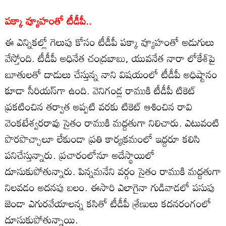
పక్కా వ్యూహంతో టీడీపీ..
ఈ ఎన్నికల్లో గెలుపు కోసం టీడీపీ పక్కా వ్యూహంతో అడుగులు
వేస్తోంది. టీడీపీ అధినేత చంద్రబాబు, యువనేత నారా లోకేశ్‌పై
బూతులతో దాడులు చేస్తున్న నాని విషయంలో టీడీపీ అధిష్టానం
కూడా సీరియస్‌గా ఉంది. వెనిగండ్ల రాముకి టీడీపీ టికెట్‌
ప్రకటించిన తర్వాత అప్పటి వరకు టికెట్‌ ఆశించిన రావి
వెంకటేశ్వరరావు సైతం రాముకి మద్దతుగా నిలిచారు. ఎటువంటి
పొరపొచ్చాలూ లేకుండా ప్రతి కార్యక్రమంలో ఇద్దరూ కలిసి
పనిచేస్తున్నారు. ప్రచారంలోనూ అదేస్థాయిలో
దూసుకుపోతున్నారు. పిన్నమనేని వర్గం సైతం రాముకి మద్దతుగా
నిలవడం అదనపు బలం. ఈసారి ఎలాగైనా గుడివాడలో పసుపు
జెండా ఎగురవేయాలన్న కసితో టీడీపీ శ్రేణులు కదనరంగంలో
దూసుకుపోతున్నాయి.