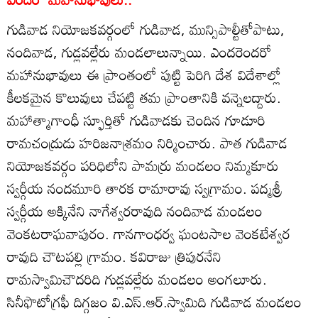
గుడివాడ నియోజకవర్గంలో గుడివాడ, మున్సిపాల్టీతోపాటు,
నందివాడ, గుడ్లవల్లేరు మండలాలున్నాయి. ఎందరెందరో
మహానుభావులు ఈ ప్రాంతంలో పుట్టి పెరిగి దేశ విదేశాల్లో
కీలకమైన కొలువులు చేపట్టి తమ ప్రాంతానికి వన్నెలద్దారు.
మహాత్మాగాంధీ స్ఫూర్తితో గుడివాడకు చెందిన గూడూరి
రామచంద్రుడు హరిజనాశ్రమం నిర్మించారు. పాత గుడివాడ
నియోజకవర్గం పరిధిలోని పామర్రు మండలం నిమ్మకూరు
స్వర్గీయ నందమూరి తారక రామారావు స్వగ్రామం. పద్మశ్రీ
స్వర్గీయ అక్కినేని నాగేశ్వరరావుది నందివాడ మండలం
వెంకటరాఘవాపురం. గానగాంధర్వ ఘంటసాల వెంకటేశ్వర
రావుది చౌటపల్లి గ్రామం. కవిరాజు త్రిపురనేని
రామస్వామిచౌదరిది గుడ్లవల్లేరు మండలం అంగలూరు.
సినీఫొటోగ్రఫీ దిగ్గజం వి.ఎస్‌.ఆర్‌.స్వామిది గుడివాడ మండలం