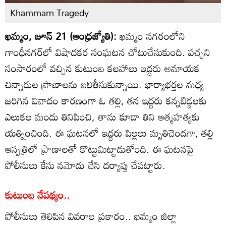
Khammam Tragedy
ఖమ్మం, జూన్ 21 (ఆంధ్రజ్యోతి):
ఖమ్మం నగరంలోని
గాంధీనగర్‌లో విషాదకర సంఘటన చోటుచేసుకుంది. పచ్చని
సంసారంలో వచ్చిన కుటుంబ కలహాలు ఇద్దరు అమాయక
చిన్నారుల ప్రాణాలను బలితీసుకున్నాయి. భార్యాభర్తల మధ్య
జరిగిన వివాదం కారణంగా ఓ తల్లి, తన ఇద్దరు కన్నబిడ్డలకు
ఎలుకల మందు తినిపించి, తాను కూడా తిని ఆత్మహత్యకు
యత్నించింది. ఈ ఘటనలో ఇద్దరు పిల్లలు మృతిచెందగా, తల్లి
ఆస్పత్రిలో ప్రాణాలతో కొట్టుమిట్టాడుతోంది. ఈ ఘటనపై
పోలీసులు కేసు నమోదు చేసి దర్యాప్తు చేపట్టారు.
కుటుంబ నేపథ్యం..
పోలీసులు తెలిపిన వివరాల ప్రకారం.. ఖమ్మం జిల్లా