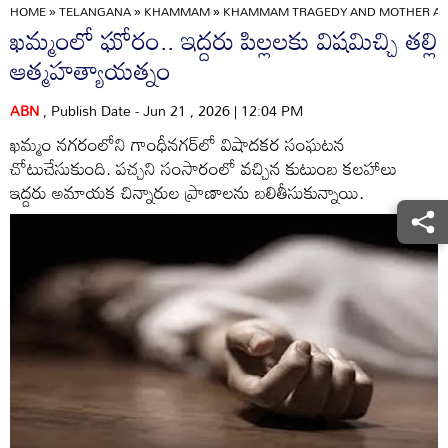
HOME
»
TELANGANA
»
KHAMMAM
»
KHAMMAM TRAGEDY AND MOTHER AND 
ఖమ్మంలో ఘోరం.. ఇద్దరు పిల్లలకు విషమిచ్చి తల్లి
ఆత్మహత్యాయత్నం
ABN
, Publish Date - Jun 21 , 2026 | 12:04 PM
ఖమ్మం నగరంలోని గాంధీనగర్‌లో విషాదకర సంఘటన
చోటుచేసుకుంది. పచ్చని సంసారంలో వచ్చిన కుటుంబ కలహాలు
ఇద్దరు అమాయక చిన్నారుల ప్రాణాలను బలితీసుకున్నాయి.