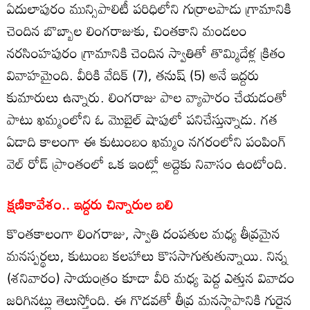
ఏదులాపురం మున్సిపాలిటీ పరిధిలోని గుర్రాలపాడు గ్రామానికి
చెందిన బొబ్బాల లింగరాజుకు, చింతకాని మండలం
నరసింహపురం గ్రామానికి చెందిన స్వాతితో తొమ్మిదేళ్ల క్రితం
వివాహమైంది. వీరికి వేదిక్ (7), తనుష్ (5) అనే ఇద్దరు
కుమారులు ఉన్నారు. లింగరాజు పాల వ్యాపారం చేయడంతో
పాటు ఖమ్మంలోని ఓ మొబైల్ షాపులో పనిచేస్తున్నాడు. గత
ఏడాది కాలంగా ఈ కుటుంబం ఖమ్మం నగరంలోని పంపింగ్
వెల్ రోడ్ ప్రాంతంలో ఒక ఇంట్లో అద్దెకు నివాసం ఉంటోంది.
క్షణికావేశం.. ఇద్దరు చిన్నారుల బలి
కొంతకాలంగా లింగరాజు, స్వాతి దంపతుల మధ్య తీవ్రమైన
మనస్పర్థలు, కుటుంబ కలహాలు కొససాగుతుతున్నాయి. నిన్న
(శనివారం) సాయంత్రం కూడా వీరి మధ్య పెద్ద ఎత్తున వివాదం
జరిగినట్లు తెలుస్తోంది. ఈ గొడవతో తీవ్ర మనస్థాపానికి గురైన