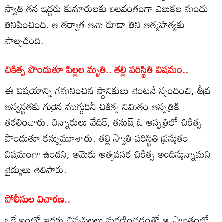
స్వాతి తన ఇద్దరు కుమారులకు బలవంతంగా ఎలుకల మందు
తినిపించింది. ఆ తర్వాత ఆమె కూడా తిని ఆత్మహత్యకు
పాల్పడింది.
చికిత్స పొందుతూ పిల్లల మృతి.. తల్లి పరిస్థితి విషమం..
ఈ విషయాన్ని గమనించిన స్థానికులు వెంటనే స్పందించి, తీవ్ర
అస్వస్థతకు గురైన ముగ్గురినీ చికిత్స నిమిత్తం ఆస్పత్రికి
తరలించారు. చిన్నారులు వేదిక్, తనుష్ ఓ ఆస్పత్రిలో చికిత్స
పొందుతూ కన్నుమూశారు. తల్లి స్వాతి పరిస్థితి ప్రస్తుతం
విషమంగా ఉందని, ఆమెకు అత్యవసర చికిత్స అందిస్తున్నామని
వైద్యులు తెలిపారు.
పోలీసుల విచారణ..
ఒకే ఇంట్లో ఇద్దరు చిన్నపిల్లలు మరణించడంతో ఆ ప్రాంతంలో