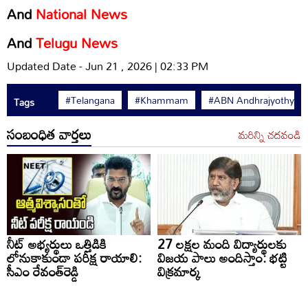
And
National News
And
Telugu News
Updated Date - Jun 21 , 2026 | 02:33 PM
#Telangana
#Khammam
#ABN Andhrajyothy
Tags
సంబంధిత వార్తలు
మరిన్ని చదవండి
నీట్ అభ్యర్థులు ఒత్తిడికి
27 లక్షల మంది విద్యార్థులకు
లోనుకాకుండా పరీక్ష రాయాలి:
విజయ పాలు అందిస్తాం: భట్టి
సీఎం రేవంత్‌రెడ్డి
విక్రమార్క