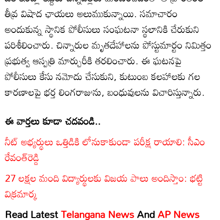
తీవ్ర విషాద ఛాయలు అలుముకున్నాయి. సమాచారం
అందుకున్న స్థానిక పోలీసులు సంఘటనా స్థలానికి చేరుకుని
పరిశీలించారు. చిన్నారుల మృతదేహాలను పోస్టుమార్టం నిమిత్తం
ప్రభుత్వ ఆస్పత్రి మార్చురీకి తరలించారు. ఈ ఘటనపై
పోలీసులు కేసు నమోదు చేసుకుని, కుటుంబ కలహాలకు గల
కారణాలపై భర్త లింగరాజును, బంధువులను విచారిస్తున్నారు.
ఈ వార్తలు కూడా చదవండి..
నీట్ అభ్యర్థులు ఒత్తిడికి లోనుకాకుండా పరీక్ష రాయాలి: సీఎం
రేవంత్‌రెడ్డి
27 లక్షల మంది విద్యార్థులకు విజయ పాలు అందిస్తాం: భట్టి
విక్రమార్క
Read Latest
Telangana News
And
AP News