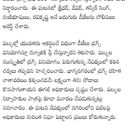
నిర్ధారించారు. ఈ ఘటనలో శ్రీధర్, డేవిడ్, తన్వీర్ సింగ్,
మణిభూషణం, రవికృష్ణ అనే ఐదుగురు డీజేలను పోలీసులు
అరెస్ట్ చేశారు.
పబ్బుల్లో యువతను ఆకర్షించే విధంగా డీజేలు డ్రగ్స్
వినియోగిస్తూ మ్యూజిక్ ప్లే చేస్తున్నారని తెలిపారు. పబ్బుల
సంస్కృతిలో డ్రగ్స్ వినియోగం పెరుగుతున్న నేపథ్యంలో కఠిన
చర్యలు తప్పవని హెచ్చరించారు. భాగ్యనగరంలో డ్రగ్స్ రహిత
వాతావరణం కల్పించడమే లక్ష్యంగా తమ సోదాలు
కొనసాగుతాయని ఈగల్ అధికారులు స్పష్టం చేశారు. పబ్బుల
నిర్వాహకుల పాత్రపై కూడా విచారణ చేపడుతున్నట్లు
సమాచారం. ఈ ఘటన నేపథ్యంలో నగరంలోని పబ్‌లపై
అధికారులు మరింత నిఘా పెట్టాలని ప్రజలు కోరుతున్నారు.