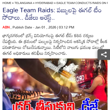
HOME
»
TELANGANA
»
HYDERABAD
»
EAGLE TEAM CONDUCTS RAIDS ON PU
Eagle Team Raids: పబ్బులపై ఈగల్ టీం
సోదాలు.. డీజేలు అరెస్ట్..
ABN
, Publish Date - Jan 01 , 2026 | 03:12 PM
భాగ్యనగరంలో డ్రగ్స్ వినియోగంపై ఈగల్ టీమ్ కఠిన చర్యలు
చేపట్టింది. ఈ క్రమంలో పబ్బులపై నిర్వహించిన ఆకస్మిక సోదాల్లో కీలక
పరిణామాలు చోటుచేసుకున్నాయి. సిటీలోని నాలుగు ప్రముఖ పబ్బుల్లో
ఈగల్ అధికారులు తనిఖీలు నిర్వహించారు.