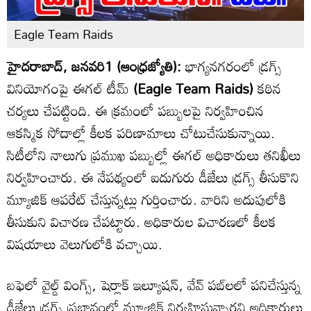
Eagle Team Raids
హైదరాబాద్, జనవరి1 (ఆంధ్రజ్యోతి):
భాగ్యనగరంలో డ్రగ్స్
వినియోగంపై ఈగల్ టీమ్
(Eagle Team Raids)
కఠిన
చర్యలు చేపట్టింది. ఈ క్రమంలో పబ్బులపై నిర్వహించిన
ఆకస్మిక సోదాల్లో కీలక పరిణామాలు చోటుచేసుకున్నాయి.
సిటీలోని నాలుగు ప్రముఖ పబ్బుల్లో ఈగల్ అధికారులు తనిఖీలు
నిర్వహించారు. ఈ నేపథ్యంలో ఐదుగురు డీజేలు డ్రగ్స్ తీసుకొని
మ్యూజిక్ ఆపరేట్ చేస్తున్నట్లు గుర్తించారు. వారిని అదుపులోకి
తీసుకుని విచారణ చేపట్టారు. అధికారుల విచారణలో కీలక
విషయాలు వెలుగులోకి వచ్చాయి.
బఫెలో వైల్డ్ వింగ్స్, షెర్లాక్ ఇల్యూషన్, వేవ్ పబ్‌లలో పనిచేస్తున్న
డీజేలు డ్రగ్స్ ప్రభావంలో మ్యూజిక్ నిర్వహిస్తున్నారని అధికారులు