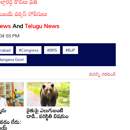
రెడ్డి కోడలు ప్రీతి
ంజయ్ వర్సెస్ పోలీసులు
News
And
Telugu News
 04:55 PM
rabad
#Congress
#BRS
#BJP
langana Govt
మరిన్ని చదవండి
మెను
రైతుపై ఎలుగుబంటి
దాడి.. పరిస్థితి విషమం
ోవడం లేదు:
జయ్