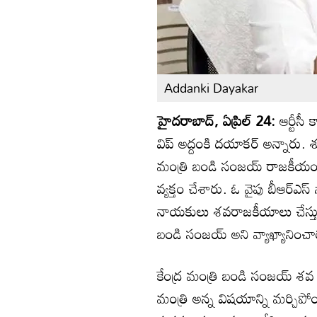
Addanki Dayakar
హైదరాబాద్, ఏప్రిల్ 24:
ఆర్టీసీ
విప్ అద్దంకి దయాకర్ అన్నారు. 
మంత్రి బండి సంజ‌య్ రాజ‌కీయం 
వ్యక్తం చేశారు. ఓ వైపు బీఆర్ఎస్
నాయ‌కులు శ‌వ‌రాజ‌కీయాలు చేస్తు
బండి సంజ‌య్ అని వ్యాఖ్యానించా
కేంద్ర మంత్రి బండి సంజ‌య్ శ‌వ‌
మంత్రి అన్న విష‌యాన్ని మ‌ర్చిపో