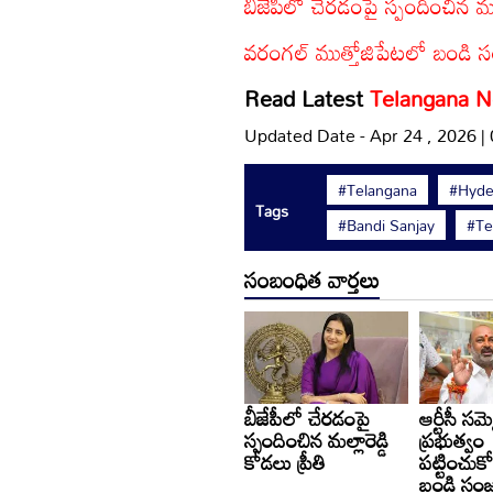
బీజేపీలో చేరడంపై స్పందించిన మల్లా
వరంగల్ ముత్తోజిపేటలో బండి స
Read Latest
Telangana 
Updated Date - Apr 24 , 2026 |
#Telangana
#Hyde
Tags
#Bandi Sanjay
#Te
సంబంధిత వార్తలు
బీజేపీలో చేరడంపై
ఆర్టీసీ సమ్
స్పందించిన మల్లారెడ్డి
ప్రభుత్వం
కోడలు ప్రీతి
పట్టించుక
బండి సం