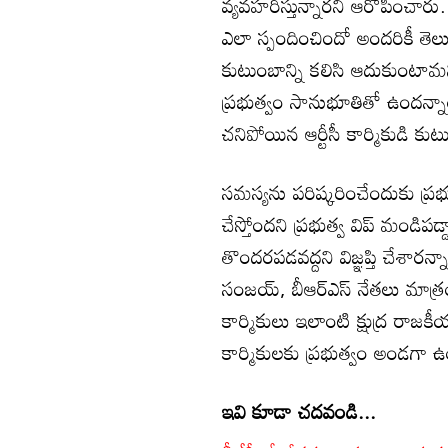
వ్యవహరిస్తున్నారని ఆరోపించారు. గ‌
ఎలా స్పందించిందో అంద‌రికీ తెల
కుటుంబాన్ని కలిసి ఆదుకుంటామని
ప్రభుత్వం సానుభూతితో ఉందన్నారు
చ‌నిపోయిన ఆర్టీసీ కార్మికుడి క
సమస్యను పరిష్కరించేందుకు ప్రభుత
చేస్తోందని ప్రభుత్వ విప్ మండిపడ్
తొందరపడవద్దని విజ్ఞప్తి చేశారన్
సంజయ్, బీఆర్‌ఎస్ నేతలు మాత్రం 
కార్మికులు ఇలాంటి క్షుద్ర రాజక
కార్మికుల‌కు ప్రభుత్వం అండగా 
ఇవి కూడా చదవండి...