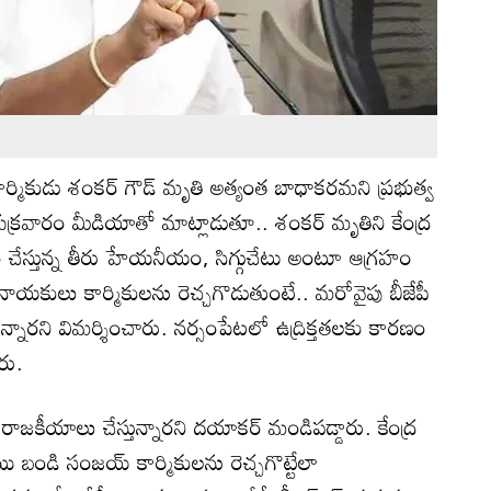
 కార్మికుడు శంకర్ గౌడ్ మృతి అత్యంత బాధాకరమని ప్రభుత్వ
శుక్రవారం మీడియాతో మాట్లాడుతూ.. శంకర్ మృతిని కేంద్ర
చేస్తున్న తీరు హేయ‌నీయం, సిగ్గుచేటు అంటూ ఆగ్రహం
 నాయ‌కులు కార్మికుల‌ను రెచ్చగొడుతుంటే.. మ‌రోవైపు బీజేపీ
న్నారని విమర్శించారు. నర్సంపేటలో ఉద్రిక్తతలకు కార‌ణం
రు.
 రాజ‌కీయాలు చేస్తున్నారని దయాకర్ మండిపడ్డారు. కేంద్ర
యి బండి సంజ‌య్ కార్మికుల‌ను రెచ్చగొట్టేలా