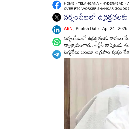
HOME
»
TELANGANA
»
HYDERABAD
»
OVER RTC WORKER SHANKAR GOUDS 
నర్సంపేటలో ఉద్రిక్తతలక
ABN
, Publish Date - Apr 24 , 2026
నర్సంపేటలో ఉద్రిక్తతలకు కార‌ణం కే
వ్యాఖ్యానించారు. ఆర్టీసీ కార్మికుడు
సిగ్గుచేటు అంటూ ఆగ్రహం వ్యక్తం చే