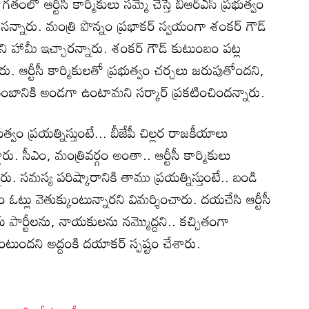
తంలో ఆర్టీసీ కార్మికులు స‌మ్మె చేస్తే బీఆర్ఎస్ ప్రభుత్వం
ుసన్నారు. మంత్రి పొన్నం ప్రభాకర్ స్వయంగా శంకర్ గౌడ్
 హామీ ఇచ్చారన్నారు. శంక‌ర్ గౌడ్ కుటుంబం ప‌ట్ల
. ఆర్టీసీ కార్మికులతో ప్రభుత్వం చర్చలు జరుపుతోందని,
ుటుంబానికి అండ‌గా ఉంటామ‌ని సర్కార్ ప్రకటించిందన్నారు.
్వం ప్రయత్నిస్తుంటే... బీజేపీ చిల్లర రాజకీయాలు
డారు. సీఎం, మంత్రివర్గం అంతా.. ఆర్టీసీ కార్మికులు
నారు. సమస్య పరిష్కారానికి తాము ప్రయత్నిస్తుంటే.. బండి
ఓట్లు వెతుక్కుంటున్నారని విమర్శించారు. దయచేసి ఆర్టీసీ
ీయ పార్టీలను, నాయకులను నమ్మొద్దని.. క‌చ్చితంగా
ఉంటుందని అద్దంకి దయాకర్ స్పష్టం చేశారు.