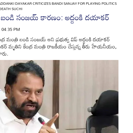
ADDANKI DAYAKAR CRITICIZES BANDI SANJAY FOR PLAYING POLITICS
DEATH SUCHI
ు బండి సంజ‌య్ కార‌ణం: అద్దంకి దయాకర్
 | 04:35 PM
ంద్ర మంత్రి బండి సంజ‌య్ అని ప్రభుత్వ విప్ అద్దంకి దయాకర్
 శంకర్ మృతిని కేంద్ర మంత్రి రాజ‌కీయం చేస్తున్న తీరు హేయ‌నీయం,
శారు.