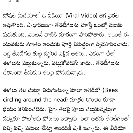
సోషల్ మీడియాలో ఓ వీడియో (Viral Video) తెగ వైరల్
అవుతోంది. సాధారణంగా తేనెటీగలను చూస్తే ఒంట్లో వణుకు
పుడుతుంది. వెంటనే వాటికి దూరంగా పారిపోతారు. అయితే ఈ
యువకుడు మాత్రం అందుకు పూర్తి విరుద్ధంగా వ్యవహరించాడు.
పెద్ద తేనెటీగల తుట్ట దగ్గరికి వెళ్లిన అతను.. ఏకంగా చేత్తో
ఈగలను పట్టుకున్నాడు. పట్టుకోవడమే కాదు.. తేనెటీగలను
చేతినిండా తీసుకుని తలపై పోసుకున్నాడు.
ఈగలు తల చుట్టూ తిరుగుతున్నా కూడా అతడిలో (Bees
circling around the head) మాత్రం కొంచెం కూడా
భయం కనిపించలేదు. పైగా తలపై పూలు చల్లుకున్నట్లుగా
నవ్వుతూ ఫొటోలకు ఫోజులు ఇచ్చాడు. ఇలా అతను తేనెటీగలతో
పిచ్చి పిచ్చి పనులు చేస్తూ అందరికీ షాక్ ఇచ్చాడు. ఈ వీడియో