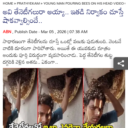
HOME
»
PRATHYEKAM
»
YOUNG MAN POURING BEES ON HIS HEAD VIDEO GO
అవి తేనెటీగలురా అయ్యా.. ఇతడి నిర్వాకం చూస్తే
షాకవ్వాల్సిందే..
ABN
, Publish Date - Mar 05 , 2026 | 07:38 AM
సాధారణంగా తేనెటీగలను చూస్తే ఒంట్లో వణుకు పుడుతుంది. వెంటనే
వాటికి దూరంగా పారిపోతారు. అయితే ఈ యువకుడు మాత్రం
అందుకు పూర్తి విరుద్ధంగా వ్యవహరించాడు. పెద్ద తేనెటీగల తుట్ట
దగ్గరికి వెళ్లిన అతను.. ఏకంగా..