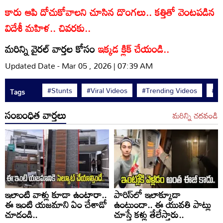
కారు ఆపి దోచుకోవాలని చూసిన దొంగలు.. కత్తితో వెంటపడిన
విదేశీ మహిళ.. చివరకు..
మరిన్ని వైరల్ వార్తల కోసం
ఇక్కడ క్లిక్ చేయండి..
Updated Date - Mar 05 , 2026 | 07:39 AM
#Stunts
#Viral Videos
#Trending Videos
#AB
Tags
సంబంధిత వార్తలు
మరిన్ని చదవండి
ఇలాంటి వాళ్లు కూడా ఉంటారా..
పారిస్‌లో ఇలాక్కూడా
ఈ ఇంటి యజమాని ఏం చేశాడో
ఉంటుందా.. ఈ యువతి పాట్లు
చూడండి..
చూస్తే కళ్లు తేలేస్తారు..