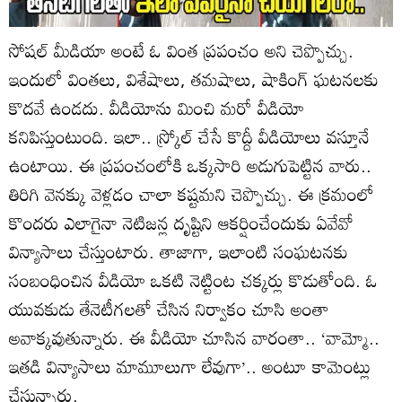
సోషల్ మీడియా అంటే ఓ వింత ప్రపంచం అని చెప్పొచ్చు.
ఇందులో వింతలు, విశేషాలు, తమషాలు, షాకింగ్ ఘటనలకు
కొదవే ఉండదు. వీడియోను మించి మరో వీడియో
కనిపిస్తుంటుంది. ఇలా.. స్క్రోల్ చేసే కొద్దీ వీడియోలు వస్తూనే
ఉంటాయి. ఈ ప్రపంచంలోకి ఒక్కసారి అడుగుపెట్టిన వారు..
తిరిగి వెనక్కు వెళ్లడం చాలా కష్టమని చెప్పొచ్చు. ఈ క్రమంలో
కొందరు ఎలాగైనా నెటిజన్ల దృష్టిని ఆకర్షించేందుకు ఏవేవో
విన్యాసాలు చేస్తుంటారు. తాజాగా, ఇలాంటి సంఘటనకు
సంబంధించిన వీడియో ఒకటి నెట్టింట చక్కర్లు కొడుతోంది. ఓ
యువకుడు తేనెటీగలతో చేసిన నిర్వాకం చూసి అంతా
అవాక్కవుతున్నారు. ఈ వీడియో చూసిన వారంతా.. ‘వామ్మో..
ఇతడి విన్యాసాలు మామూలుగా లేవుగా’.. అంటూ కామెంట్లు
చేస్తున్నారు.