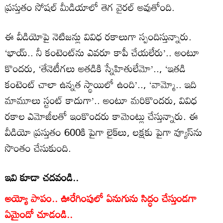
ప్రస్తుతం సోషల్ మీడియాలో తెగ వైరల్ అవుతోంది.
ఈ వీడియోపై నెటిజన్లు వివిధ రకాలుగా స్పందిస్తున్నారు.
‘భాయ్.. నీ కంటెంట్‌ను ఎవరూ కాపీ చేయలేరు’.. అంటూ
కొందరు, ‘తేనెటీగలు అతడికి స్నేహితులేమో’.., ‘ఇతడి
కంటెంట్ చాలా ఉన్నత స్థాయిలో ఉంది’.., ‘వామ్మో.. ఇది
మామూలు స్టంట్ కాదుగా’.. అంటూ మరికొందరు, వివిధ
రకాల ఎమోజీలతో ఇంకొందరు కామెంట్లు చేస్తున్నారు. ఈ
వీడియో ప్రస్తుతం 600కి పైగా లైక్‌లు, లక్షకు పైగా వ్యూస్‌ను
సొంతం చేసుకుంది.
ఇవి కూడా చదవండి..
అయ్యో పాపం.. ఊరేగింపులో ఏనుగును సిద్ధం చేస్తుండగా
ఏమైందో చూడండి..